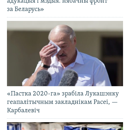
адукацыя і мэдыя: нябачны фронт
за Беларусь»
«Пастка 2020-га» зрабіла Лукашэнку
геапалітычным закладнікам Расеі, —
Карбалевіч