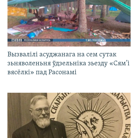
Вызвалілі асуджанага на сем сутак
зьняволеньня ўдзельніка зьезду «Сям’і
вясёлкі» пад Расонамі