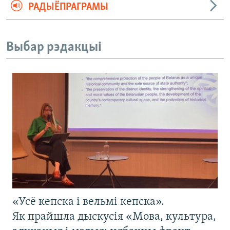
РАДЫЁПРАГРАМЫ
Выбар рэдакцыі
«Усё кепска і вельмі кепска».
Як прайшла дыскусія «Мова, культура,