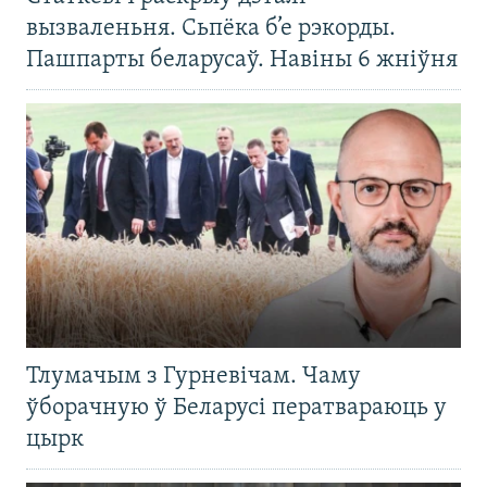
вызваленьня. Сьпёка б’е рэкорды.
Пашпарты беларусаў. Навіны 6 жніўня
Тлумачым з Гурневічам. Чаму
ўборачную ў Беларусі ператвараюць у
цырк