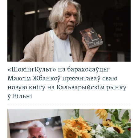
«ШокінгКульт» на барахолаўцы:
Максім Жбанкоў прэзэнтаваў сваю
новую кнігу на Кальварыйскім рынку
ў Вільні