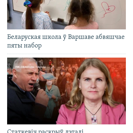
Беларуская школа ў Варшаве абвяшчае
пяты набор
Статкевіч раскрыў дэталі