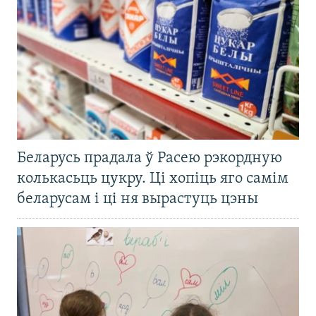
Беларусь прадала ў Расею рэкордную
колькасьць цукру. Ці хопіць яго самім
беларусам і ці ня вырастуць цэны