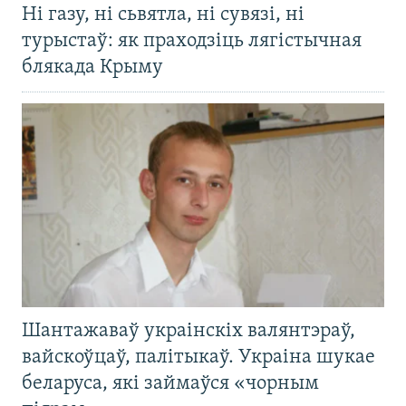
Ні газу, ні сьвятла, ні сувязі, ні
турыстаў: як праходзіць лягістычная
блякада Крыму
Шантажаваў украінскіх валянтэраў,
вайскоўцаў, палітыкаў. Украіна шукае
беларуса, які займаўся «чорным