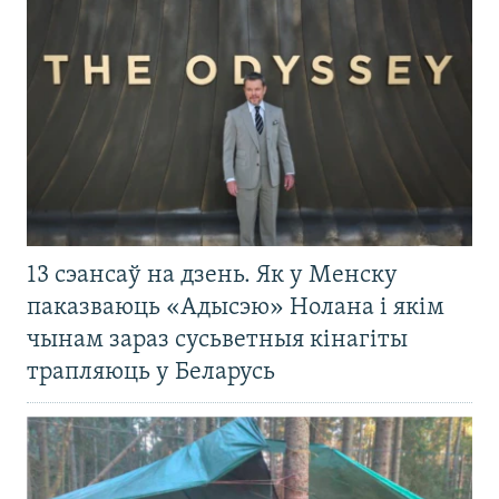
13 сэансаў на дзень. Як у Менску
паказваюць «Адысэю» Нолана і якім
чынам зараз сусьветныя кінагіты
трапляюць у Беларусь