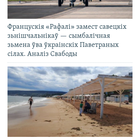
Францускія «Рафалі» замест савецкіх
зьнішчальнікаў — сымбалічная
зьмена ўва ўкраінскіх Паветраных
сілах. Аналіз Свабоды