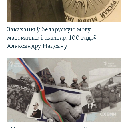
Закаханы ў беларускую мову
матэматык і сьвятар. 100 гадоў
Аляксандру Надсану