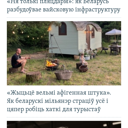
«Ня толькі пляцдарм»: як Беларусь
разбудоўвае вайсковую інфраструктуру
«Жыцьцё вельмі афігенная штука».
Як беларускі мільянэр страціў усё і
цяпер робіць хаткі для турыстаў