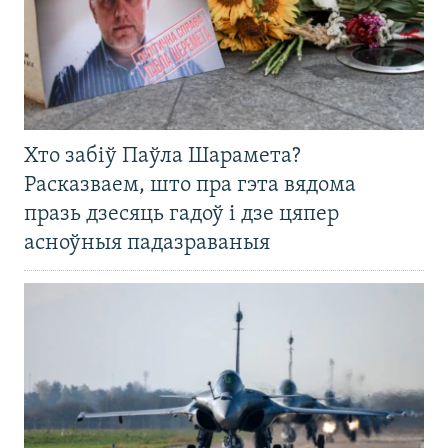
Хто забіў Паўла Шарамета?
Расказваем, што пра гэта вядома
празь дзесяць гадоў і дзе цяпер
асноўныя падазраваныя