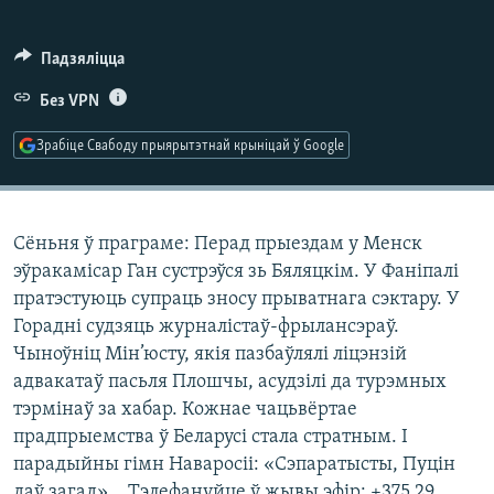
КУЛЬТУРА
МОВА
КАЛЯНДАР
НА ХВАЛЯХ СВАБОДЫ
Падзяліцца
Без VPN
Зрабіце Свабоду прыярытэтнай крыніцай ў Google
Сёньня ў праграме: Перад прыездам у Менск
эўракамісар Ган сустрэўся зь Бяляцкім. У Фаніпалі
пратэстуюць супраць зносу прыватнага сэктару. У
Горадні судзяць журналістаў-фрылансэраў.
Чыноўніц Мін’юсту, якія пазбаўлялі ліцэнзій
адвакатаў пасьля Плошчы, асудзілі да турэмных
тэрмінаў за хабар. Кожнае чацьвёртае
прадпрыемства ў Беларусі стала стратным. І
парадыйны гімн Наваросіі: «Сэпаратысты, Пуцін
даў загад»... Тэлефануйце ў жывы эфір: +375 29