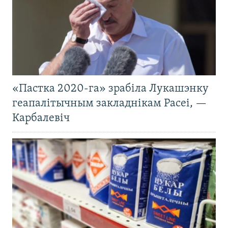
«Пастка 2020-га» зрабіла Лукашэнку
геапалітычным закладнікам Расеі, —
Карбалевіч