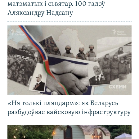
матэматык і сьвятар. 100 гадоў
Аляксандру Надсану
«Ня толькі пляцдарм»: як Беларусь
разбудоўвае вайсковую інфраструктуру