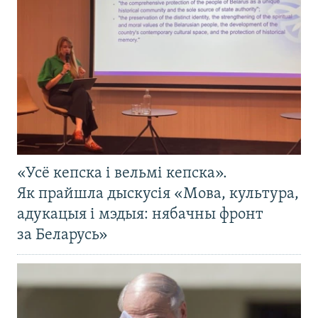
«Усё кепска і вельмі кепска».
Як прайшла дыскусія «Мова, культура,
адукацыя і мэдыя: нябачны фронт
за Беларусь»