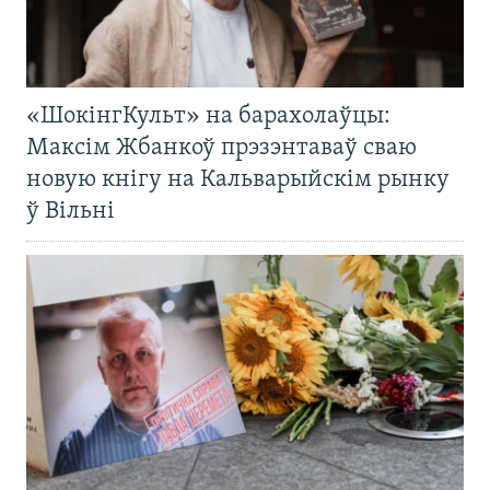
«ШокінгКульт» на барахолаўцы:
Максім Жбанкоў прэзэнтаваў сваю
новую кнігу на Кальварыйскім рынку
ў Вільні