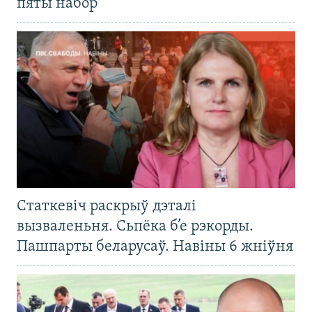
пяты набор
Статкевіч раскрыў дэталі
вызваленьня. Сьпёка б’е рэкорды.
Пашпарты беларусаў. Навіны 6 жніўня