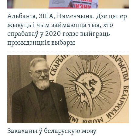
Альбанія, ЗША, Нямеччына. Дзе цяпер
жывуць і чым займаюцца тыя, хто
спрабаваў у 2020 годзе выйграць
прэзыдэнцкія выбары
Закаханы ў беларускую мову