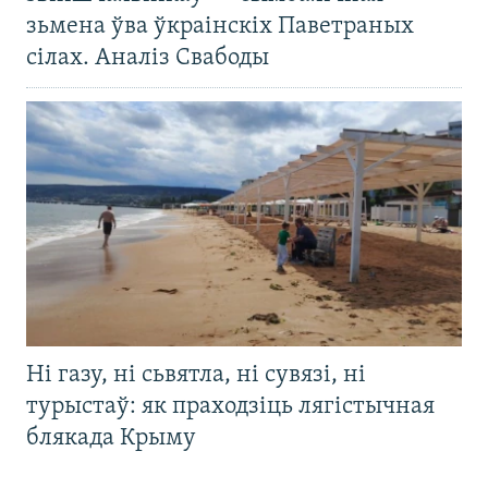
зьмена ўва ўкраінскіх Паветраных
сілах. Аналіз Свабоды
Ні газу, ні сьвятла, ні сувязі, ні
турыстаў: як праходзіць лягістычная
блякада Крыму