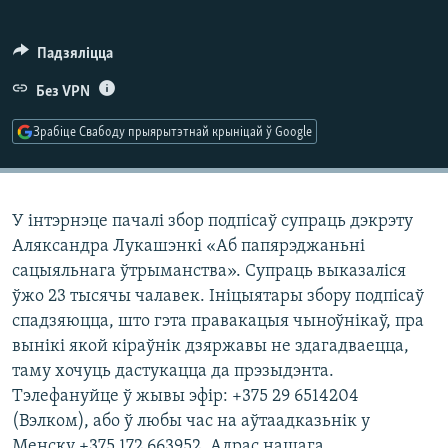
КУЛЬТУРА
МОВА
КАЛЯНДАР
НА ХВАЛЯХ СВАБОДЫ
Падзяліцца
Без VPN
Зрабіце Свабоду прыярытэтнай крыніцай ў Google
У інтэрнэце пачалі збор подпісаў супраць дэкрэту
Аляксандра Лукашэнкі «Аб папярэджаньні
сацыяльнага ўтрыманства». Супраць выказаліся
ўжо 23 тысячы чалавек. Ініцыятары збору подпісаў
спадзяюцца, што гэта правакацыя чыноўнікаў, пра
вынікі якой кіраўнік дзяржавы не здагадваецца,
таму хочуць дастукацца да прэзыдэнта.
Тэлефануйце ў жывы эфір: +375 29 6514204
(Вэлком), або ў любы час на аўтаадказьнік у
Менску +375 172 663952. Адрас нашага