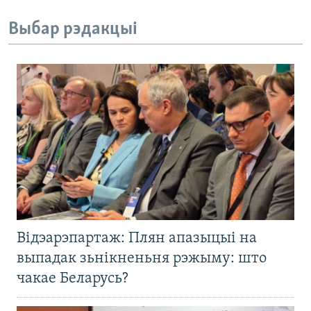
Выбар рэдакцыі
Відэарэпартаж: Плян апазыцыі на
выпадак зьнікненьня рэжыму: што
чакае Беларусь?