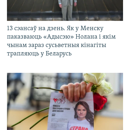
13 сэансаў на дзень. Як у Менску
паказваюць «Адысэю» Нолана і якім
чынам зараз сусьветныя кінагіты
трапляюць у Беларусь