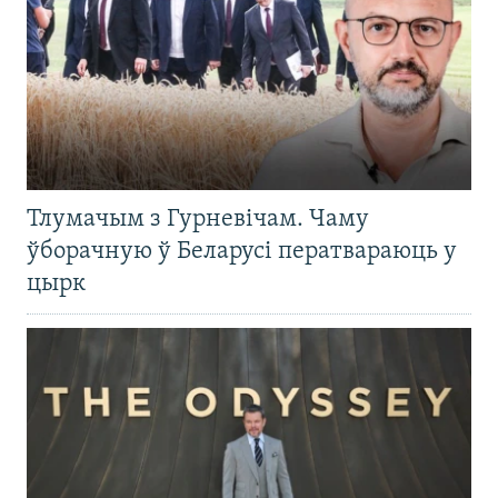
Тлумачым з Гурневічам. Чаму
ўборачную ў Беларусі ператвараюць у
цырк