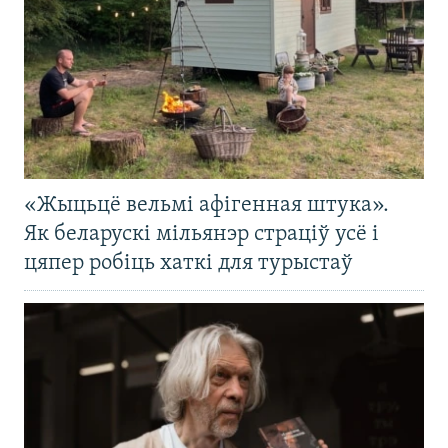
«Жыцьцё вельмі афігенная штука».
Як беларускі мільянэр страціў усё і
цяпер робіць хаткі для турыстаў