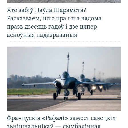
Хто забіў Паўла Шарамета?
Расказваем, што пра гэта вядома
празь дзесяць гадоў і дзе цяпер
асноўныя падазраваныя
Францускія «Рафалі» замест савецкіх
зьнішчальнікаў — сымбалічная