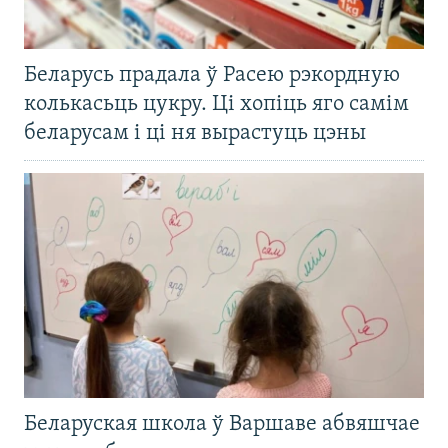
Беларусь прадала ў Расею рэкордную
колькасьць цукру. Ці хопіць яго самім
беларусам і ці ня вырастуць цэны
Беларуская школа ў Варшаве абвяшчае