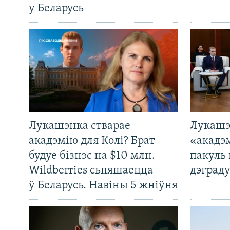
у Беларусь
Лукашэнка стварае
Лукашэ
акадэмію для Колі? Брат
«акадэ
будуе бізнэс на $10 млн.
пакуль 
Wildberries сьпяшаецца
дэграду
ў Беларусь. Навіны 5 жніўня