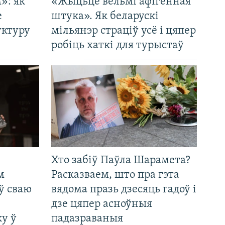
»: як
«Жыцьцё вельмі афігенная
е
штука». Як беларускі
уктуру
мільянэр страціў усё і цяпер
робіць хаткі для турыстаў
Хто забіў Паўла Шарамета?
м
Расказваем, што пра гэта
ў сваю
вядома празь дзесяць гадоў і
дзе цяпер асноўныя
у ў
падазраваныя