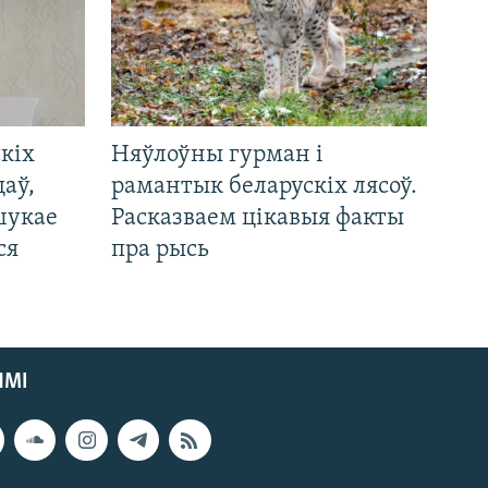
кіх
Няўлоўны гурман і
цаў,
рамантык беларускіх лясоў.
шукае
Расказваем цікавыя факты
ся
пра рысь
ЯМІ