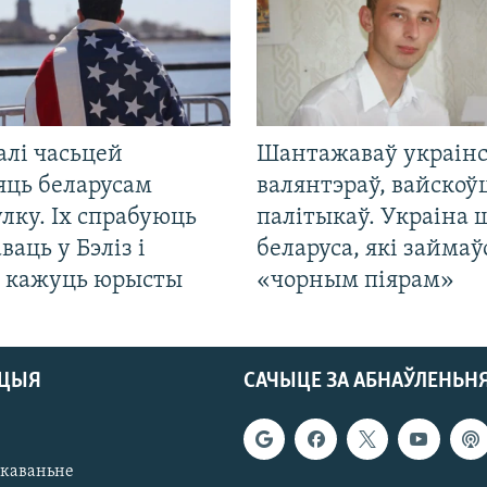
алі часьцей
Шантажаваў украінс
яць беларусам
валянтэраў, вайскоў
лку. Іх спрабуюць
палітыкаў. Украіна 
ваць у Бэліз і
беларуса, які займаў
, кажуць юрысты
«чорным піярам»
АЦЫЯ
САЧЫЦЕ ЗА АБНАЎЛЕНЬН
якаваньне