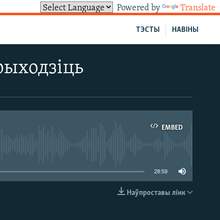
Powered by
Translate
ТЭСТЫ
НАВІНЫ
рыходзіць
EMBED
able
28:59
Наўпроставы лінк
EMBED