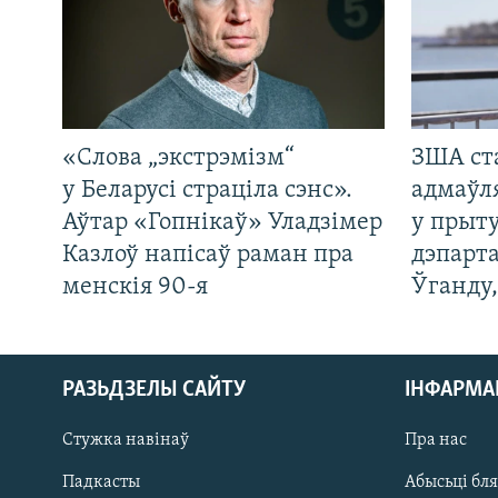
«Слова „экстрэмізм“
ЗША ст
у Беларусі страціла сэнс».
адмаўл
Аўтар «Гопнікаў» Уладзімер
у прыту
Казлоў напісаў раман пра
дэпарта
менскія 90-я
Ўганду
РАЗЬДЗЕЛЫ САЙТУ
ІНФАРМ
Стужка навінаў
Пра нас
Падкасты
Абысьці бл