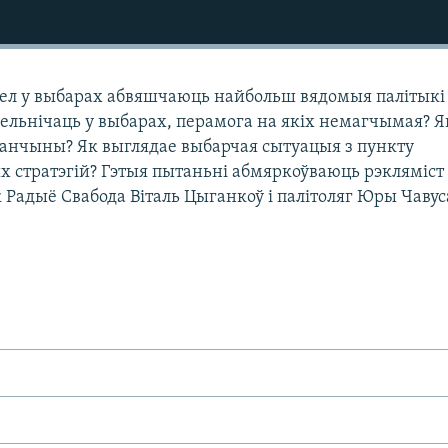
зел у выбарах абвяшчаюць найбольш вядомыя палітыкі
зельнічаць у выбарах, перамога на якіх немагчымая? Я
анчыны? Як выглядае выбарчая сытуацыя з пункту
 стратэгій? Гэтыя пытаньні абмяркоўваюць рэкляміст
 Радыё Свабода Віталь Цыганкоў і палітоляг Юры Чавус