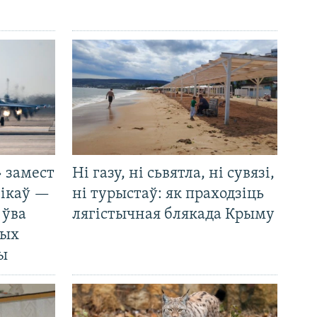
 замест
Ні газу, ні сьвятла, ні сувязі,
нікаў —
ні турыстаў: як праходзіць
 ўва
лягістычная блякада Крыму
ных
ды