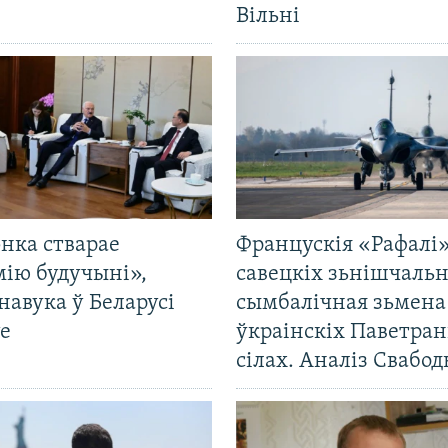
Вільні
нка стварае
Францускія «Рафалі»
мію будучыні»,
савецкіх зьнішчаль
навука ў Беларусі
сымбалічная зьмена
е
ўкраінскіх Паветра
сілах. Аналіз Свабо