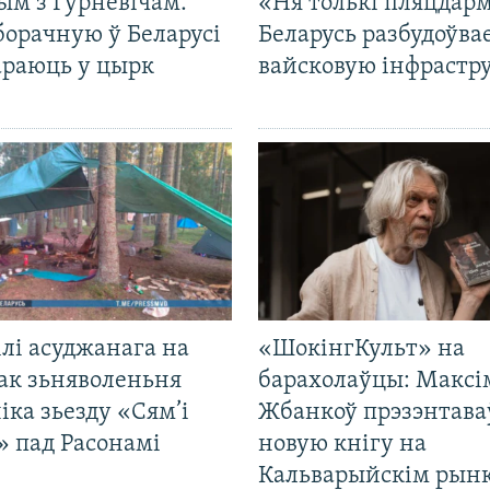
ым з Гурневічам.
«Ня толькі пляцдарм
борачную ў Беларусі
Беларусь разбудоўва
араюць у цырк
вайсковую інфрастр
лі асуджанага на
«ШокінгКульт» на
ак зьняволеньня
барахолаўцы: Максі
іка зьезду «Сям’і
Жбанкоў прэзэнтава
» пад Расонамі
новую кнігу на
Кальварыйскім рынк