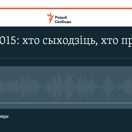
15: хто сыходзіць, хто п
No media source currently avail
енцы