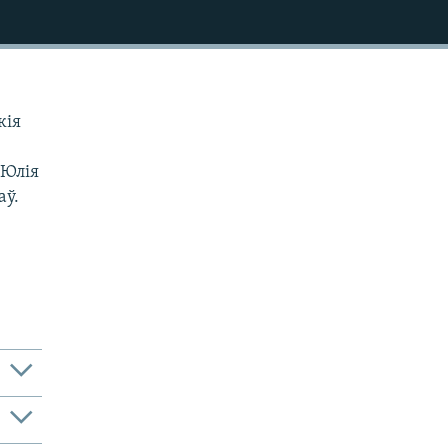
кія
 Юлія
аў.