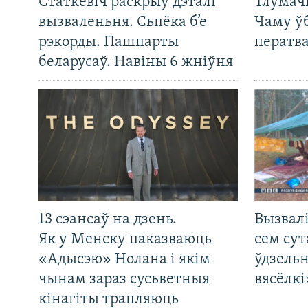
Статкевіч раскрыў дэталі
Тлумач
вызваленьня. Сьпёка б’е
Чаму ў
рэкорды. Пашпарты
ператв
беларусаў. Навіны 6 жніўня
13 сэансаў на дзень.
Вызвалі
Як у Менску паказваюць
сем сут
«Адысэю» Нолана і якім
ўдзельн
чынам зараз сусьветныя
вясёлкі
кінагіты трапляюць