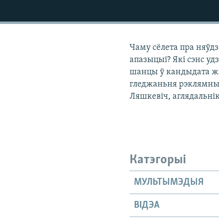
КАЛЯНДАР
НА ХВАЛЯХ СВАБОДЫ
Чаму сёлета пра няўд
апазыцыі? Які сэнс уд
шанцы ў кандыдата ж
гледжаньня рэклямных
Ляшкевіч, аглядальнік
Катэгорыі
МУЛЬТЫМЭДЫЯ
ВІДЭА