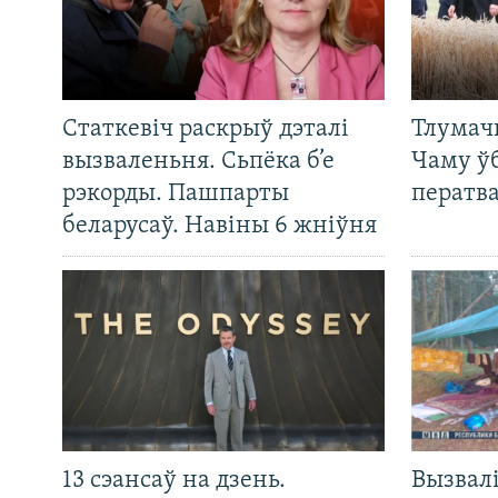
Статкевіч раскрыў дэталі
Тлумач
вызваленьня. Сьпёка б’е
Чаму ў
рэкорды. Пашпарты
ператв
беларусаў. Навіны 6 жніўня
13 сэансаў на дзень.
Вызвалі