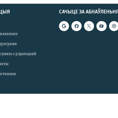
АЦЫЯ
САЧЫЦЕ ЗА АБНАЎЛЕНЬН
якаваньне
праграма
 сувязь з рэдакцыяй
акты
ыстаньня