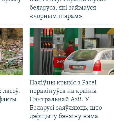
беларуса, які займаўся
«чорным піярам»
Паліўны крызіс з Расеі
 лясоў.
перакінуўся на краіны
 факты
Цэнтральнай Азіі. У
Беларусі заяўляюць, што
дэфіцыту бэнзіну няма