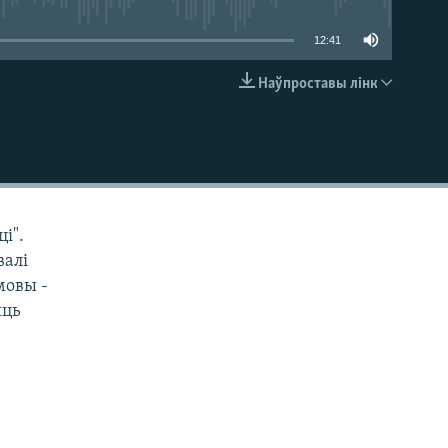
12:41
Наўпроставы лінк
EMBED
і".
валі
мовы -
ыць