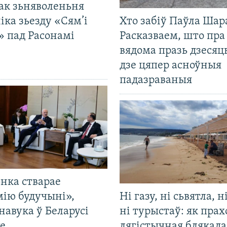
ак зьняволеньня
іка зьезду «Сям’і
Хто забіў Паўла Шар
» пад Расонамі
Расказваем, што пра
вядома празь дзесяць
дзе цяпер асноўныя
падазраваныя
нка стварае
мію будучыні»,
Ні газу, ні сьвятла, н
навука ў Беларусі
ні турыстаў: як прах
е
лягістычная блякад