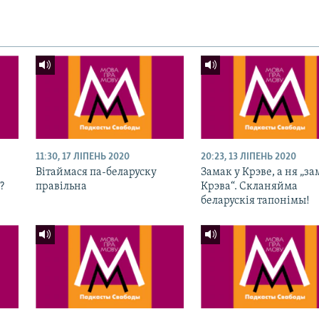
11:30, 17 ЛІПЕНЬ 2020
20:23, 13 ЛІПЕНЬ 2020
Вітаймася па-беларуску
Замак у Крэве, а ня „за
?
правільна
Крэва“. Скланяйма
беларускія тапонімы!