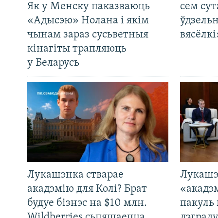
Як у Менску паказваюць
сем сут
«Адысэю» Нолана і якім
ўдзельн
чынам зараз сусьветныя
вясёлкі
кінагіты трапляюць
у Беларусь
Лукашэнка стварае
Лукашэ
акадэмію для Колі? Брат
«акадэ
будуе бізнэс на $10 млн.
пакуль 
Wildberries сьпяшаецца
дэграду