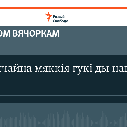
КОМ ВЯЧОРКАМ
чайна мяккія гукі ды на
No media source currently avail