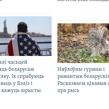
алі часьцей
яць беларусам
Няўлоўны гурман і
лку. Іх спрабуюць
рамантык беларускіх
ваць у Бэліз і
Расказваем цікавыя
, кажуць юрысты
пра рысь