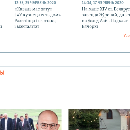
12:35, 25 ЧЭРВЕНЬ 2020
14:34, 17 ЧЭРВЕНЬ 2020
«Каваль мае хату»
На мапе XIV ст. Беларус
і «У кузнеца есть дом».
завецца Эўропай, дале
Розьніцца і сынтакс,
на ўсход Азія. Падкаст
кі
і мэнталітэт
Вячоркі
Усе
МЫ