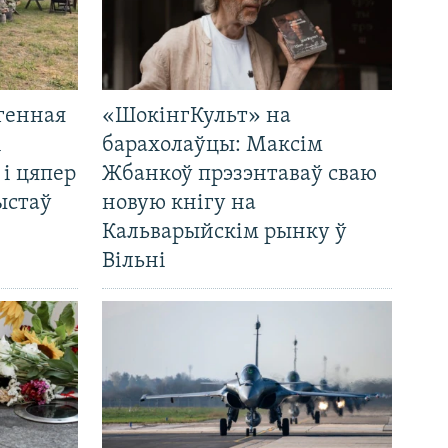
генная
«ШокінгКульт» на
і
барахолаўцы: Максім
 і цяпер
Жбанкоў прэзэнтаваў сваю
ыстаў
новую кнігу на
Кальварыйскім рынку ў
Вільні