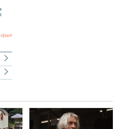
ь
й
 аўдыё