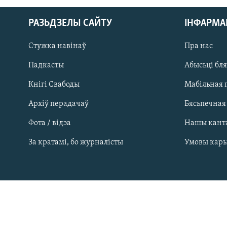
РАЗЬДЗЕЛЫ САЙТУ
ІНФАРМ
Стужка навінаў
Пра нас
Падкасты
Абысьці бл
Кнігі Свабоды
Мабільная 
Архіў перадачаў
Бясьпечная
Фота / відэа
Нашы кант
САЧЫЦЕ ЗА АБНАЎЛЕНЬНЯМІ
За кратамі, бо журналісты
Умовы кар
Усе сайты РС/РСЭ