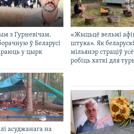
ым з Гурневічам.
«Жыцьцё вельмі афі
борачную ў Беларусі
штука». Як беларуск
араюць у цырк
мільянэр страціў усё
робіць хаткі для тур
лі асуджанага на