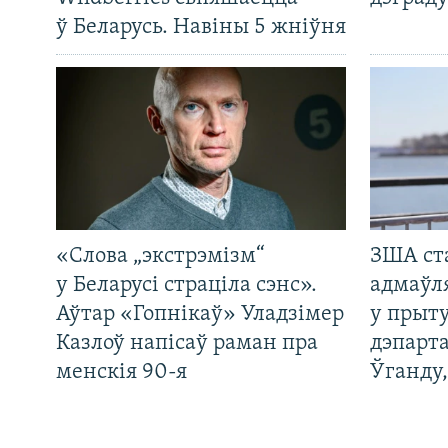
ў Беларусь. Навіны 5 жніўня
«Слова „экстрэмізм“
ЗША ст
у Беларусі страціла сэнс».
адмаўл
Аўтар «Гопнікаў» Уладзімер
у прыту
Казлоў напісаў раман пра
дэпарта
менскія 90-я
Ўганду