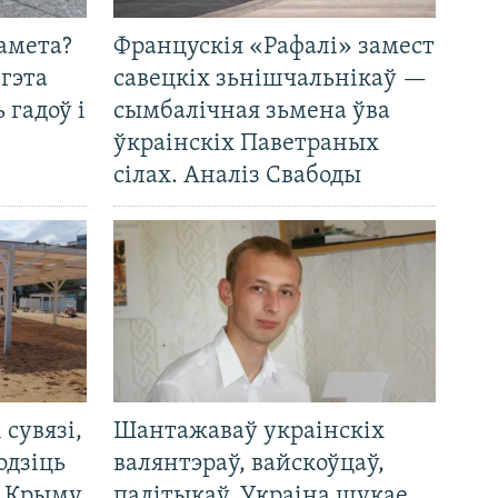
амета?
Францускія «Рафалі» замест
 гэта
савецкіх зьнішчальнікаў —
 гадоў і
сымбалічная зьмена ўва
ўкраінскіх Паветраных
сілах. Аналіз Свабоды
і сувязі,
Шантажаваў украінскіх
одзіць
валянтэраў, вайскоўцаў,
а Крыму
палітыкаў. Украіна шукае