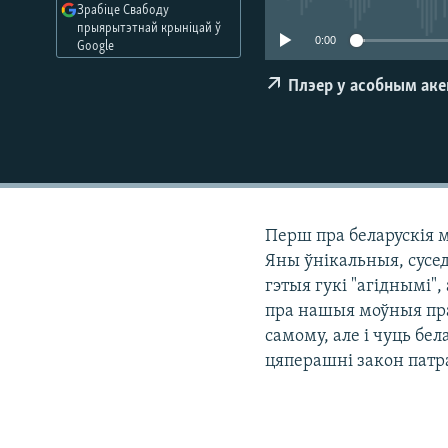
Зрабіце Свабоду
КАЛЯНДАР
НА ХВАЛЯХ СВАБОДЫ
прыярытэтнай крыніцай ў
0:00
Google
Плэер у асобным ак
Перш пра беларускія мя
Яны ўнікальныя, сусед
гэтыя гукі "агіднымі",
пра нашыя моўныя пра
самому, але і чуць бе
цяперашні закон патра