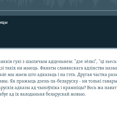
енцы
ккія гукі з шыпячым адценьнем: "дзе зёлкі", "ці зьесьц
зі такіх ня маюць. Фанаты славянскага адзінства назы
 але мы маем што адказаць і на гэта. Другая частка раз
вы. Як пражыць дзень па-беларуску - ня толькі гавар
ларускія адказы ад чыноўніка і крамніцы? Вось жа нават
буе ад іх валоданьня беларускай моваю.