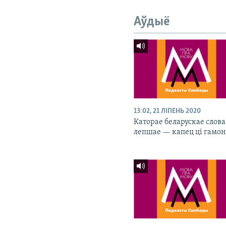
Аўдыё
13:02, 21 ЛІПЕНЬ 2020
Каторае беларускае слова
лепшае — капец ці гамон