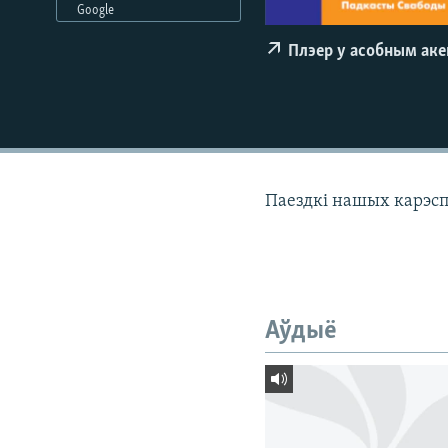
Google
КАЛЯНДАР
НА ХВАЛЯХ СВАБОДЫ
Плэер у асобным ак
Паездкі нашых карэспа
Аўдыё