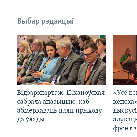
Выбар рэдакцыі
Відэарэпартаж: Ціханоўская
«Усё ке
сабрала апазыцыю, каб
кепска
абмеркаваць плян прыходу
дыскусі
да ўлады
адукац
фронт з