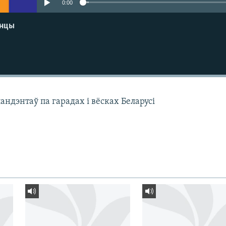
0:00
енцы
ндэнтаў па гарадах і вёсках Беларусі