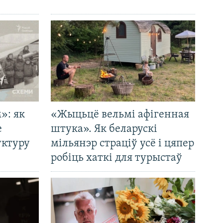
»: як
«Жыцьцё вельмі афігенная
е
штука». Як беларускі
уктуру
мільянэр страціў усё і цяпер
робіць хаткі для турыстаў