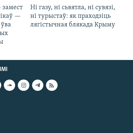
 замест
Ні газу, ні сьвятла, ні сувязі,
нікаў —
ні турыстаў: як праходзіць
 ўва
лягістычная блякада Крыму
ных
ды
ЯМІ