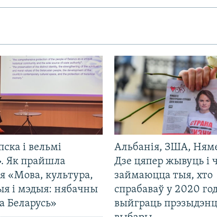
пска і вельмі
Альбанія, ЗША, Ням
». Як прайшла
Дзе цяпер жывуць і
я «Мова, культура,
займаюцца тыя, хто
ыя і мэдыя: нябачны
спрабаваў у 2020 го
а Беларусь»
выйграць прэзыдэнц