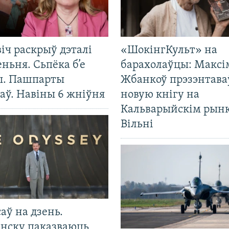
іч раскрыў дэталі
«ШокінгКульт» на
ньня. Сьпёка б’е
барахолаўцы: Максі
ы. Пашпарты
Жбанкоў прэзэнтава
аў. Навіны 6 жніўня
новую кнігу на
Кальварыйскім рынк
Вільні
саў на дзень.
енску паказваюць