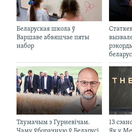
Беларуская школа ў
Статкев
Варшаве абвяшчае пяты
вызвале
набор
рэкорд
беларус
Тлумачым з Гурневічам.
13 сэан
Чаму ўборачную ў Беларусі
Як у М