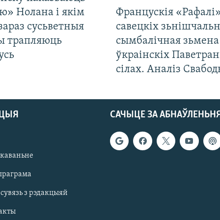
ю» Нолана і якім
Францускія «Рафалі»
зараз сусьветныя
савецкіх зьнішчаль
ты трапляюць
сымбалічная зьмена
усь
ўкраінскіх Паветра
сілах. Аналіз Свабо
АЦЫЯ
САЧЫЦЕ ЗА АБНАЎЛЕНЬН
якаваньне
праграма
 сувязь з рэдакцыяй
акты