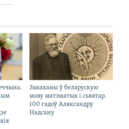
еччына.
Закаханы ў беларускую
 чым
мову матэматык і сьвятар.
100 гадоў Аляксандру
дзе
Надсану
кія