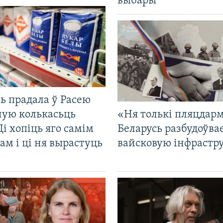
выбары
ь прадала ў Расею
ную колькасьць
«Ня толькі пляцдарм
Ці хопіць яго самім
Беларусь разбудоўва
ам і ці ня вырастуць
вайсковую інфрастр