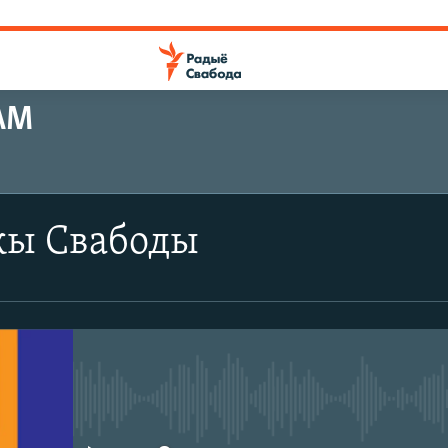
АМ
ПАДПІШЫЦЕСЯ
ы Свабоды
SoundCloud
CastBox
Падпішыся
No media source currently avail