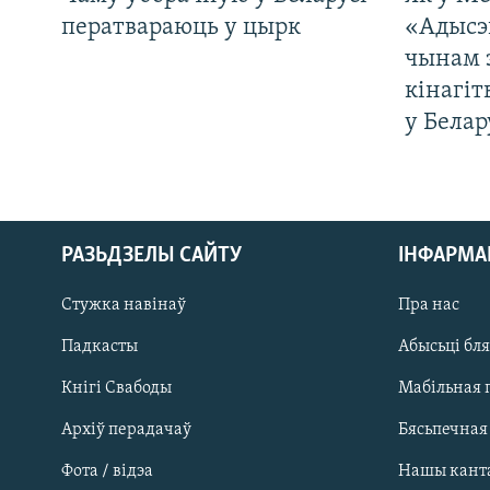
ператвараюць у цырк
«Адысэ
чынам 
кінагі
у Белар
РАЗЬДЗЕЛЫ САЙТУ
ІНФАРМ
Стужка навінаў
Пра нас
Падкасты
Абысьці бл
Кнігі Свабоды
Мабільная 
Архіў перадачаў
Бясьпечная
Фота / відэа
Нашы кант