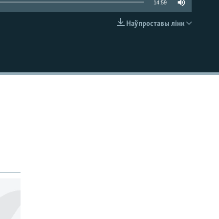
14:59
Наўпроставы лінк
EMBED