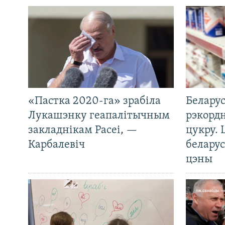
«Пастка 2020-га» зрабіла
Беларус
Лукашэнку геапалітычным
рэкорд
закладнікам Расеі, —
цукру. 
Карбалевіч
беларус
цэны