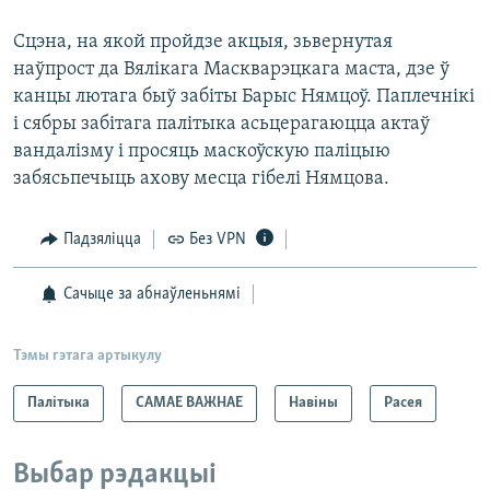
Сцэна, на якой пройдзе акцыя, зьвернутая
наўпрост да Вялікага Маскварэцкага маста, дзе ў
канцы лютага быў забіты Барыс Нямцоў. Паплечнікі
і сябры забітага палітыка асьцерагаюцца актаў
вандалізму і просяць маскоўскую паліцыю
забясьпечыць ахову месца гібелі Нямцова.
Падзяліцца
Без VPN
Сачыце за абнаўленьнямі
Тэмы гэтага артыкулу
Палітыка
САМАЕ ВАЖНАЕ
Навіны
Расея
Выбар рэдакцыі