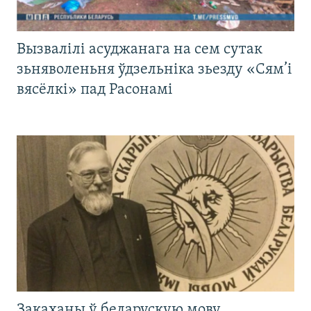
Вызвалілі асуджанага на сем сутак
зьняволеньня ўдзельніка зьезду «Сям’і
вясёлкі» пад Расонамі
Закаханы ў беларускую мову