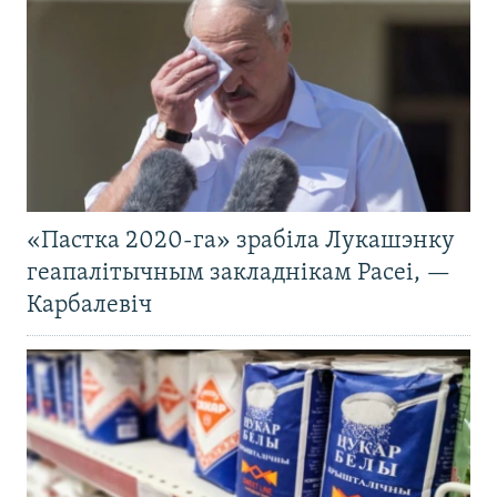
«Пастка 2020-га» зрабіла Лукашэнку
геапалітычным закладнікам Расеі, —
Карбалевіч