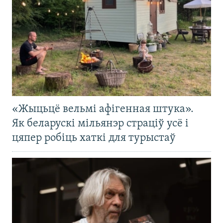
«Жыцьцё вельмі афігенная штука».
Як беларускі мільянэр страціў усё і
цяпер робіць хаткі для турыстаў