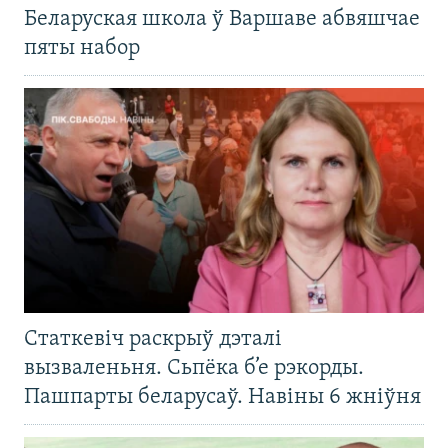
Беларуская школа ў Варшаве абвяшчае
пяты набор
Статкевіч раскрыў дэталі
вызваленьня. Сьпёка б’е рэкорды.
Пашпарты беларусаў. Навіны 6 жніўня