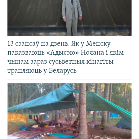
13 сэансаў на дзень. Як у Менску
паказваюць «Адысэю» Нолана і якім
чынам зараз сусьветныя кінагіты
трапляюць у Беларусь