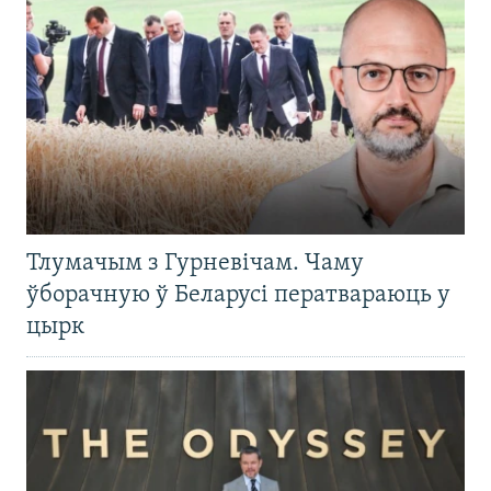
Тлумачым з Гурневічам. Чаму
ўборачную ў Беларусі ператвараюць у
цырк