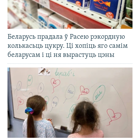
Беларусь прадала ў Расею рэкордную
колькасьць цукру. Ці хопіць яго самім
беларусам і ці ня вырастуць цэны