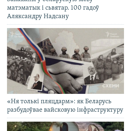
матэматык і сьвятар. 100 гадоў
Аляксандру Надсану
«Ня толькі пляцдарм»: як Беларусь
разбудоўвае вайсковую інфраструктуру