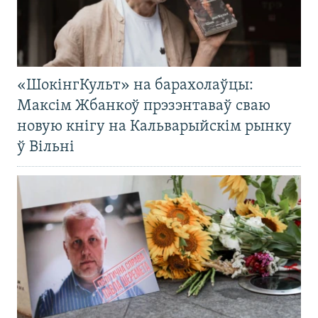
«ШокінгКульт» на барахолаўцы:
Максім Жбанкоў прэзэнтаваў сваю
новую кнігу на Кальварыйскім рынку
ў Вільні