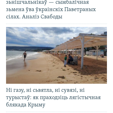
зьнішчальнікаў — сымбалічная
зьмена ўва ўкраінскіх Паветраных
сілах. Аналіз Свабоды
Ні газу, ні сьвятла, ні сувязі, ні
турыстаў: як праходзіць лягістычная
блякада Крыму