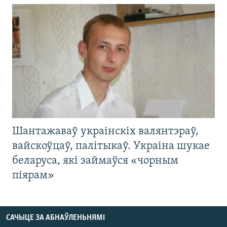
Шантажаваў украінскіх валянтэраў,
вайскоўцаў, палітыкаў. Украіна шукае
беларуса, які займаўся «чорным
піярам»
САЧЫЦЕ ЗА АБНАЎЛЕНЬНЯМІ