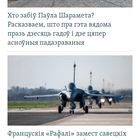
Хто забіў Паўла Шарамета?
Расказваем, што пра гэта вядома
празь дзесяць гадоў і дзе цяпер
асноўныя падазраваныя
Францускія «Рафалі» замест савецкіх