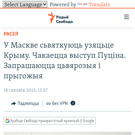
Powered by
Translate
Лінкі
ўнівэрсальнага
доступу
РАСЕЯ
НАВІНЫ
Перайсьці
У Маскве сьвяткуюць узяцьце
да
ТОЛЬКІ НА СВАБОДЗЕ
УСЕ НАВІНЫ
Крыму. Чакаецца выступ Пуціна.
галоўнага
СУВЯЗЬ
ВІДЭА І ФОТА
ТЭСТЫ
зьместу
Запрашаюцца цьвярозыя і
Перайсьці
ПАДПІСАЦЦА
ЛЮДЗІ
БЛОГІ
АБЫСЬЦІ БЛЯКАВАНЬНЕ
прыгожыя
да
ПАЛІТЫКА
ГІСТОРЫЯ НА СВАБОДЗЕ
ПАДЗЯЛІЦЦА ІНФАРМАЦЫЯЙ
RSS
галоўнай
САЧЫЦЕ ЗА АБНАЎЛЕНЬНЯМІ
18 сакавік 2015, 13:57
навігацыі
ЭКАНОМІКА
ПАДКАСТЫ
ПАДКАСТЫ
Перайсьці
Падзяліцца
Без VPN
ВАЙНА
КНІГІ
FACEBOOK
да
БЕЛАРУСЫ НА ВАЙНЕ
АЎДЫЁКНІГІ
TWITTER
пошуку
Зрабіце Свабоду прыярытэтнай крыніцай ў Google
ПАЛІТВЯЗЬНІ
PREMIUM
Усе сайты РС/РСЭ