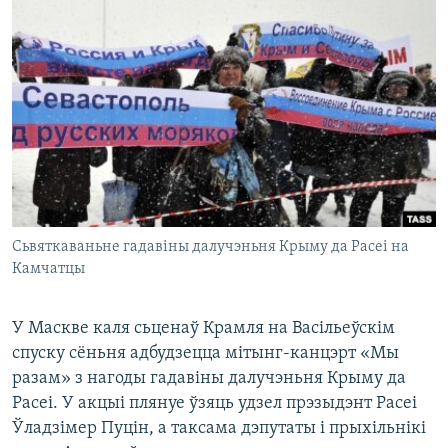
КУЛЬТУРА
МОВА
КАЛЯНДАР
НА ХВАЛЯХ СВАБОДЫ
Сьвяткаваньне гадавіны далучэньня Крыму да Расеі на
Камчатцы
У Маскве каля сьценаў Крамля на Васільеўскім
спуску сёньня адбудзецца мітынг-канцэрт «Мы
разам» з нагоды гадавіны далучэньня Крыму да
Расеі. У акцыі плянуе ўзяць удзел прэзыдэнт Расеі
Ўладзімер Пуцін, а таксама дэпутаты і прыхільнікі