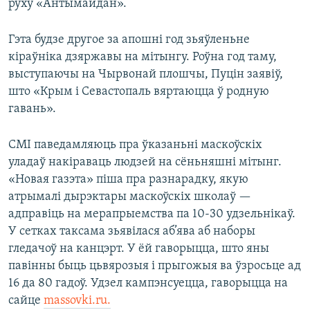
руху «Антымайдан».
Гэта будзе другое за апошні год зьяўленьне
кіраўніка дзяржавы на мітынгу. Роўна год таму,
выступаючы на Чырвонай плошчы, Пуцін заявіў,
што «Крым і Севастопаль вяртаюцца ў родную
гавань».
СМІ паведамляюць пра ўказаньні маскоўскіх
уладаў накіраваць людзей на сёньняшні мітынг.
«Новая газэта» піша пра разнарадку, якую
атрымалі дырэктары маскоўскіх школаў —
адправіць на мерапрыемства па 10-30 удзельнікаў.
У сетках таксама зьявілася аб’ява аб наборы
гледачоў на канцэрт. У ёй гаворыцца, што яны
павінны быць цьвярозыя і прыгожыя ва ўзросьце ад
16 да 80 гадоў. Удзел кампэнсуецца, гаворыцца на
сайце
massovki.ru.