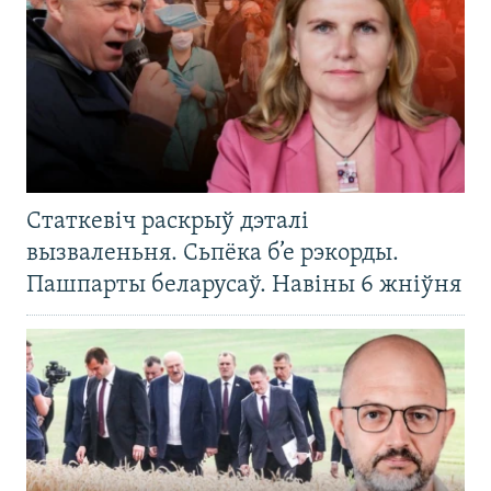
Статкевіч раскрыў дэталі
вызваленьня. Сьпёка б’е рэкорды.
Пашпарты беларусаў. Навіны 6 жніўня