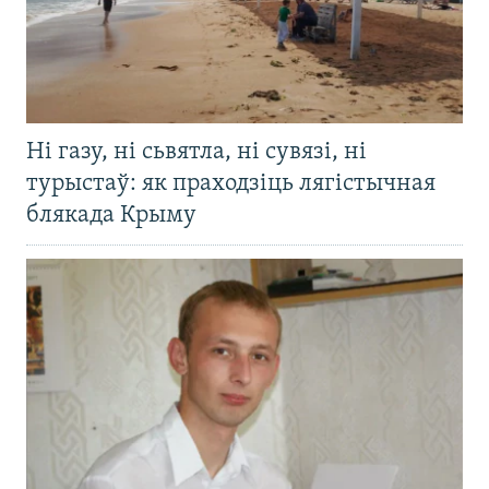
Ні газу, ні сьвятла, ні сувязі, ні
турыстаў: як праходзіць лягістычная
блякада Крыму