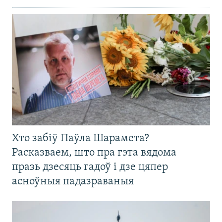
Хто забіў Паўла Шарамета?
Расказваем, што пра гэта вядома
празь дзесяць гадоў і дзе цяпер
асноўныя падазраваныя