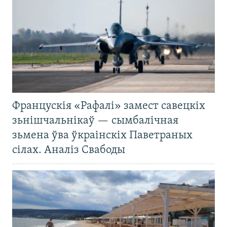
Францускія «Рафалі» замест савецкіх
зьнішчальнікаў — сымбалічная
зьмена ўва ўкраінскіх Паветраных
сілах. Аналіз Свабоды