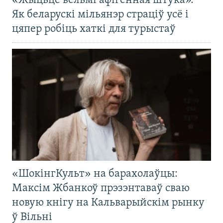
«Жыцьцё вельмі афігенная штука».
Як беларускі мільянэр страціў усё і
цяпер робіць хаткі для турыстаў
«ШокінгКульт» на барахолаўцы:
Максім Жбанкоў прэзэнтаваў сваю
новую кнігу на Кальварыйскім рынку
ў Вільні