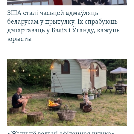
ЗША сталі часьцей адмаўляць
беларусам у прытулку. Іх спрабуюць
дэпартаваць у Бэліз і Ўганду, кажуць
юрысты