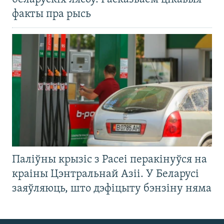
факты пра рысь
Паліўны крызіс з Расеі перакінуўся на
краіны Цэнтральнай Азіі. У Беларусі
заяўляюць, што дэфіцыту бэнзіну няма