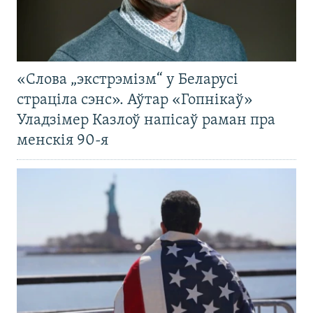
«Слова „экстрэмізм“ у Беларусі
страціла сэнс». Аўтар «Гопнікаў»
Уладзімер Казлоў напісаў раман пра
менскія 90-я