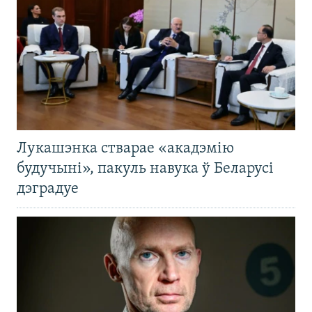
Лукашэнка стварае «акадэмію
будучыні», пакуль навука ў Беларусі
дэградуе