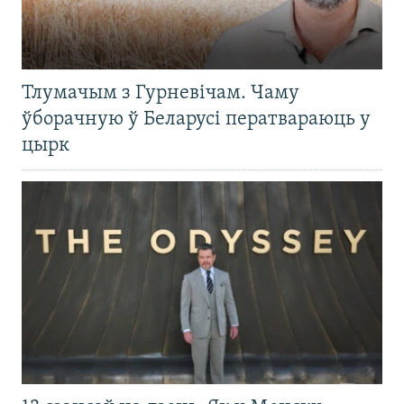
Тлумачым з Гурневічам. Чаму
ўборачную ў Беларусі ператвараюць у
цырк