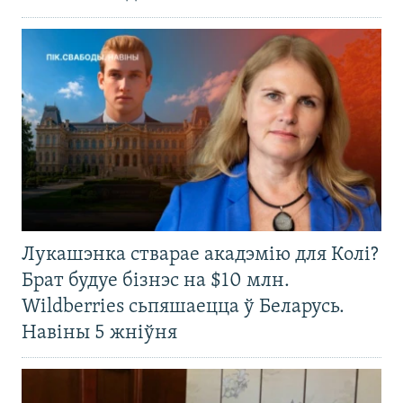
Лукашэнка стварае акадэмію для Колі?
Брат будуе бізнэс на $10 млн.
Wildberries сьпяшаецца ў Беларусь.
Навіны 5 жніўня