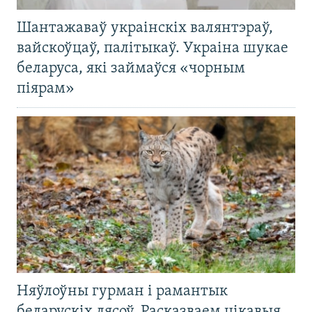
Шантажаваў украінскіх валянтэраў,
вайскоўцаў, палітыкаў. Украіна шукае
беларуса, які займаўся «чорным
піярам»
Няўлоўны гурман і рамантык
беларускіх лясоў. Расказваем цікавыя