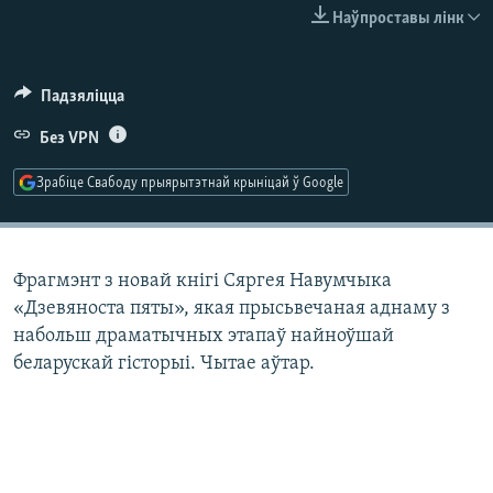
КУЛЬТУРА
МОВА
Наўпроставы лінк
КАЛЯНДАР
НА ХВАЛЯХ СВАБОДЫ
Падзяліцца
Без VPN
Зрабіце Свабоду прыярытэтнай крыніцай ў Google
Фрагмэнт з новай кнігі Сяргея Навумчыка
«Дзевяноста пяты», якая прысьвечаная аднаму з
набольш драматычных этапаў найноўшай
беларускай гісторыі. Чытае аўтар.