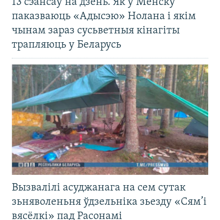
13 сэансаў на дзень. Як у Менску
паказваюць «Адысэю» Нолана і якім
чынам зараз сусьветныя кінагіты
трапляюць у Беларусь
Вызвалілі асуджанага на сем сутак
зьняволеньня ўдзельніка зьезду «Сям’і
вясёлкі» пад Расонамі