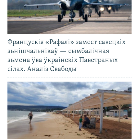
Францускія «Рафалі» замест савецкіх
зьнішчальнікаў — сымбалічная
зьмена ўва ўкраінскіх Паветраных
сілах. Аналіз Свабоды