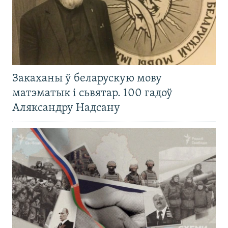
Закаханы ў беларускую мову
матэматык і сьвятар. 100 гадоў
Аляксандру Надсану