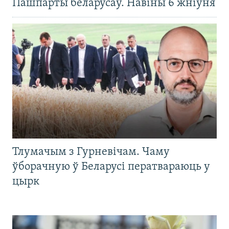
Пашпарты беларусаў. Навіны 6 жніўня
Тлумачым з Гурневічам. Чаму
ўборачную ў Беларусі ператвараюць у
цырк