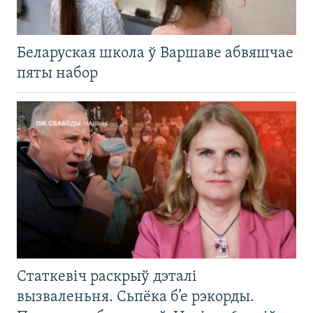
Беларуская школа ў Варшаве абвяшчае
пяты набор
Статкевіч раскрыў дэталі
вызваленьня. Сьпёка б’е рэкорды.