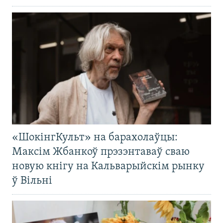
«ШокінгКульт» на барахолаўцы:
Максім Жбанкоў прэзэнтаваў сваю
новую кнігу на Кальварыйскім рынку
ў Вільні