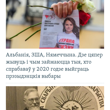
Альбанія, ЗША, Нямеччына. Дзе цяпер
жывуць і чым займаюцца тыя, хто
спрабаваў у 2020 годзе выйграць
прэзыдэнцкія выбары