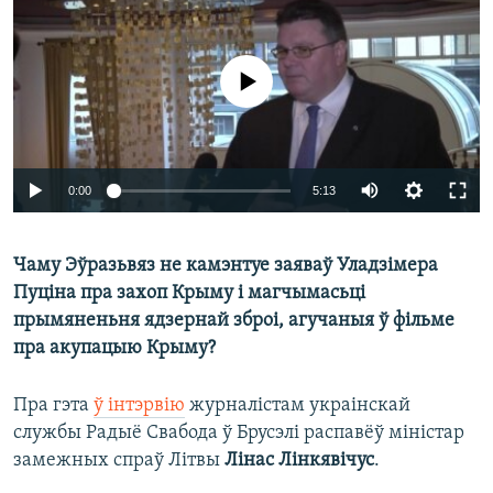
КУЛЬТУРА
МОВА
КАЛЯНДАР
НА ХВАЛЯХ СВАБОДЫ
No media source currently available
0:00
5:13
Чаму Эўразьвяз не камэнтуе заяваў Уладзімера
Пуціна пра захоп Крыму і магчымасьці
прымяненьня ядзернай зброі, агучаныя ў фільме
пра акупацыю Крыму?
Пра гэта
ў інтэрвію
журналістам украінскай
службы Радыё Свабода ў Брусэлі распавёў міністар
замежных спраў Літвы
Лінас Лінкявічус
.