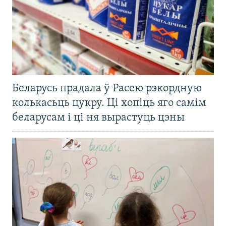
Беларусь прадала ў Расею рэкордную
колькасьць цукру. Ці хопіць яго самім
беларусам і ці ня вырастуць цэны