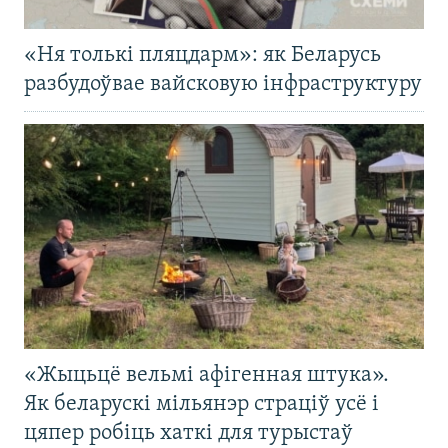
«Ня толькі пляцдарм»: як Беларусь
разбудоўвае вайсковую інфраструктуру
«Жыцьцё вельмі афігенная штука».
Як беларускі мільянэр страціў усё і
цяпер робіць хаткі для турыстаў