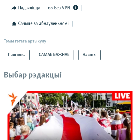
Падзяліцца
Без VPN
Сачыце за абнаўленьнямі
Тэмы гэтага артыкулу
Палітыка
САМАЕ ВАЖНАЕ
Навіны
Выбар рэдакцыі