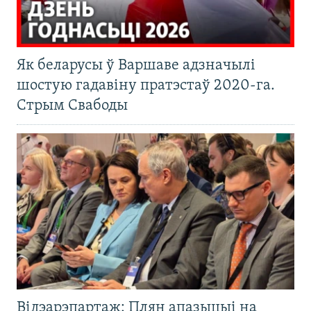
Як беларусы ў Варшаве адзначылі
шостую гадавіну пратэстаў 2020-га.
Стрым Свабоды
Відэарэпартаж: Плян апазыцыі на