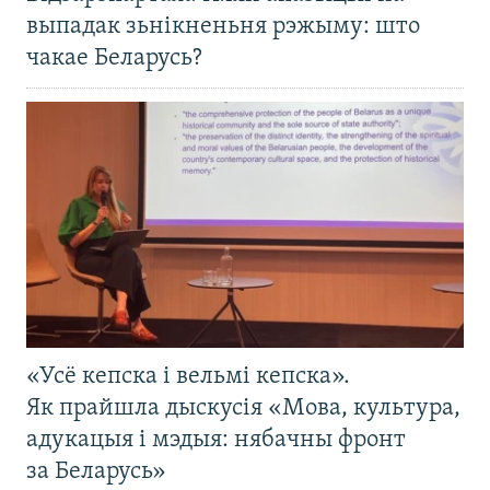
выпадак зьнікненьня рэжыму: што
чакае Беларусь?
«Усё кепска і вельмі кепска».
Як прайшла дыскусія «Мова, культура,
адукацыя і мэдыя: нябачны фронт
за Беларусь»