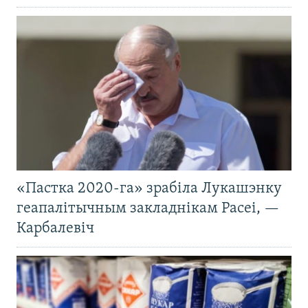
«Пастка 2020-га» зрабіла Лукашэнку
геапалітычным закладнікам Расеі, —
Карбалевіч