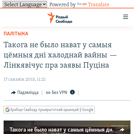
Powered by
Translate
Лінкі
ўнівэрсальнага
доступу
ПАЛІТЫКА
НАВІНЫ
Перайсьці
Такога не было нават у самыя
да
ТОЛЬКІ НА СВАБОДЗЕ
УСЕ НАВІНЫ
цёмныя дні халоднай вайны —
галоўнага
СУВЯЗЬ
ВІДЭА І ФОТА
ТЭСТЫ
зьместу
Лінкявічус пра заявы Пуціна
Перайсьці
ПАДПІСАЦЦА
ЛЮДЗІ
БЛОГІ
АБЫСЬЦІ БЛЯКАВАНЬНЕ
да
17 сакавік 2015, 11:21
ПАЛІТЫКА
ГІСТОРЫЯ НА СВАБОДЗЕ
ПАДЗЯЛІЦЦА ІНФАРМАЦЫЯЙ
RSS
галоўнай
САЧЫЦЕ ЗА АБНАЎЛЕНЬНЯМІ
Падзяліцца
Без VPN
навігацыі
ЭКАНОМІКА
ПАДКАСТЫ
ПАДКАСТЫ
Перайсьці
ВАЙНА
КНІГІ
FACEBOOK
да
Зрабіце Свабоду прыярытэтнай крыніцай ў Google
БЕЛАРУСЫ НА ВАЙНЕ
АЎДЫЁКНІГІ
TWITTER
пошуку
ПАЛІТВЯЗЬНІ
PREMIUM
Усе сайты РС/РСЭ
Такога не было нават у самыя цёмныя дні халоднай вайны – Лінкявічус пра заявы Пуціна