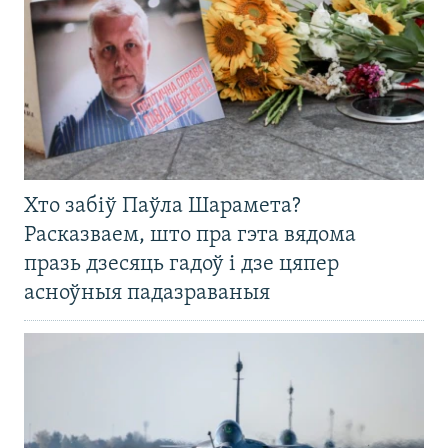
Хто забіў Паўла Шарамета?
Расказваем, што пра гэта вядома
празь дзесяць гадоў і дзе цяпер
асноўныя падазраваныя