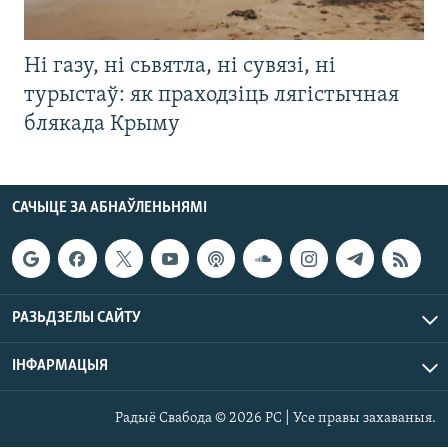
Ні газу, ні сьвятла, ні сувязі, ні
турыстаў: як праходзіць лягістычная
блякада Крыму
САЧЫЦЕ ЗА АБНАЎЛЕНЬНЯМІ
РАЗЬДЗЕЛЫ САЙТУ
ІНФАРМАЦЫЯ
Радыё Свабода © 2026 РС | Усе правы захаваныя.