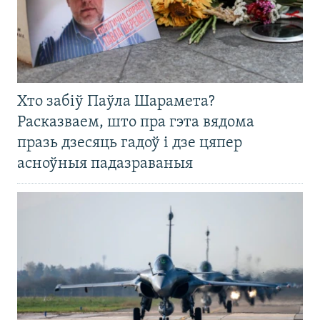
Хто забіў Паўла Шарамета?
Расказваем, што пра гэта вядома
празь дзесяць гадоў і дзе цяпер
асноўныя падазраваныя