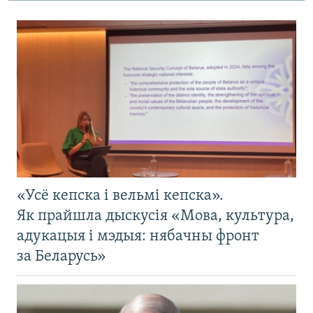
«Усё кепска і вельмі кепска».
Як прайшла дыскусія «Мова, культура,
адукацыя і мэдыя: нябачны фронт
за Беларусь»