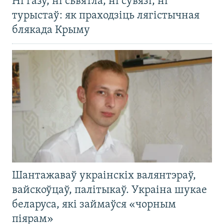
Ні газу, ні сьвятла, ні сувязі, ні
турыстаў: як праходзіць лягістычная
блякада Крыму
Шантажаваў украінскіх валянтэраў,
вайскоўцаў, палітыкаў. Украіна шукае
беларуса, які займаўся «чорным
піярам»