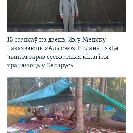
13 сэансаў на дзень. Як у Менску
паказваюць «Адысэю» Нолана і якім
чынам зараз сусьветныя кінагіты
трапляюць у Беларусь