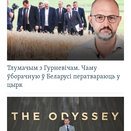
Тлумачым з Гурневічам. Чаму
ўборачную ў Беларусі ператвараюць у
цырк