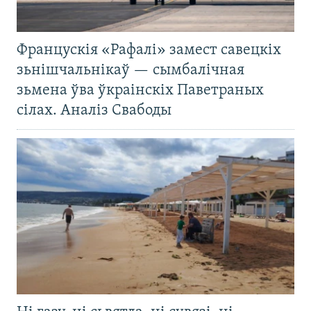
Францускія «Рафалі» замест савецкіх
зьнішчальнікаў — сымбалічная
зьмена ўва ўкраінскіх Паветраных
сілах. Аналіз Свабоды