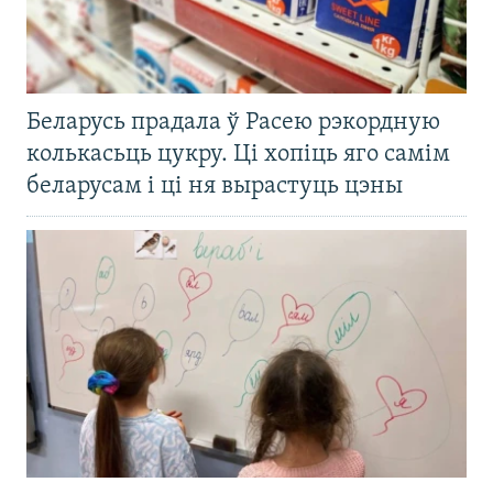
Беларусь прадала ў Расею рэкордную
колькасьць цукру. Ці хопіць яго самім
беларусам і ці ня вырастуць цэны