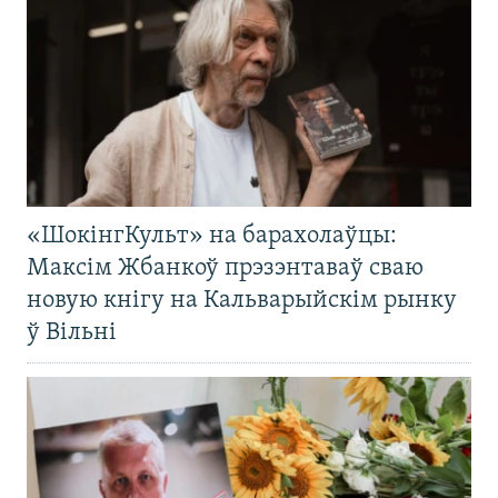
«ШокінгКульт» на барахолаўцы:
Максім Жбанкоў прэзэнтаваў сваю
новую кнігу на Кальварыйскім рынку
ў Вільні