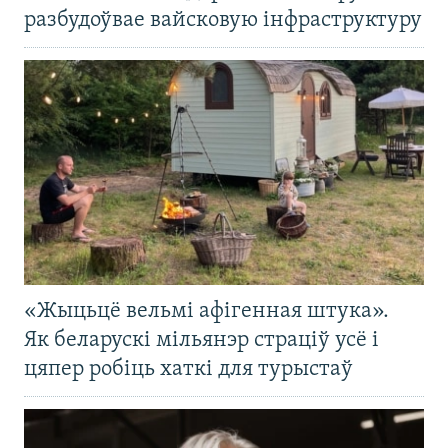
разбудоўвае вайсковую інфраструктуру
«Жыцьцё вельмі афігенная штука».
Як беларускі мільянэр страціў усё і
цяпер робіць хаткі для турыстаў