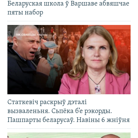
Беларуская школа ў Варшаве абвяшчае
пяты набор
Статкевіч раскрыў дэталі
вызваленьня. Сьпёка б’е рэкорды.
Пашпарты беларусаў. Навіны 6 жніўня