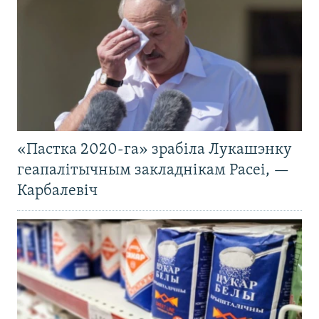
«Пастка 2020-га» зрабіла Лукашэнку
геапалітычным закладнікам Расеі, —
Карбалевіч