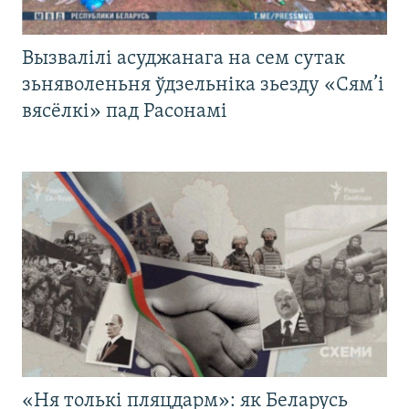
Вызвалілі асуджанага на сем сутак
зьняволеньня ўдзельніка зьезду «Сям’і
вясёлкі» пад Расонамі
«Ня толькі пляцдарм»: як Беларусь