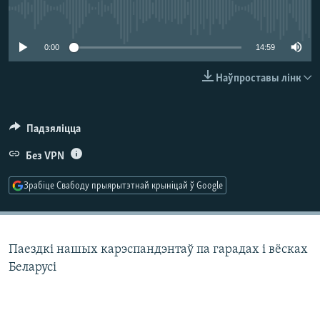
КУЛЬТУРА
МОВА
No media source currently available
КАЛЯНДАР
НА ХВАЛЯХ СВАБОДЫ
0:00
14:59
Наўпроставы лінк
Падзяліцца
Без VPN
Зрабіце Свабоду прыярытэтнай крыніцай ў Google
Паездкі нашых карэспандэнтаў па гарадах і вёсках
Беларусі