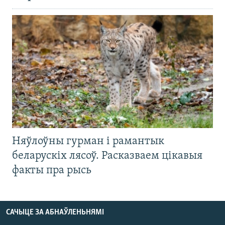
Няўлоўны гурман і рамантык
беларускіх лясоў. Расказваем цікавыя
факты пра рысь
САЧЫЦЕ ЗА АБНАЎЛЕНЬНЯМІ