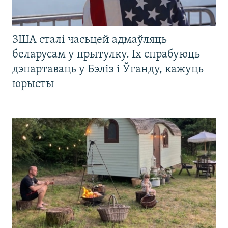
ЗША сталі часьцей адмаўляць
беларусам у прытулку. Іх спрабуюць
дэпартаваць у Бэліз і Ўганду, кажуць
юрысты