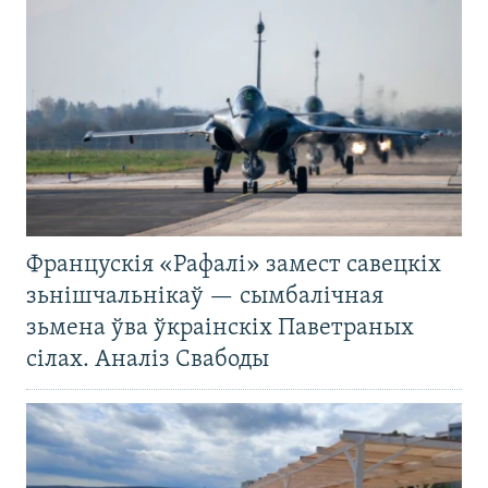
Францускія «Рафалі» замест савецкіх
зьнішчальнікаў — сымбалічная
зьмена ўва ўкраінскіх Паветраных
сілах. Аналіз Свабоды