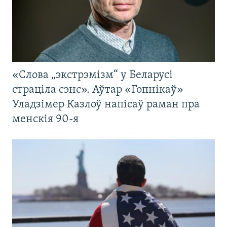
«Слова „экстрэмізм“ у Беларусі
страціла сэнс». Аўтар «Гопнікаў»
Уладзімер Казлоў напісаў раман пра
менскія 90-я