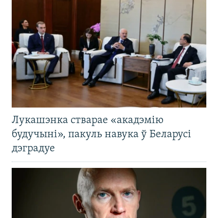
Лукашэнка стварае «акадэмію
будучыні», пакуль навука ў Беларусі
дэградуе