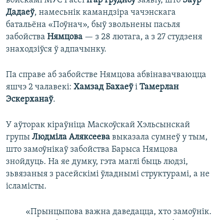
войскамі МУС Расеі
Ігар Грудноў
заявіў, што
Заур
Дадаеў
, намесьнік камандзіра чачэнскага
батальёна «Поўнач», быў звольнены пасьля
забойства
Нямцова
— з 28 лютага, а з 27 студзеня
знаходзіўся ў адпачынку.
Па справе аб забойстве Нямцова абвінавачваюцца
яшчэ 2 чалавекі:
Хамзад Бахаеў
і
Тамерлан
Эскерханаў
.
У аўторак кіраўніца Маскоўскай Хэльсынскай
групы
Людміла Аляксеева
выказала сумнеў у тым,
што замоўнікаў забойства Барыса Нямцова
знойдуць. На яе думку, гэта маглі быць людзі,
зьвязаныя з расейскімі ўладнымі структурамі, а не
ісламісты.
«Прынцыпова важна даведацца, хто замоўнік.