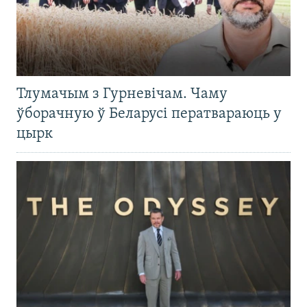
Тлумачым з Гурневічам. Чаму
ўборачную ў Беларусі ператвараюць у
цырк