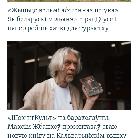
«Жыцьцё вельмі афігенная штука».
Як беларускі мільянэр страціў усё і
цяпер робіць хаткі для турыстаў
«ШокінгКульт» на барахолаўцы:
Максім Жбанкоў прэзэнтаваў сваю
новую кнігу на Кальварыйскім рынку