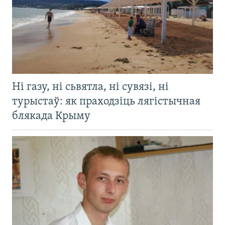
Ні газу, ні сьвятла, ні сувязі, ні
турыстаў: як праходзіць лягістычная
блякада Крыму