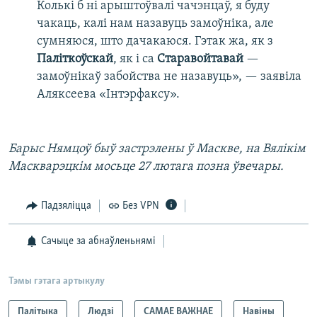
Колькі б ні арыштоўвалі чачэнцаў, я буду
чакаць, калі нам назавуць замоўніка, але
сумняюся, што дачакаюся. Гэтак жа, як з
Паліткоўскай
, як і са
Старавойтавай
—
замоўнікаў забойства не назавуць», — заявіла
Аляксеева «Інтэрфаксу».
Барыс Нямцоў быў застрэлены ў Маскве, на Вялікім
Маскварэцкім мосьце 27 лютага позна ўвечары.
Падзяліцца
Без VPN
Сачыце за абнаўленьнямі
Тэмы гэтага артыкулу
Палітыка
Людзі
САМАЕ ВАЖНАЕ
Навіны