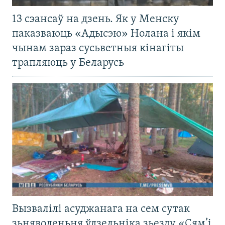
13 сэансаў на дзень. Як у Менску
паказваюць «Адысэю» Нолана і якім
чынам зараз сусьветныя кінагіты
трапляюць у Беларусь
Вызвалілі асуджанага на сем сутак
зьняволеньня ўдзельніка зьезду «Сям’і