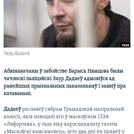
КУЛЬТУРА
МОВА
КАЛЯНДАР
НА ХВАЛЯХ СВАБОДЫ
Заур Дадаеў
Абвінавачаны ў забойстве Барыса Нямцова былы
чачэнскі паліцэйскі Заур Дадаеў адмовіўся ад
ранейшых прызнальных паказаньняў і заявіў пра
катаваньні.
Дадаеў
распавёў сябрам Грамадзкай назіральнай
камісіі, якія наведалі яго ў маскоўскім СІЗА
«Ляфортава», у тым ліку карэспандэнту газэты
«Маскоўскі камсамолец», што два дні ён правёў у