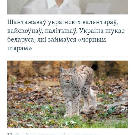
Шантажаваў украінскіх валянтэраў,
вайскоўцаў, палітыкаў. Украіна шукае
беларуса, які займаўся «чорным
піярам»