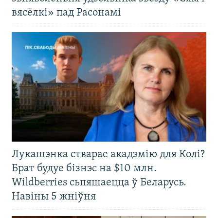
вясёлкі» пад Расонамі
Лукашэнка стварае акадэмію для Колі?
Брат будуе бізнэс на $10 млн.
Wildberries сьпяшаецца ў Беларусь.
Навіны 5 жніўня