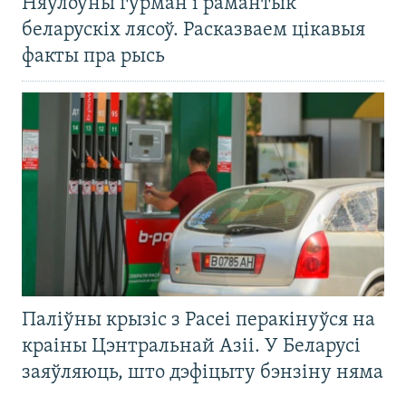
Няўлоўны гурман і рамантык
беларускіх лясоў. Расказваем цікавыя
факты пра рысь
Паліўны крызіс з Расеі перакінуўся на
краіны Цэнтральнай Азіі. У Беларусі
заяўляюць, што дэфіцыту бэнзіну няма