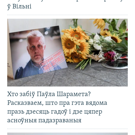
ў Вільні
Хто забіў Паўла Шарамета?
Расказваем, што пра гэта вядома
празь дзесяць гадоў і дзе цяпер
асноўныя падазраваныя