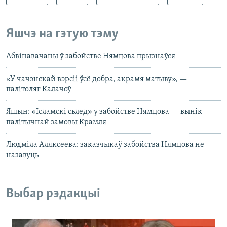
Яшчэ на гэтую тэму
Абвінавачаны ў забойстве Нямцова прызнаўся
«У чачэнскай вэрсіі ўсё добра, акрамя матыву», —
палітоляг Калачоў
Яшын: «Ісламскі сьлед» у забойстве Нямцова — вынік
палітычнай замовы Крамля
Людміла Аляксеева: заказчыкаў забойства Нямцова не
назавуць
Выбар рэдакцыі