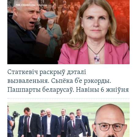
Статкевіч раскрыў дэталі
вызваленьня. Сьпёка б’е рэкорды.
Пашпарты беларусаў. Навіны 6 жніўня