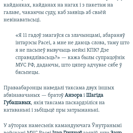
кайданках, кайданах на нагах і з пакетам на
галаве, чакаючы суду, каб заявіць аб сваёй
невінаватасьці.
«Я 11 гадоў змагаўся са злачынцамі, абараняў
інтарэсы Расеі, а мне не даюць слова, таму што
я не пасьпеў вывучыць нейкі КПК? Дзе
справядлівасьць?» — кажа былы супрацоўнік
МУС РФ, дадаючы, што цяпер адчувае сябе ў
бясьпецы.
Праваабаронцы наведалі таксама двух іншых
абвінавачаных — братоў
Анзора
і
Шагіда
Губашавых
, якія таксама паскардзіліся на
катаваньні і зьбіцьцё пры затрыманьні.
У аўторак намесьнік камандуючага Ўнутранымі