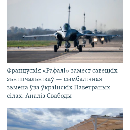
Францускія «Рафалі» замест савецкіх
зьнішчальнікаў — сымбалічная
зьмена ўва ўкраінскіх Паветраных
сілах. Аналіз Свабоды