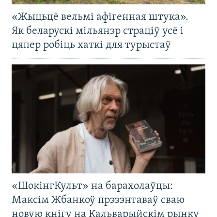
«Жыцьцё вельмі афігенная штука».
Як беларускі мільянэр страціў усё і
цяпер робіць хаткі для турыстаў
«ШокінгКульт» на барахолаўцы:
Максім Жбанкоў прэзэнтаваў сваю
новую кнігу на Кальварыйскім рынку