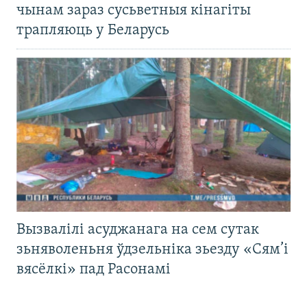
чынам зараз сусьветныя кінагіты
трапляюць у Беларусь
Вызвалілі асуджанага на сем сутак
зьняволеньня ўдзельніка зьезду «Сям’і
вясёлкі» пад Расонамі