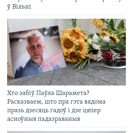
ў Вільні
Хто забіў Паўла Шарамета?
Расказваем, што пра гэта вядома
празь дзесяць гадоў і дзе цяпер
асноўныя падазраваныя