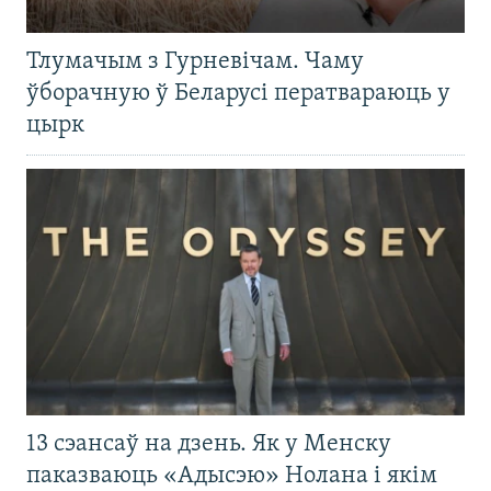
Тлумачым з Гурневічам. Чаму
ўборачную ў Беларусі ператвараюць у
цырк
13 сэансаў на дзень. Як у Менску
паказваюць «Адысэю» Нолана і якім