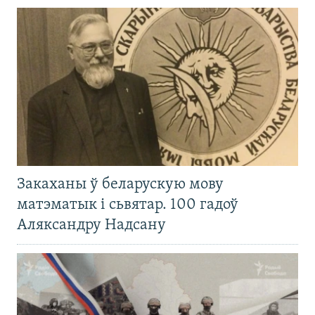
Закаханы ў беларускую мову
матэматык і сьвятар. 100 гадоў
Аляксандру Надсану