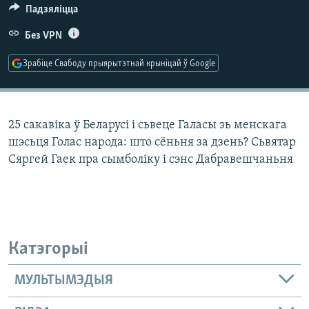
КУЛЬТУРА
МОВА
Падзяліцца
КАЛЯНДАР
НА ХВАЛЯХ СВАБОДЫ
Без VPN
Зрабіце Свабоду прыярытэтнай крыніцай ў Google
25 сакавіка ў Беларусі і сьвеце Галасы зь менскага
шэсьця Голас народа: што сёньня за дзень? Сьвятар
Сяргей Гаек пра сымболіку і сэнс Дабравешчаньня
Катэгорыі
МУЛЬТЫМЭДЫЯ