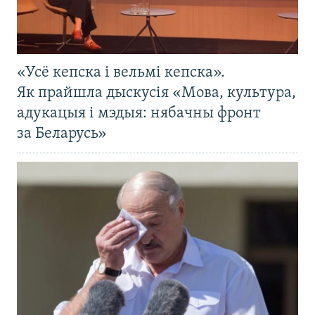
«Усё кепска і вельмі кепска».
Як прайшла дыскусія «Мова, культура,
адукацыя і мэдыя: нябачны фронт
за Беларусь»