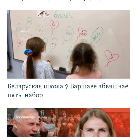
Беларуская школа ў Варшаве абвяшчае
пяты набор