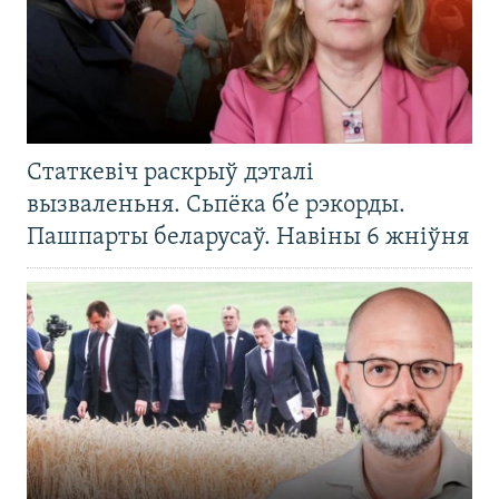
Статкевіч раскрыў дэталі
вызваленьня. Сьпёка б’е рэкорды.
Пашпарты беларусаў. Навіны 6 жніўня