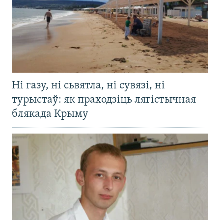
Ні газу, ні сьвятла, ні сувязі, ні
турыстаў: як праходзіць лягістычная
блякада Крыму