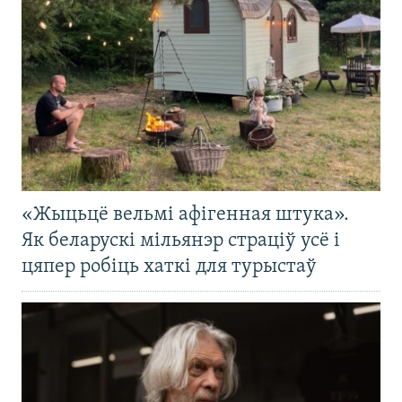
«Жыцьцё вельмі афігенная штука».
Як беларускі мільянэр страціў усё і
цяпер робіць хаткі для турыстаў