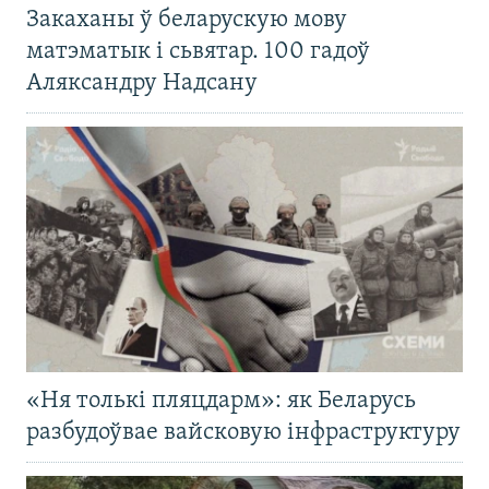
Закаханы ў беларускую мову
матэматык і сьвятар. 100 гадоў
Аляксандру Надсану
«Ня толькі пляцдарм»: як Беларусь
разбудоўвае вайсковую інфраструктуру