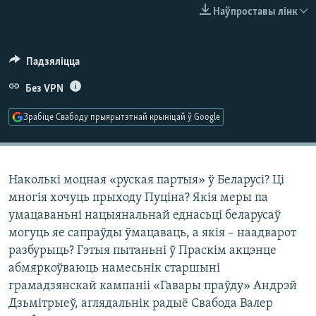
КУЛЬТУРА
МОВА
Наўпроставы лінк
КАЛЯНДАР
НА ХВАЛЯХ СВАБОДЫ
Падзяліцца
Без VPN
Зрабіце Свабоду прыярытэтнай крыніцай ў Google
Наколькі моцная «руская партыя» ў Беларусі? Ці
многія хочуць прыходу Пуціна? Якія меры па
умацаваньні нацыянальнай еднасьці беларусаў
могуць яе сапраўды ўмацаваць, а якія – наадварот
разбурыць? Гэтыя пытаньні ў Праскім акцэнце
абмяркоўваюць намесьнік старшыні
грамадзянскай кампаніі «Гавары праўду» Андрэй
Дзьмітрыеў, аглядальнік радыё Свабода Валер