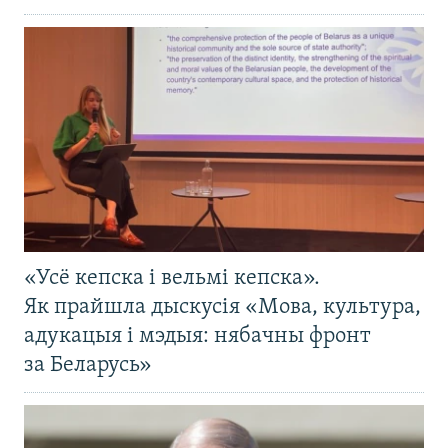
«Усё кепска і вельмі кепска».
Як прайшла дыскусія «Мова, культура,
адукацыя і мэдыя: нябачны фронт
за Беларусь»