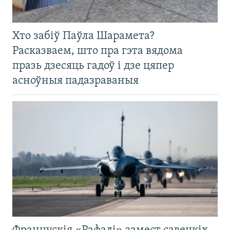
Хто забіў Паўла Шарамета?
Расказваем, што пра гэта вядома
празь дзесяць гадоў і дзе цяпер
асноўныя падазраваныя