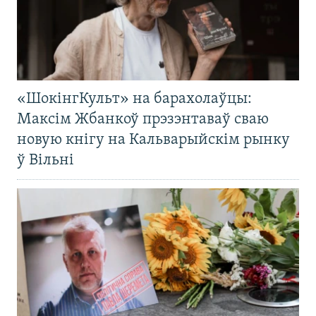
«ШокінгКульт» на барахолаўцы:
Максім Жбанкоў прэзэнтаваў сваю
новую кнігу на Кальварыйскім рынку
ў Вільні