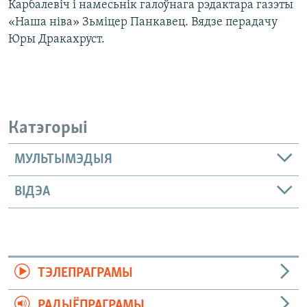
Карбалевіч і намесьнік галоўнага рэдактара газэты
«Наша ніва» Зьміцер Панкавец. Вядзе перадачу
Юры Дракахруст.
Катэгорыі
МУЛЬТЫМЭДЫЯ
ВІДЭА
ТЭЛЕПРАГРАМЫ
РАДЫЁПРАГРАМЫ