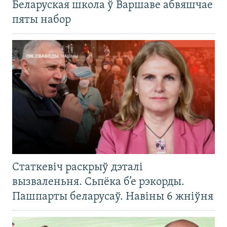
Беларуская школа ў Варшаве абвяшчае
пяты набор
Статкевіч раскрыў дэталі
вызваленьня. Сьпёка б’е рэкорды.
Пашпарты беларусаў. Навіны 6 жніўня