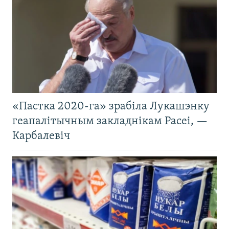
«Пастка 2020-га» зрабіла Лукашэнку
геапалітычным закладнікам Расеі, —
Карбалевіч