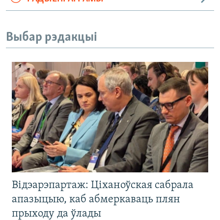
Выбар рэдакцыі
Відэарэпартаж: Ціханоўская сабрала
апазыцыю, каб абмеркаваць плян
прыходу да ўлады