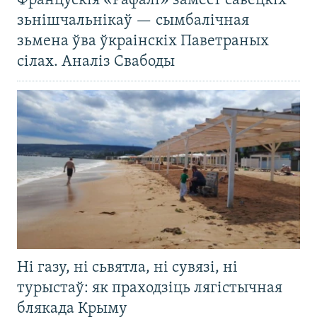
Францускія «Рафалі» замест савецкіх
зьнішчальнікаў — сымбалічная
зьмена ўва ўкраінскіх Паветраных
сілах. Аналіз Свабоды
Ні газу, ні сьвятла, ні сувязі, ні
турыстаў: як праходзіць лягістычная
блякада Крыму