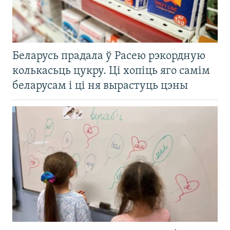
Беларусь прадала ў Расею рэкордную
колькасьць цукру. Ці хопіць яго самім
беларусам і ці ня вырастуць цэны