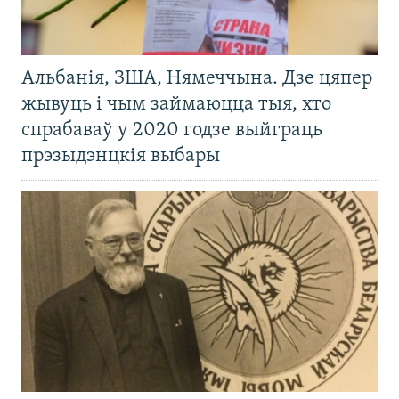
Альбанія, ЗША, Нямеччына. Дзе цяпер
жывуць і чым займаюцца тыя, хто
спрабаваў у 2020 годзе выйграць
прэзыдэнцкія выбары