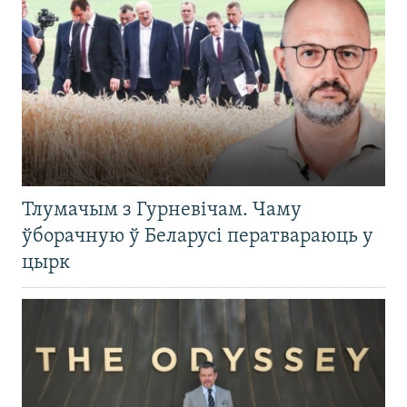
Тлумачым з Гурневічам. Чаму
ўборачную ў Беларусі ператвараюць у
цырк