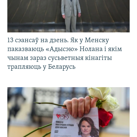
13 сэансаў на дзень. Як у Менску
паказваюць «Адысэю» Нолана і якім
чынам зараз сусьветныя кінагіты
трапляюць у Беларусь