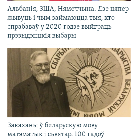
Альбанія, ЗША, Нямеччына. Дзе цяпер
жывуць і чым займаюцца тыя, хто
спрабаваў у 2020 годзе выйграць
прэзыдэнцкія выбары
Закаханы ў беларускую мову
матэматык і сьвятар. 100 гадоў