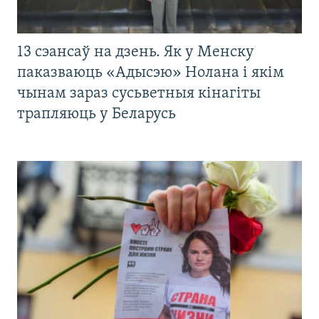
13 сэансаў на дзень. Як у Менску
паказваюць «Адысэю» Нолана і якім
чынам зараз сусьветныя кінагіты
трапляюць у Беларусь