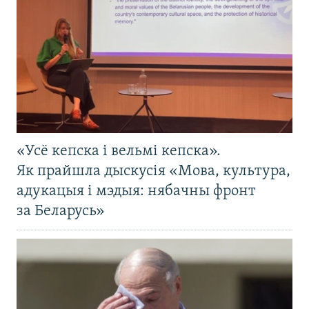
«Усё кепска і вельмі кепска».
Як прайшла дыскусія «Мова, культура,
адукацыя і мэдыя: нябачны фронт
за Беларусь»