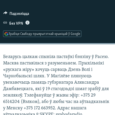
КУЛЬТУРА
МОВА
КАЛЯНДАР
НА ХВАЛЯХ СВАБОДЫ
Падзяліцца
Без VPN
Зрабіце Свабоду прыярытэтнай крыніцай ў Google
Беларусь цалкам спыніла пастаўкі бэнзіну ў Расею.
Масква паставілася з разуменьнем. Прыхільнікі
«рускага міру» хочуць сарваць Дзень Волі і
Чарнобыльскі шлях. У Магілёве плянуюць
увекавечыць памяць губэрнатара Аляксандра
Дамбавецкага, які ў 19 стагодзьдзі шмат зрабіў для
землякоў. Тэлефануйце ў жывы эфір: +375 29
6514204 (Вэлком), або ў любы час на аўтаадказьнік
у Менску +375 172 663952. Адрас нашага
аўтаадказьніка ў SKYPE: svabodaradio.