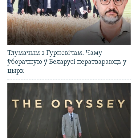
Тлумачым з Гурневічам. Чаму
ўборачную ў Беларусі ператвараюць у
цырк