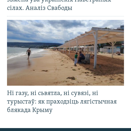
сілах. Аналіз Свабоды
Ні газу, ні сьвятла, ні сувязі, ні
турыстаў: як праходзіць лягістычная
блякада Крыму