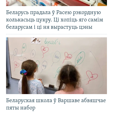
Беларусь прадала ў Расею рэкордную
колькасьць цукру. Ці хопіць яго самім
беларусам і ці ня вырастуць цэны
Беларуская школа ў Варшаве абвяшчае
пяты набор