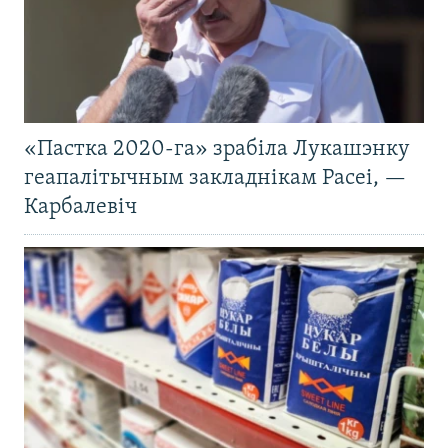
«Пастка 2020-га» зрабіла Лукашэнку
геапалітычным закладнікам Расеі, —
Карбалевіч