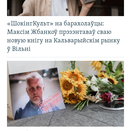
«ШокінгКульт» на барахолаўцы:
Максім Жбанкоў прэзэнтаваў сваю
новую кнігу на Кальварыйскім рынку
ў Вільні