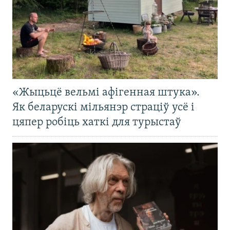
«Жыцьцё вельмі афігенная штука».
Як беларускі мільянэр страціў усё і
цяпер робіць хаткі для турыстаў