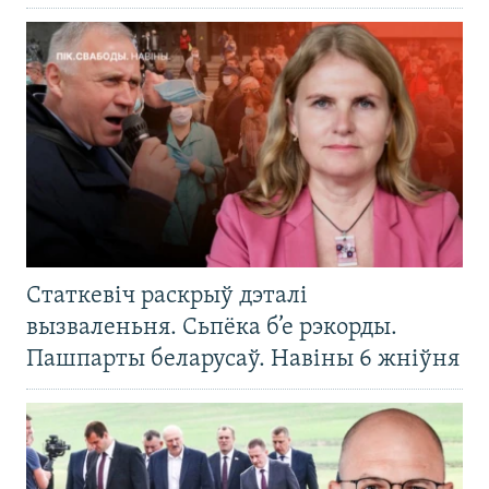
Статкевіч раскрыў дэталі
вызваленьня. Сьпёка б’е рэкорды.
Пашпарты беларусаў. Навіны 6 жніўня