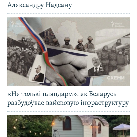
Аляксандру Надсану
«Ня толькі пляцдарм»: як Беларусь
разбудоўвае вайсковую інфраструктуру