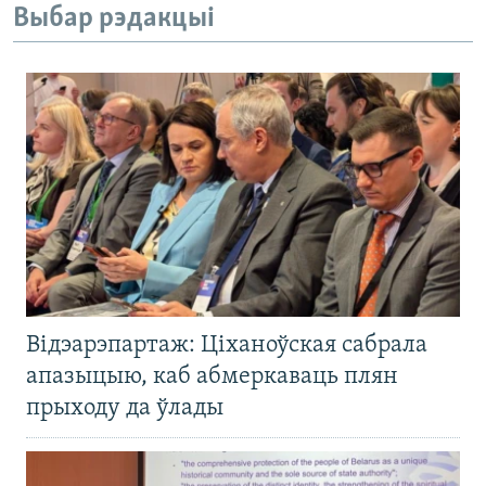
Выбар рэдакцыі
Відэарэпартаж: Ціханоўская сабрала
апазыцыю, каб абмеркаваць плян
прыходу да ўлады