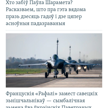
Хто забіў Паўла Шарамета?
Расказваем, што пра гэта вядома
празь дзесяць гадоў і дзе цяпер
асноўныя падазраваныя
Францускія «Рафалі» замест савецкіх
зьнішчальнікаў — сымбалічная
зьмена ўва ўкраінскіх Паветраных