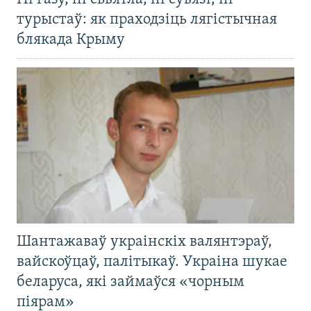
турыстаў: як праходзіць лягістычная
блякада Крыму
Шантажаваў украінскіх валянтэраў,
вайскоўцаў, палітыкаў. Украіна шукае
беларуса, які займаўся «чорным
піярам»