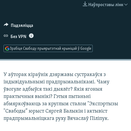
КУЛЬТУРА
МОВА
Наўпроставы лінк
КАЛЯНДАР
НА ХВАЛЯХ СВАБОДЫ
Падзяліцца
Без VPN
Зрабіце Свабоду прыярытэтнай крыніцай ў Google
У аўторак кіраўнік дзяржавы сустракаўся з
індывідуальнымі прадпрымальнікамі. Чаму
ўвогуле адбыўся такі дыялёг? Якія ягоныя
практычныя вынікі? Гэтыя пытаньні
абмяркоўваюць за круглым сталом "Экспэртызы
"Свабоды” юрыст Сяргей Балыкін і актывіст
прадпрымальніцкага руху Вячаслаў Піліпук.