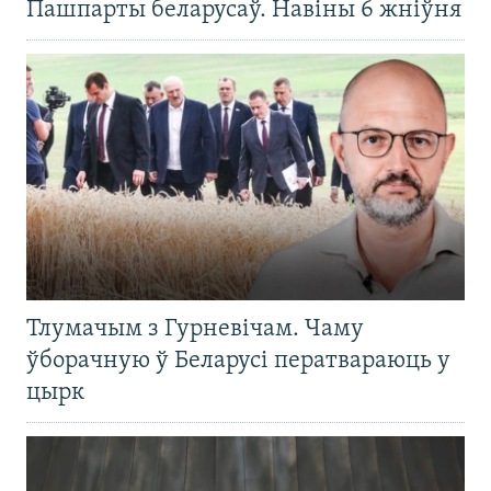
Пашпарты беларусаў. Навіны 6 жніўня
Тлумачым з Гурневічам. Чаму
ўборачную ў Беларусі ператвараюць у
цырк