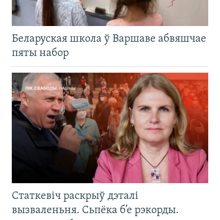
Беларуская школа ў Варшаве абвяшчае
пяты набор
Статкевіч раскрыў дэталі
вызваленьня. Сьпёка б’е рэкорды.