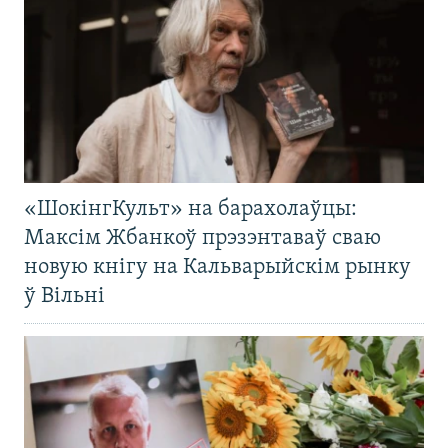
«ШокінгКульт» на барахолаўцы:
Максім Жбанкоў прэзэнтаваў сваю
новую кнігу на Кальварыйскім рынку
ў Вільні