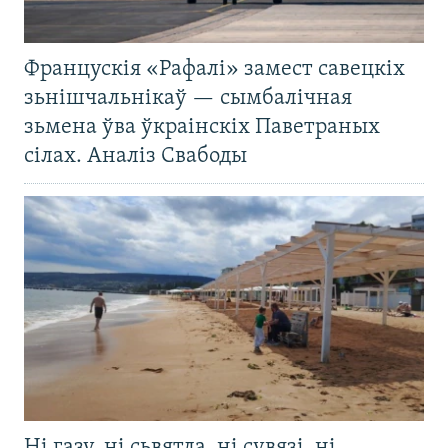
Францускія «Рафалі» замест савецкіх
зьнішчальнікаў — сымбалічная
зьмена ўва ўкраінскіх Паветраных
сілах. Аналіз Свабоды
Ні газу, ні сьвятла, ні сувязі, ні