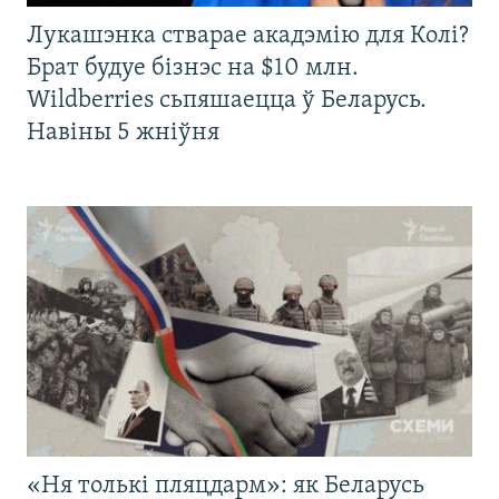
Лукашэнка стварае акадэмію для Колі?
Брат будуе бізнэс на $10 млн.
Wildberries сьпяшаецца ў Беларусь.
Навіны 5 жніўня
«Ня толькі пляцдарм»: як Беларусь