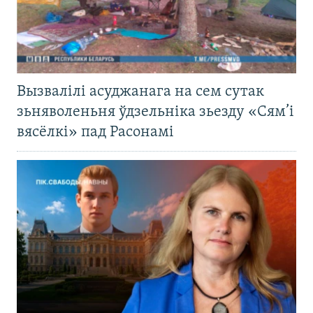
Вызвалілі асуджанага на сем сутак
зьняволеньня ўдзельніка зьезду «Сям’і
вясёлкі» пад Расонамі