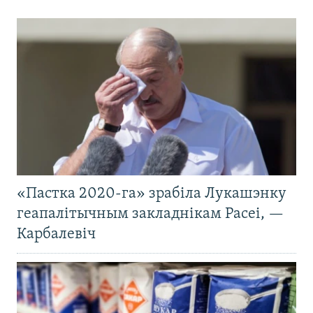
«Пастка 2020-га» зрабіла Лукашэнку
геапалітычным закладнікам Расеі, —
Карбалевіч