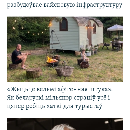
разбудоўвае вайсковую інфраструктуру
«Жыцьцё вельмі афігенная штука».
Як беларускі мільянэр страціў усё і
цяпер робіць хаткі для турыстаў