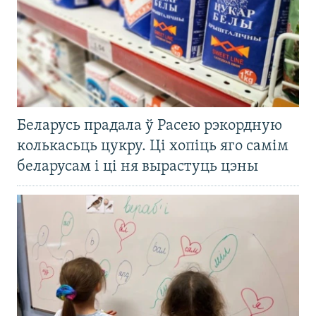
Беларусь прадала ў Расею рэкордную
колькасьць цукру. Ці хопіць яго самім
беларусам і ці ня вырастуць цэны