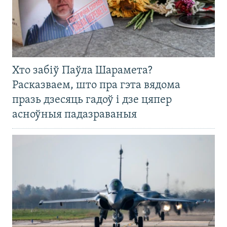
Хто забіў Паўла Шарамета?
Расказваем, што пра гэта вядома
празь дзесяць гадоў і дзе цяпер
асноўныя падазраваныя