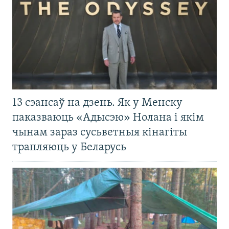
13 сэансаў на дзень. Як у Менску
паказваюць «Адысэю» Нолана і якім
чынам зараз сусьветныя кінагіты
трапляюць у Беларусь