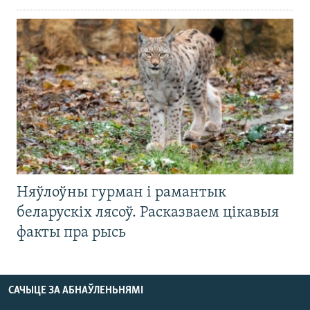
Няўлоўны гурман і рамантык
беларускіх лясоў. Расказваем цікавыя
факты пра рысь
САЧЫЦЕ ЗА АБНАЎЛЕНЬНЯМІ