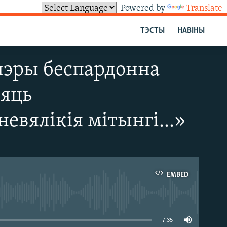
Powered by
Translate
ТЭСТЫ
НАВІНЫ
нэры беспардонна
зяць
евялікія мітынгі...»
EMBED
able
7:35