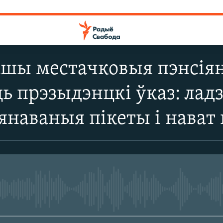
ашы местачковыя пэнсія
 прэзыдэнцкі ўказ: лад
наваныя пікеты і нават н
No media source currently avail