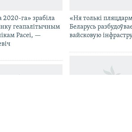
 2020-га» зрабіла
«Ня толькі пляцдарм
нку геапалітычным
Беларусь разбудоўва
ікам Расеі, —
вайсковую інфрастр
евіч
«ШокінгКульт» на
кая школа ў
барахолаўцы: Максі
е абвяшчае пяты
Жбанкоў прэзэнтава