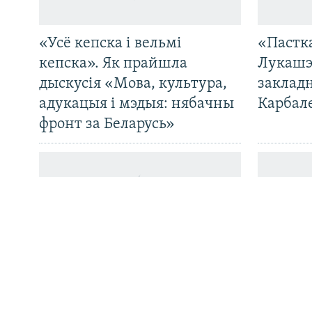
«Усё кепска і вельмі
«Пастка
САЧЫЦЕ ЗА АБНАЎЛЕНЬНЯМІ
кепска». Як прайшла
Лукашэ
дыскусія «Мова, культура,
закладн
адукацыя і мэдыя: нябачны
Карбал
фронт за Беларусь»
Усе сайты РС/РСЭ
Беларусь прадала ў Расею
Беларус
рэкордную колькасьць
Варшав