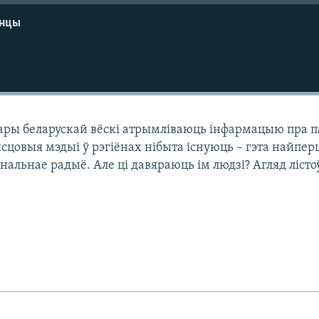
енцы
ары беларускай вёскі атрымліваюць інфармацыю пра па
сцовыя мэдыі ў рэгіёнах нібыта існуюць – гэта найпе
янальнае радыё. Але ці давяраюць ім людзі? Агляд лісто