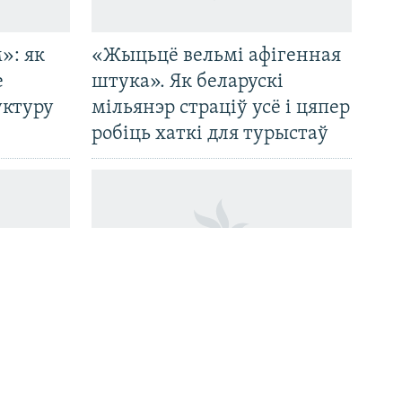
»: як
«Жыцьцё вельмі афігенная
е
штука». Як беларускі
уктуру
мільянэр страціў усё і цяпер
робіць хаткі для турыстаў
Хто забіў Паўла Шарамета?
м
Расказваем, што пра гэта
ў сваю
вядома празь дзесяць гадоў і