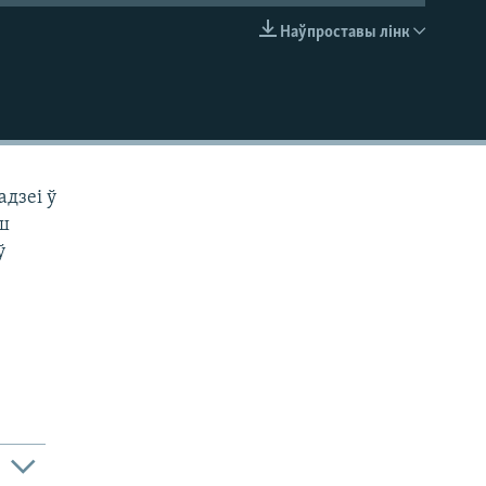
Наўпроставы лінк
EMBED
дзеі ў
рш
ў