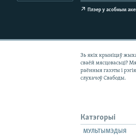
КАЛЯНДАР
НА ХВАЛЯХ СВАБОДЫ
Плэер у асобным ак
Зь якіх крыніцаў жых
сваёй мясцовасьці? Мя
раённыя газэты і рэгі
слухачоў Свабоды.
Катэгорыі
МУЛЬТЫМЭДЫЯ