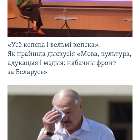
«Усё кепска і вельмі кепска».
Як прайшла дыскусія «Мова, культура,
адукацыя і мэдыя: нябачны фронт
за Беларусь»