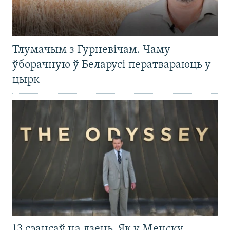
Тлумачым з Гурневічам. Чаму
ўборачную ў Беларусі ператвараюць у
цырк
13 сэансаў на дзень. Як у Менску