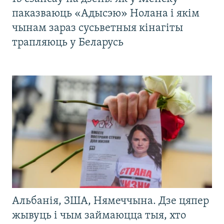
паказваюць «Адысэю» Нолана і якім
чынам зараз сусьветныя кінагіты
трапляюць у Беларусь
Альбанія, ЗША, Нямеччына. Дзе цяпер
жывуць і чым займаюцца тыя, хто