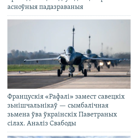
асноўныя падазраваныя
Францускія «Рафалі» замест савецкіх
зьнішчальнікаў — сымбалічная
зьмена ўва ўкраінскіх Паветраных
сілах. Аналіз Свабоды