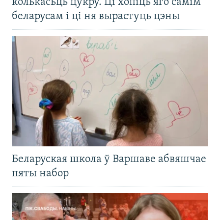
колькасьць цукру. Ці хопіць яго самім
беларусам і ці ня вырастуць цэны
Беларуская школа ў Варшаве абвяшчае
пяты набор