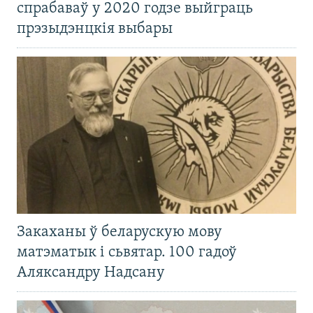
спрабаваў у 2020 годзе выйграць
прэзыдэнцкія выбары
Закаханы ў беларускую мову
матэматык і сьвятар. 100 гадоў
Аляксандру Надсану