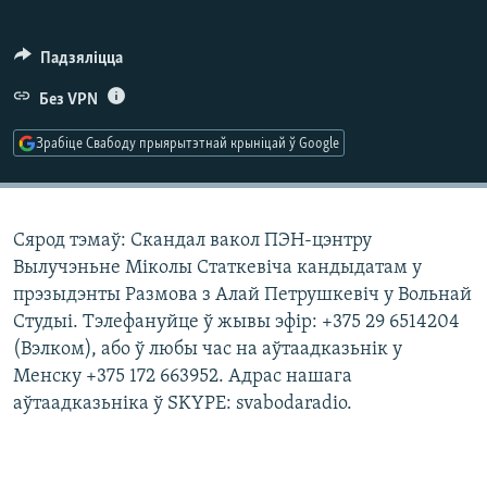
КУЛЬТУРА
МОВА
КАЛЯНДАР
НА ХВАЛЯХ СВАБОДЫ
Падзяліцца
Без VPN
Зрабіце Свабоду прыярытэтнай крыніцай ў Google
Сярод тэмаў: Скандал вакол ПЭН-цэнтру
Вылучэньне Міколы Статкевіча кандыдатам у
прэзыдэнты Размова з Алай Петрушкевіч у Вольнай
Студыі. Тэлефануйце ў жывы эфір: +375 29 6514204
(Вэлком), або ў любы час на аўтаадказьнік у
Менску +375 172 663952. Адрас нашага
аўтаадказьніка ў SKYPE: svabodaradio.