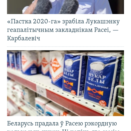
«Пастка 2020-га» зрабіла Лукашэнку
геапалітычным закладнікам Расеі, —
Карбалевіч
Беларусь прадала ў Расею рэкордную