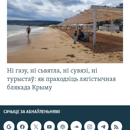
Ні газу, ні сьвятла, ні сувязі, ні
турыстаў: як праходзіць лягістычная
блякада Крыму
САЧЫЦЕ ЗА АБНАЎЛЕНЬНЯМІ