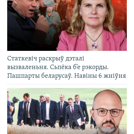
Статкевіч раскрыў дэталі
вызваленьня. Сьпёка б’е рэкорды.
Пашпарты беларусаў. Навіны 6 жніўня