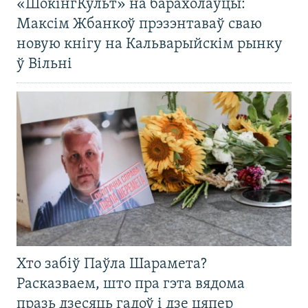
«ШокінгКульт» на барахолаўцы:
Максім Жбанкоў прэзэнтаваў сваю
новую кнігу на Кальварыйскім рынку
ў Вільні
Хто забіў Паўла Шарамета?
Расказваем, што пра гэта вядома
празь дзесяць гадоў і дзе цяпер