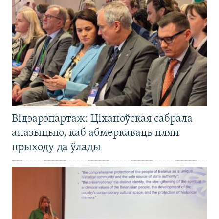
Відэарэпартаж: Ціханоўская сабрала
апазыцыю, каб абмеркаваць плян
прыходу да ўлады