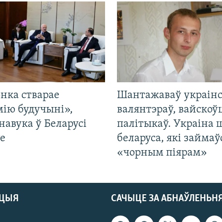
нка стварае
Шантажаваў украінс
мію будучыні»,
валянтэраў, вайскоў
навука ў Беларусі
палітыкаў. Украіна 
е
беларуса, які займаў
«чорным піярам»
АЦЫЯ
САЧЫЦЕ ЗА АБНАЎЛЕНЬН