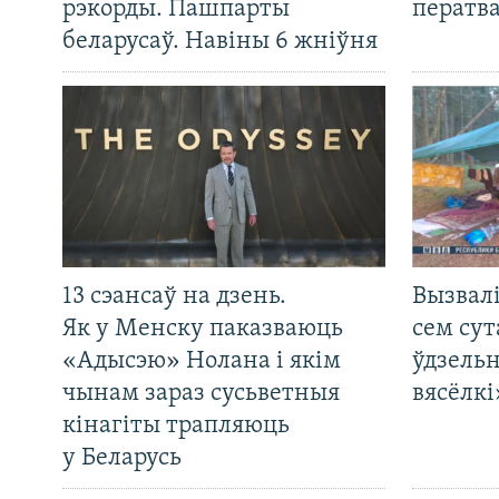
рэкорды. Пашпарты
ператв
беларусаў. Навіны 6 жніўня
13 сэансаў на дзень.
Вызвалі
Як у Менску паказваюць
сем сут
«Адысэю» Нолана і якім
ўдзельн
чынам зараз сусьветныя
вясёлкі
кінагіты трапляюць
у Беларусь