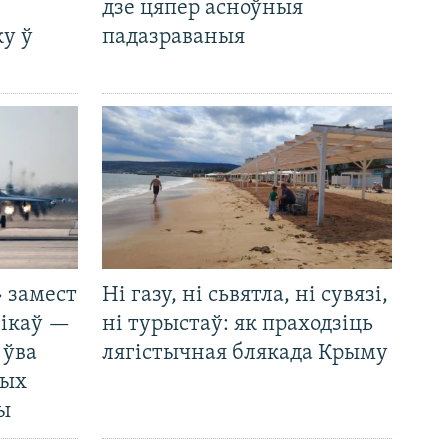
дзе цяпер асноўныя
у ў
падазраваныя
 замест
Ні газу, ні сьвятла, ні сувязі,
нікаў —
ні турыстаў: як праходзіць
 ўва
лягістычная блякада Крыму
ных
ды