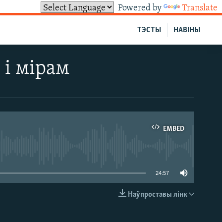
Powered by
Translate
ТЭСТЫ
НАВІНЫ
 і мірам
EMBED
able
24:57
Наўпроставы лінк
EMBED