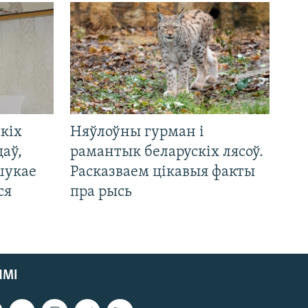
кіх
Няўлоўны гурман і
цаў,
рамантык беларускіх лясоў.
шукае
Расказваем цікавыя факты
ся
пра рысь
ЯМІ