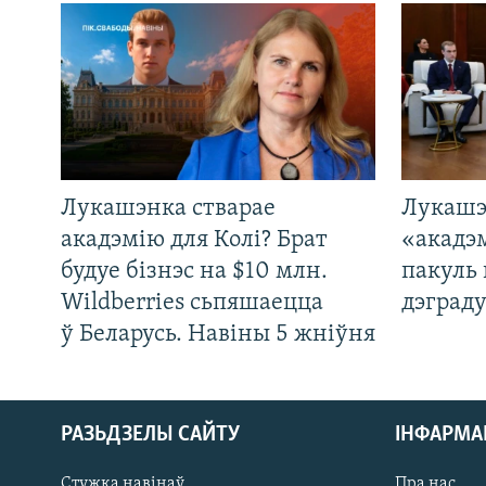
Лукашэнка стварае
Лукашэ
акадэмію для Колі? Брат
«акадэ
будуе бізнэс на $10 млн.
пакуль 
Wildberries сьпяшаецца
дэграду
ў Беларусь. Навіны 5 жніўня
РАЗЬДЗЕЛЫ САЙТУ
ІНФАРМ
Стужка навінаў
Пра нас