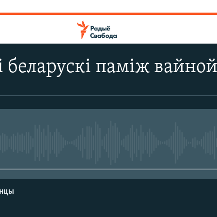
і беларускі паміж вайной
No media source currently avail
енцы