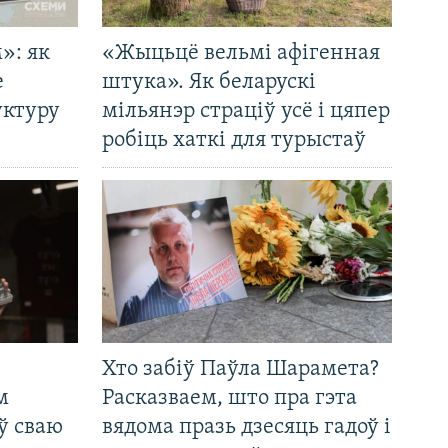
»: як
«Жыцьцё вельмі афігенная
е
штука». Як беларускі
уктуру
мільянэр страціў усё і цяпер
робіць хаткі для турыстаў
Хто забіў Паўла Шарамета?
м
Расказваем, што пра гэта
ў сваю
вядома празь дзесяць гадоў і