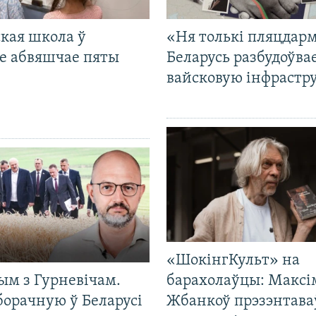
кая школа ў
«Ня толькі пляцдарм
е абвяшчае пяты
Беларусь разбудоўва
вайсковую інфрастр
«ШокінгКульт» на
ым з Гурневічам.
барахолаўцы: Максі
борачную ў Беларусі
Жбанкоў прэзэнтава