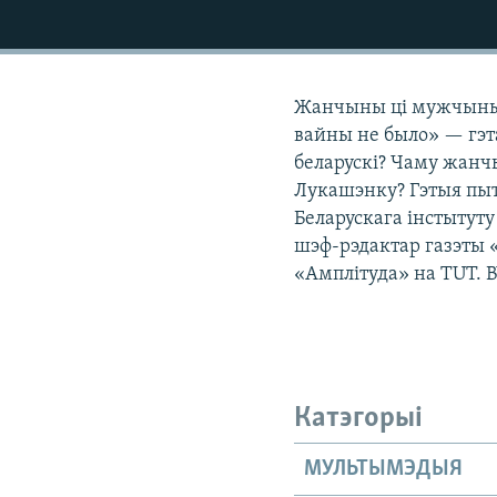
КАЛЯНДАР
НА ХВАЛЯХ СВАБОДЫ
Жанчыны ці мужчыны 
вайны не было» — гэта
беларускі? Чаму жанч
Лукашэнку? Гэтыя пыт
Беларускага інстытут
шэф-рэдактар газэты 
«Амплітуда» на TUT. 
Катэгорыі
МУЛЬТЫМЭДЫЯ