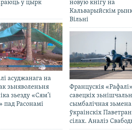
араюць у цырк
новую кнігу на
Кальварыйскім рынк
Вільні
лі асуджанага на
ак зьняволеньня
Францускія «Рафалі»
іка зьезду «Сям’і
савецкіх зьнішчаль
» пад Расонамі
сымбалічная зьмена
ўкраінскіх Паветра
сілах. Аналіз Свабо