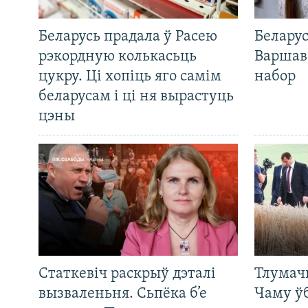
Беларусь прадала ў Расею
Беларус
рэкордную колькасьць
Варшав
цукру. Ці хопіць яго самім
набор
беларусам і ці ня вырастуць
цэны
Статкевіч раскрыў дэталі
Тлумач
вызваленьня. Сьпёка б’е
Чаму ў