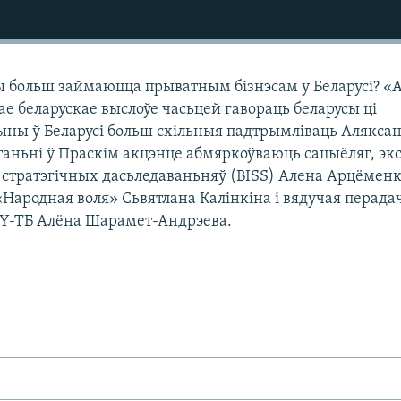
больш займаюцца прыватным бізнэсам у Беларусі? «
е беларускае выслоўе часьцей гавораць беларусы ці
ыны ў Беларусі больш схільныя падтрымліваць Алякса
аньні ў Праскім акцэнце абмяркоўваюць сацыёляг, эк
у стратэгічных дасьледаваньняў (BISS) Алена Арцёменк
«Народная воля» Сьвятлана Калінкіна і вядучая перада
BY-TБ Алёна Шарамет-Андрэева.