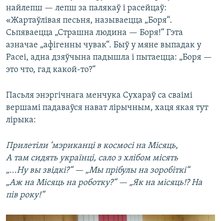
найлепш — лепш за палякаў і расейцаў:
«Жартаўлівая песьня, называецца „Боря“.
Сьпяваецца „Страшна людина — Боря!“ Гэта
азначае „афігенны чувак“. Быў у мяне выпадак у
Расеі, адна дзяўчына падышла і пытаецца: „Боря —
это что, гад какой-то?“
Пасьля энэргічнага менчука Сухараў са сваімі
вершамі падаваўся нават лірычным, хаця якая тут
лірыка:
Прилетіли ‘мэриканці в космосі на Місяць,
А там сидять українці, сало з хлібом місять
„...Ну вы звідкі?“ — „Мы прібулы на зоробіткі“
„Аж на Місяць на роботку?“ — „Як на місяць!? На
пів року!“