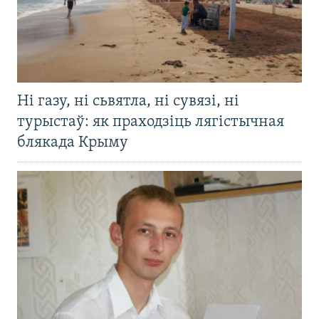
Ні газу, ні сьвятла, ні сувязі, ні
турыстаў: як праходзіць лягістычная
блякада Крыму