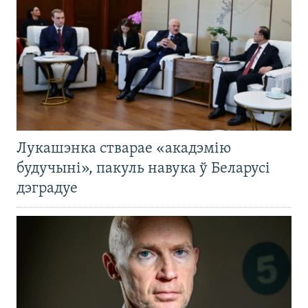
Лукашэнка стварае «акадэмію
будучыні», пакуль навука ў Беларусі
дэградуе