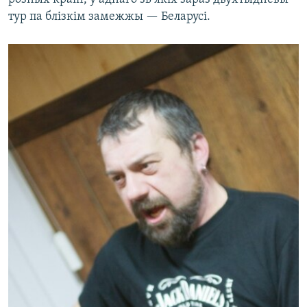
тур па блізкім замежжы — Беларусі.