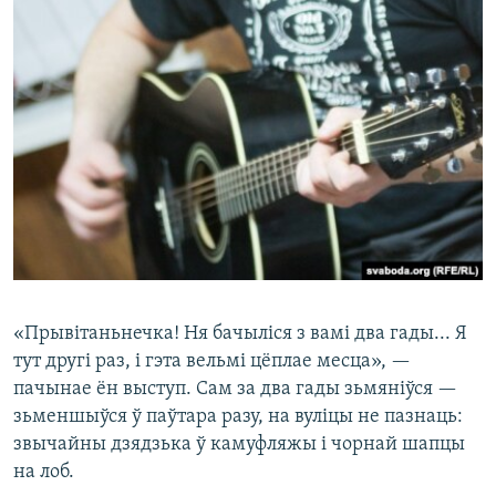
«Прывітаньнечка! Ня бачыліся з вамі два гады... Я
тут другі раз, і гэта вельмі цёплае месца», —
пачынае ён выступ. Сам за два гады зьмяніўся —
зьменшыўся ў паўтара разу, на вуліцы не пазнаць:
звычайны дзядзька ў камуфляжы і чорнай шапцы
на лоб.