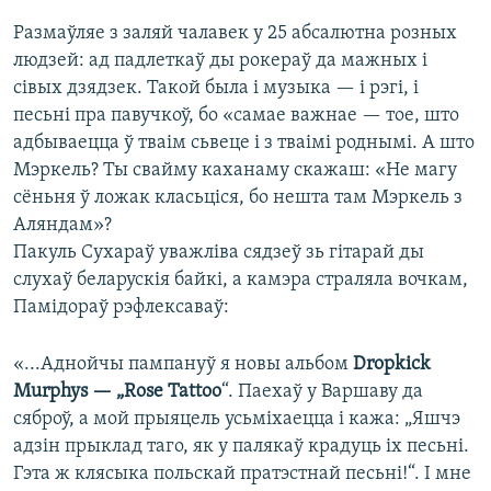
Размаўляе з заляй чалавек у 25 абсалютна розных
людзей: ад падлеткаў ды рокераў да мажных і
сівых дзядзек. Такой была і музыка — і рэгі, і
песьні пра павучкоў, бо «самае важнае — тое, што
адбываецца ў тваім сьвеце і з тваімі роднымі. А што
Мэркель? Ты свайму каханаму скажаш: «Не магу
сёньня ў ложак класьціся, бо нешта там Мэркель з
Аляндам»?
Пакуль Сухараў уважліва сядзеў зь гітарай ды
слухаў беларускія байкі, а камэра страляла вочкам,
Памідораў рэфлексаваў:
«...Аднойчы пампануў я новы альбом
Dropkick
Murphys — „Rose Tattoo
“. Паехаў у Варшаву да
сяброў, а мой прыяцель усьміхаецца і кажа: „Яшчэ
адзін прыклад таго, як у палякаў крадуць іх песьні.
Гэта ж клясыка польскай пратэстнай песьні!“. І мне