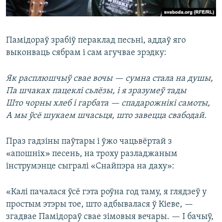
Памідораў зрабіў пераклад песьні, аддаў яго
выконваць сябрам і сам агучвае зрэдку:
Як расплюшчыў свае вочы — сумна стала на душы,
Па шчаках пацеклі сьлёзы, і я зразумеў тады
Што чорны хлеб і гарбата — спадарожнікі самоты,
А мы ўсё шукаем шчасьця, што завецца свабодай.
Праз гадзіны паўтары і ўжо чацьвёртай з
«апошніх» песень, на троху разладжаным
інструмэнце сыгралі «Снайпэра на даху»:
«Калі пачалася ўсё гэта роўна год таму, я глядзеў у
простым этэры тое, што адбывалася ў Кіеве, —
згадвае Памідораў свае зімовыя вечары. — І бачыў,