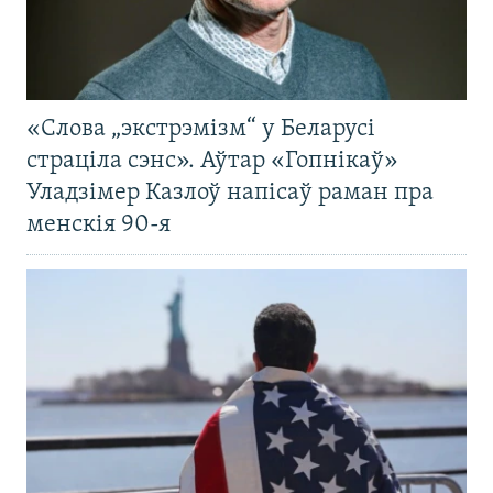
«Слова „экстрэмізм“ у Беларусі
страціла сэнс». Аўтар «Гопнікаў»
Уладзімер Казлоў напісаў раман пра
менскія 90-я