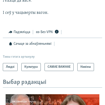
і ехаць да вас».
І сеў у чацьверты вагон.
Падзяліцца
Без VPN
Сачыце за абнаўленьнямі
Тэмы гэтага артыкулу
Людзі
Культура
САМАЕ ВАЖНАЕ
Навіны
Выбар рэдакцыі