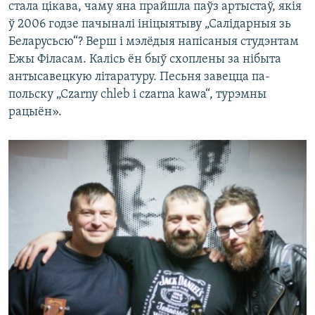
стала цікава, чаму яна прайшла паўз артыстаў, якія
ў 2006 годзе пачыналі ініцыятыву „Салідарныя зь
Беларусьсю“? Верш і мэлёдыя напісаныя студэнтам
Ежы Філасам. Калісь ён быў схоплены за нібыта
антысавецкую літаратуру. Песьня завецца па-
польску „Сzarny chleb i czarna kawa“, турэмны
рацыён».