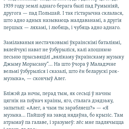
1939 году землі аднаго берага былі пад Румыніяй,
другога — пад Польшай. І так гістарычна склалася,
што адно адных называюць малдаванамі, а другія
першых — ляхамі, і любяць, і чубяць адно аднаго.
Замілаваныя местачковымі ўкраінскімі баталіямі,
вялейчукі нават не ўзбурыліся, калі апошнюю
песьню прысьвяцілі „вялікаму ўкраінскаму музыку
Джыму Морысану“... На што ўчора ў Маладэчне
вельмі ўзбурыліся і сказалі, што ён беларускі рок-
музыка», — скончыў Алег.
Бліжэй да ночы, перад тым, як сесьці ў начны
цягнік на поўнач краіны, яго, сталага дзядзьку,
запыталі: «Алег, а чым ты зарабляеш?» — «Я
музыка... Пайшоў на завод нядаўна, бо крызіс. Там
атрымаў па галаве, і зразумеў: лёс мне падлячыцца