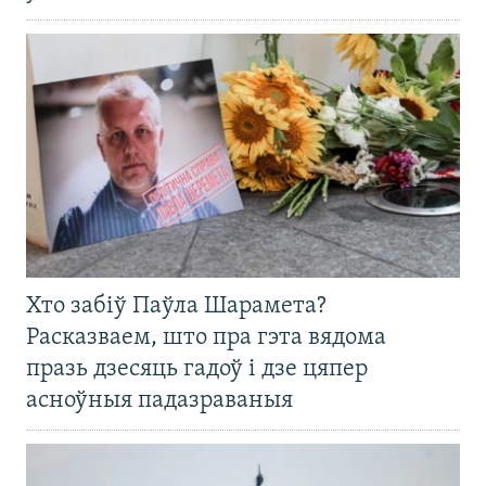
Хто забіў Паўла Шарамета?
Расказваем, што пра гэта вядома
празь дзесяць гадоў і дзе цяпер
асноўныя падазраваныя