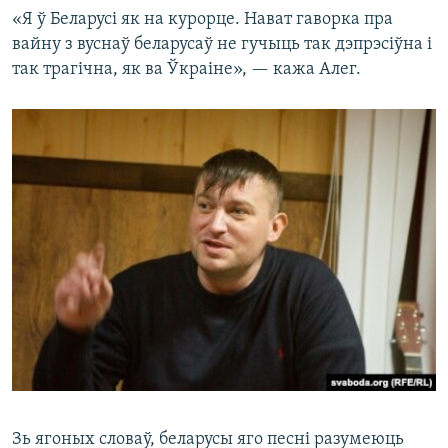
«Я ў Беларусі як на курорце. Нават гаворка пра
вайну з вуснаў беларусаў не гучыць так дэпрэсіўна і
так трагічна, як ва Ўкраіне», — кажа Алег.
Зь ягоных словаў, беларусы яго песні разумеюць