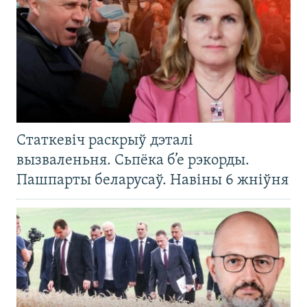
Статкевіч раскрыў дэталі
вызваленьня. Сьпёка б’е рэкорды.
Пашпарты беларусаў. Навіны 6 жніўня