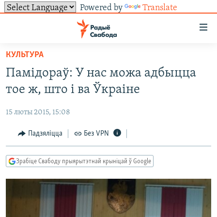
Powered by
Translate
Лінкі
ўнівэрсальнага
доступу
КУЛЬТУРА
НАВІНЫ
Перайсьці
Памідораў: У нас можа адбыцца
да
ТОЛЬКІ НА СВАБОДЗЕ
УСЕ НАВІНЫ
тое ж, што і ва Ўкраіне
галоўнага
СУВЯЗЬ
ВІДЭА І ФОТА
ТЭСТЫ
зьместу
15 люты 2015, 15:08
Перайсьці
ПАДПІСАЦЦА
ЛЮДЗІ
БЛОГІ
АБЫСЬЦІ БЛЯКАВАНЬНЕ
да
Падзяліцца
Без VPN
ПАЛІТЫКА
ГІСТОРЫЯ НА СВАБОДЗЕ
ПАДЗЯЛІЦЦА ІНФАРМАЦЫЯЙ
RSS
галоўнай
САЧЫЦЕ ЗА АБНАЎЛЕНЬНЯМІ
навігацыі
ЭКАНОМІКА
ПАДКАСТЫ
ПАДКАСТЫ
Зрабіце Свабоду прыярытэтнай крыніцай ў Google
Перайсьці
ВАЙНА
КНІГІ
FACEBOOK
да
БЕЛАРУСЫ НА ВАЙНЕ
АЎДЫЁКНІГІ
TWITTER
пошуку
ПАЛІТВЯЗЬНІ
PREMIUM
Усе сайты РС/РСЭ