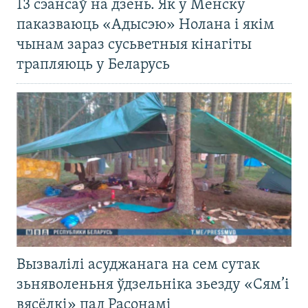
13 сэансаў на дзень. Як у Менску
паказваюць «Адысэю» Нолана і якім
чынам зараз сусьветныя кінагіты
трапляюць у Беларусь
Вызвалілі асуджанага на сем сутак
зьняволеньня ўдзельніка зьезду «Сям’і
вясёлкі» пад Расонамі