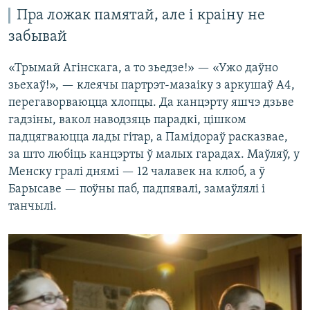
Пра ложак памятай, але і краіну не
забывай
«Трымай Агінскага, а то зьедзе!» — «Ужо даўно
зьехаў!», — клеячы партрэт-мазаіку з аркушаў А4,
перегаворваюцца хлопцы. Да канцэрту яшчэ дзьве
гадзіны, вакол наводзяць парадкі, цішком
падцягваюцца лады гітар, а Памідораў расказвае,
за што любіць канцэрты ў малых гарадах. Маўляў, у
Менску гралі днямі — 12 чалавек на клюб, а ў
Барысаве — поўны паб, падпявалі, замаўлялі і
танчылі.