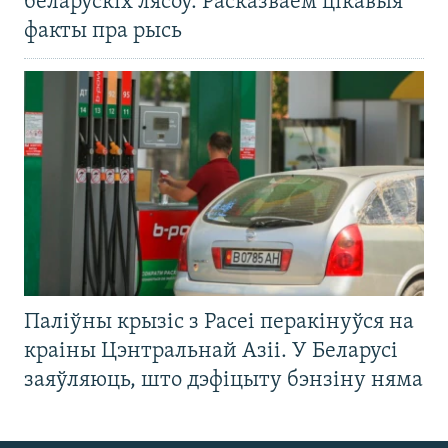
беларускіх лясоў. Расказваем цікавыя
факты пра рысь
Паліўны крызіс з Расеі перакінуўся на
краіны Цэнтральнай Азіі. У Беларусі
заяўляюць, што дэфіцыту бэнзіну няма