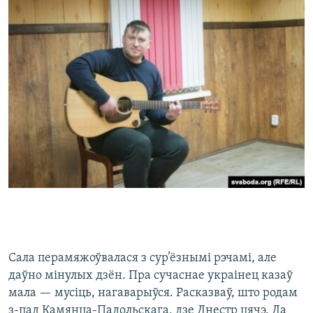
Сала перамяжоўвалася з сур’ёзнымі рэчамі, але
даўно мінулых дзён. Пра сучаснае украінец казаў
мала — мусіць, нагаварыўся. Расказваў, што родам
з-пад Камянца-Падольскага, дзе Днестр цячэ. Да