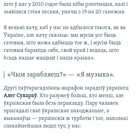
што ў нас у 2010 годзе была нібы рэпэтыцыя, калі і
зьявілася гэтая песьня, уначы з 19 на 20 сьнежня.
Я вельмі хачу, каб у нас не адбылося такога, як ва
Ўкраіне, але хачу сказаць: мы мусім усе быць
гатовыя, што можа адбыцца тое ж, і мусім быць
гатовыя бараніць сябе, свой край і ведаць, што
ёсьць нашае жыцьцё і наша краіна».
«Чым зарабляеш?» — «Я музыка».
Другі паўтарагадзінны марафон зарадзіў украінец
Алег Сухараў
. Хто разумеў больш, хто менш, але
ўкраінская была безь перакладу. Пару чалавек
прыгадалі сваё ўкраінскае паходжаньне, а
выканаўца — украінскія ж турботы і тое, наколькі
спакайнейшыя людзі тут, у нас: