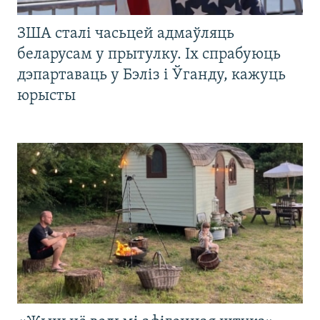
ЗША сталі часьцей адмаўляць
беларусам у прытулку. Іх спрабуюць
дэпартаваць у Бэліз і Ўганду, кажуць
юрысты