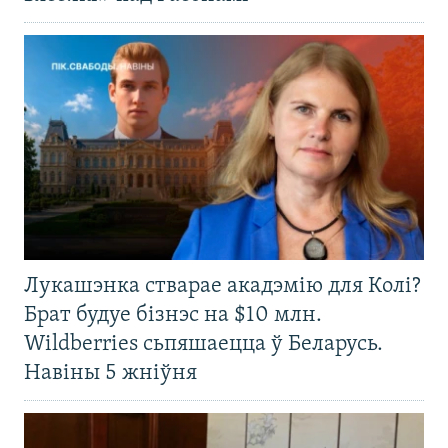
Лукашэнка стварае акадэмію для Колі?
Брат будуе бізнэс на $10 млн.
Wildberries сьпяшаецца ў Беларусь.
Навіны 5 жніўня