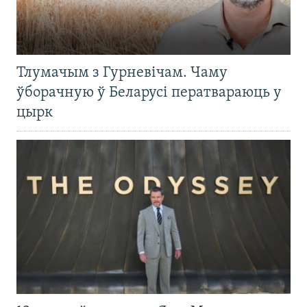
Тлумачым з Гурневічам. Чаму
ўборачную ў Беларусі ператвараюць у
цырк