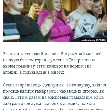
Зладжаны суполкай мясцовай музычнай моладзі,
на якую багаты горад, сумесна з Таварыствам
аховы помнікаў, гэты канцэрт ня першы і не
апошні, а толькі адзін з многіх.
Сюды запрашаюць "душэўных" выканаўцаў, якія ня
просяць вялікіх ганарараў, і чакаюць іх штораз, як
сваіх. Гэтым разам на мясцовым грамадзкім офісе
зайгралі двое дужа падобных людзей, толькі з
розных краін, у аднаго зь якіх зараз двухтыднёвы