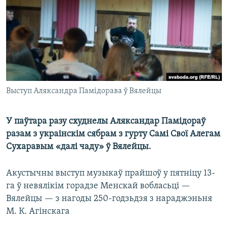
КУЛЬТУРА
МОВА
КАЛЯНДАР
НА ХВАЛЯХ СВАБОДЫ
Выступ Аляксандра Памідорава ў Вялейцы
У паўтара разу схуднелы Аляксандар Памідораў
разам з украінскім сябрам з гурту Самі Свої Алегам
Сухаравым «далі чаду» ў Вялейцы.
Акустычны выступ музыкаў прайшоў у пятніцу 13-
га ў невялікім горадзе Менскай вобласьці —
Вялейцы — з нагоды 250-годзьдзя з нараджэньня
М. К. Агінскага