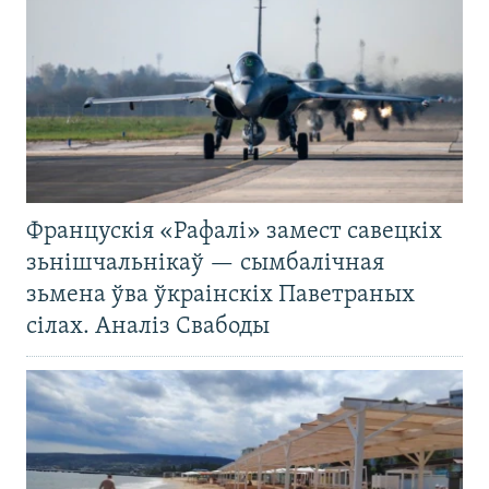
Францускія «Рафалі» замест савецкіх
зьнішчальнікаў — сымбалічная
зьмена ўва ўкраінскіх Паветраных
сілах. Аналіз Свабоды