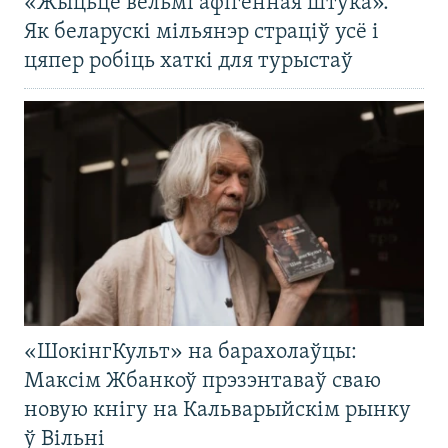
«Жыцьцё вельмі афігенная штука».
Як беларускі мільянэр страціў усё і
цяпер робіць хаткі для турыстаў
«ШокінгКульт» на барахолаўцы:
Максім Жбанкоў прэзэнтаваў сваю
новую кнігу на Кальварыйскім рынку
ў Вільні