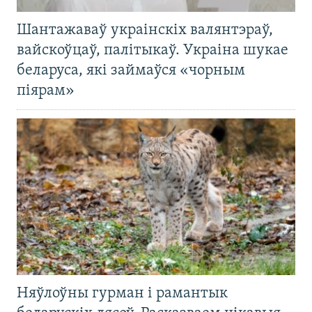
Шантажаваў украінскіх валянтэраў,
вайскоўцаў, палітыкаў. Украіна шукае
беларуса, які займаўся «чорным
піярам»
Няўлоўны гурман і рамантык