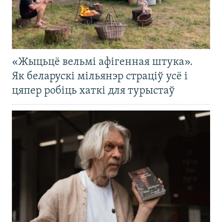
«Жыцьцё вельмі афігенная штука».
Як беларускі мільянэр страціў усё і
цяпер робіць хаткі для турыстаў