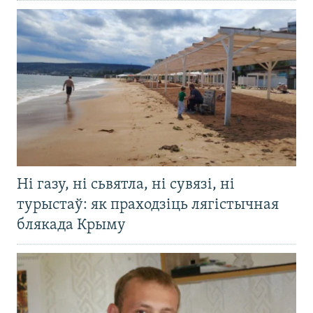
Ні газу, ні сьвятла, ні сувязі, ні
турыстаў: як праходзіць лягістычная
блякада Крыму