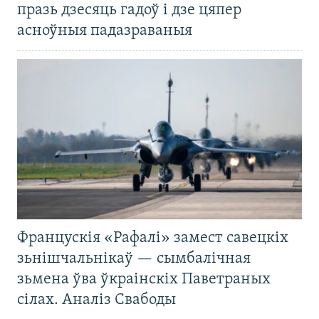
празь дзесяць гадоў і дзе цяпер
асноўныя падазраваныя
Францускія «Рафалі» замест савецкіх
зьнішчальнікаў — сымбалічная
зьмена ўва ўкраінскіх Паветраных
сілах. Аналіз Свабоды