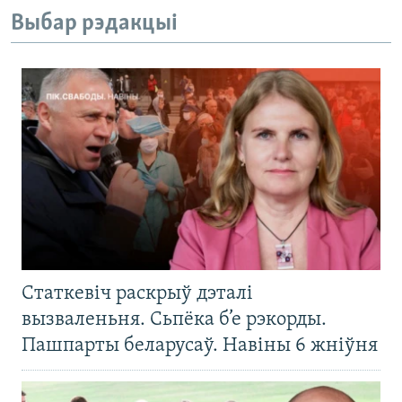
Выбар рэдакцыі
Статкевіч раскрыў дэталі
вызваленьня. Сьпёка б’е рэкорды.
Пашпарты беларусаў. Навіны 6 жніўня