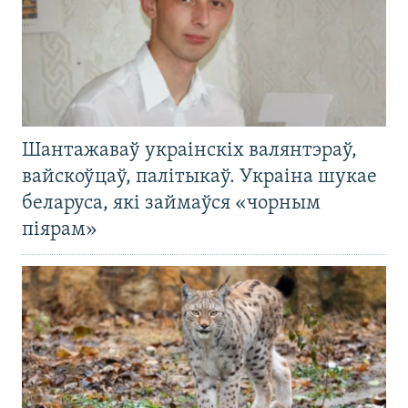
Шантажаваў украінскіх валянтэраў,
вайскоўцаў, палітыкаў. Украіна шукае
беларуса, які займаўся «чорным
піярам»