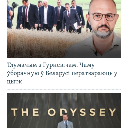
Тлумачым з Гурневічам. Чаму
ўборачную ў Беларусі ператвараюць у
цырк