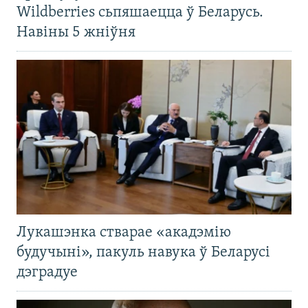
Wildberries сьпяшаецца ў Беларусь.
Навіны 5 жніўня
Лукашэнка стварае «акадэмію
будучыні», пакуль навука ў Беларусі
дэградуе