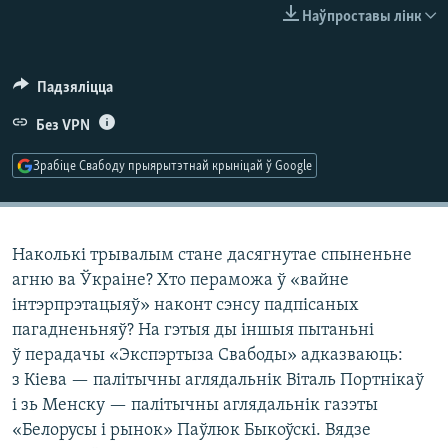
КУЛЬТУРА
МОВА
Наўпроставы лінк
КАЛЯНДАР
НА ХВАЛЯХ СВАБОДЫ
Падзяліцца
Без VPN
Зрабіце Свабоду прыярытэтнай крыніцай ў Google
Наколькі трывалым стане дасягнутае спыненьне
агню ва Ўкраіне? Хто пераможа ў «вайне
інтэрпрэтацыяў» наконт сэнсу падпісаных
пагадненьняў? На гэтыя ды іншыя пытаньні
ў перадачы «Экспэртыза Свабоды» адказваюць:
з Кіева — палітычны аглядальнік Віталь Портнікаў
і зь Менску — палітычны аглядальнік газэты
«Белорусы і рынок» Паўлюк Быкоўскі. Вядзе