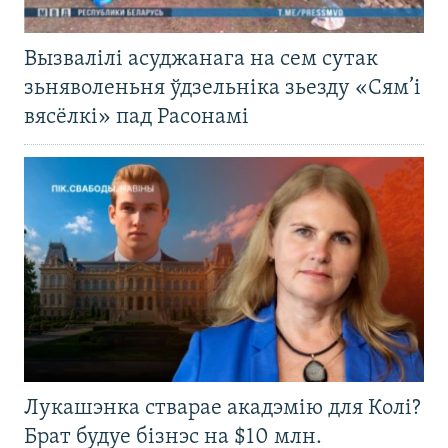
Вызвалілі асуджанага на сем сутак
зьняволеньня ўдзельніка зьезду «Сям’і
вясёлкі» пад Расонамі
Лукашэнка стварае акадэмію для Колі?
Брат будуе бізнэс на $10 млн.