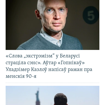
«Слова „экстрэмізм“ у Беларусі
страціла сэнс». Аўтар «Гопнікаў»
Уладзімер Казлоў напісаў раман пра
менскія 90-я