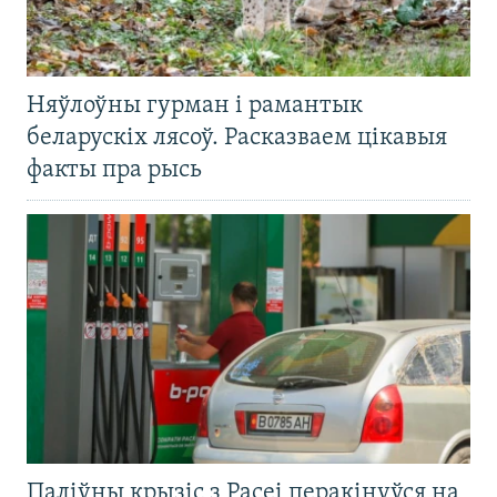
Няўлоўны гурман і рамантык
беларускіх лясоў. Расказваем цікавыя
факты пра рысь
Паліўны крызіс з Расеі перакінуўся на