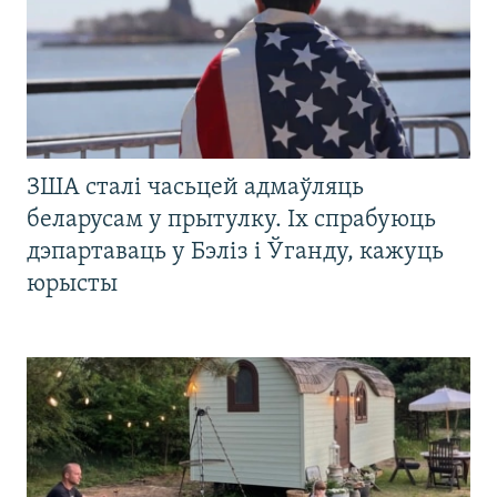
ЗША сталі часьцей адмаўляць
беларусам у прытулку. Іх спрабуюць
дэпартаваць у Бэліз і Ўганду, кажуць
юрысты