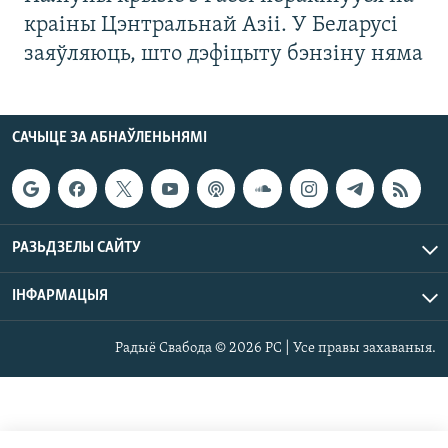
краіны Цэнтральнай Азіі. У Беларусі
заяўляюць, што дэфіцыту бэнзіну няма
САЧЫЦЕ ЗА АБНАЎЛЕНЬНЯМІ
РАЗЬДЗЕЛЫ САЙТУ
ІНФАРМАЦЫЯ
Радыё Свабода © 2026 РС | Усе правы захаваныя.