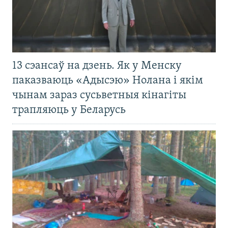
13 сэансаў на дзень. Як у Менску
паказваюць «Адысэю» Нолана і якім
чынам зараз сусьветныя кінагіты
трапляюць у Беларусь