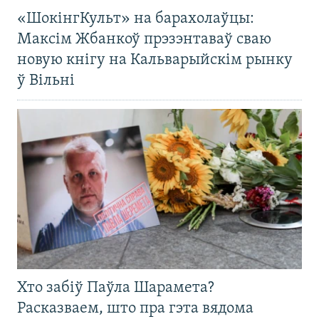
«ШокінгКульт» на барахолаўцы:
Максім Жбанкоў прэзэнтаваў сваю
новую кнігу на Кальварыйскім рынку
ў Вільні
Хто забіў Паўла Шарамета?
Расказваем, што пра гэта вядома