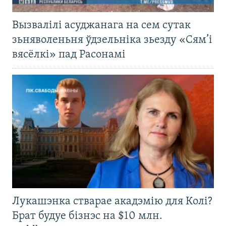
Вызвалілі асуджанага на сем сутак
зьняволеньня ўдзельніка зьезду «Сям’і
вясёлкі» пад Расонамі
Лукашэнка стварае акадэмію для Колі?
Брат будуе бізнэс на $10 млн.