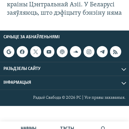
краіны Цэнтральнай Азіі. У Беларусі
заяўляюць, што дэфіцыту бэнзіну няма
САЧЫЦЕ ЗА АБНАЎЛЕНЬНЯМІ
РАЗЬДЗЕЛЫ САЙТУ
ІНФАРМАЦЫЯ
Радыё Свабода © 2026 РС | Усе правы захаваныя.
НАВІНЫ
ТЭСТЫ