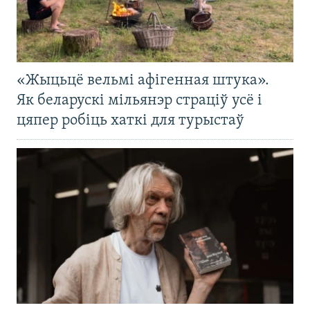
«Жыцьцё вельмі афігенная штука».
Як беларускі мільянэр страціў усё і
цяпер робіць хаткі для турыстаў