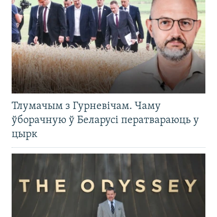
Тлумачым з Гурневічам. Чаму
ўборачную ў Беларусі ператвараюць у
цырк