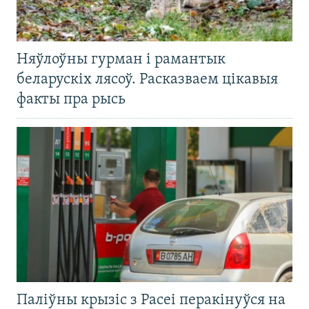
Няўлоўны гурман і рамантык
беларускіх лясоў. Расказваем цікавыя
факты пра рысь
Паліўны крызіс з Расеі перакінуўся на