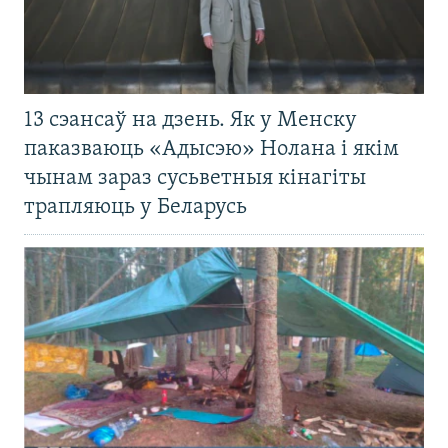
13 сэансаў на дзень. Як у Менску
паказваюць «Адысэю» Нолана і якім
чынам зараз сусьветныя кінагіты
трапляюць у Беларусь