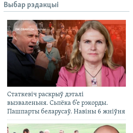
Выбар рэдакцыі
Статкевіч раскрыў дэталі
вызваленьня. Сьпёка б’е рэкорды.
Пашпарты беларусаў. Навіны 6 жніўня