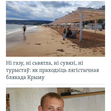
Ні газу, ні сьвятла, ні сувязі, ні
турыстаў: як праходзіць лягістычная
блякада Крыму