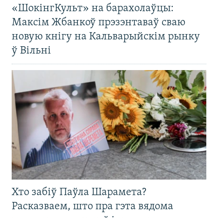
«ШокінгКульт» на барахолаўцы:
Максім Жбанкоў прэзэнтаваў сваю
новую кнігу на Кальварыйскім рынку
ў Вільні
Хто забіў Паўла Шарамета?
Расказваем, што пра гэта вядома