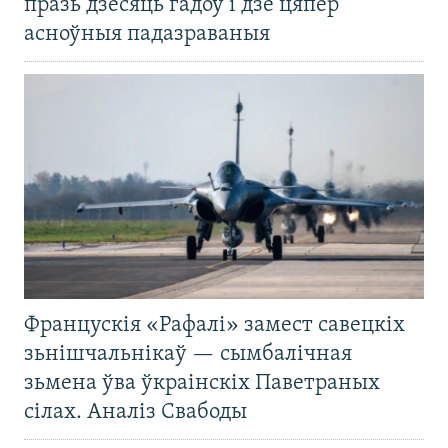
празь дзесяць гадоў і дзе цяпер
асноўныя падазраваныя
Францускія «Рафалі» замест савецкіх
зьнішчальнікаў — сымбалічная
зьмена ўва ўкраінскіх Паветраных
сілах. Аналіз Свабоды