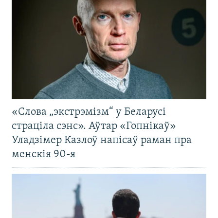
«Слова „экстрэмізм“ у Беларусі
страціла сэнс». Аўтар «Гопнікаў»
Уладзімер Казлоў напісаў раман пра
менскія 90-я