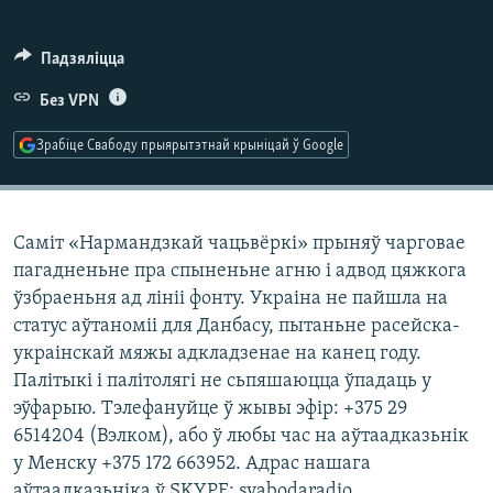
КУЛЬТУРА
МОВА
КАЛЯНДАР
НА ХВАЛЯХ СВАБОДЫ
Падзяліцца
Без VPN
Зрабіце Свабоду прыярытэтнай крыніцай ў Google
Саміт «Нармандзкай чацьвёркі» прыняў чарговае
пагадненьне пра спыненьне агню і адвод цяжкога
ўзбраеньня ад лініі фонту. Украіна не пайшла на
статус аўтаноміі для Данбасу, пытаньне расейска-
украінскай мяжы адкладзенае на канец году.
Палітыкі і палітолягі не сьпяшаюцца ўпадаць у
эўфарыю. Тэлефануйце ў жывы эфір: +375 29
6514204 (Вэлком), або ў любы час на аўтаадказьнік
у Менску +375 172 663952. Адрас нашага
аўтаадказьніка ў SKYPE: svabodaradio.