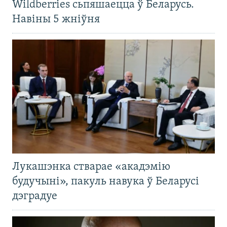
Wildberries сьпяшаецца ў Беларусь.
Навіны 5 жніўня
Лукашэнка стварае «акадэмію
будучыні», пакуль навука ў Беларусі
дэградуе