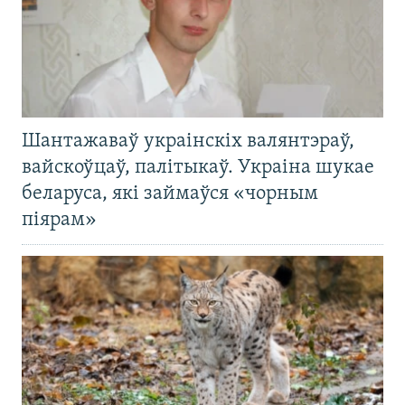
Шантажаваў украінскіх валянтэраў,
вайскоўцаў, палітыкаў. Украіна шукае
беларуса, які займаўся «чорным
піярам»