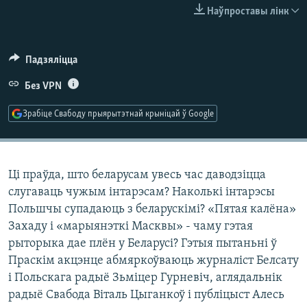
КУЛЬТУРА
МОВА
Наўпроставы лінк
КАЛЯНДАР
НА ХВАЛЯХ СВАБОДЫ
Падзяліцца
Без VPN
Зрабіце Свабоду прыярытэтнай крыніцай ў Google
Ці праўда, што беларусам увесь час даводзіцца
слугаваць чужым інтарэсам? Наколькі інтарэсы
Польшчы супадаюць з беларускімі? «Пятая калёна»
Захаду і «марыянэткі Масквы» - чаму гэтая
рыторыка дае плён у Беларусі? Гэтыя пытаньні ў
Праскім акцэнце абмяркоўваюць журналіст Белсату
і Польскага радыё Зьміцер Гурневіч, аглядальнік
радыё Свабода Віталь Цыганкоў і публіцыст Алесь