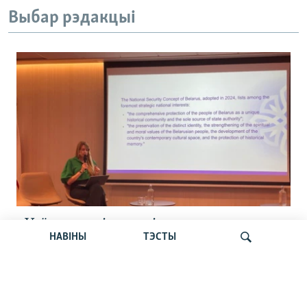
Выбар рэдакцыі
«Усё кепска і вельмі кепска».
НАВІНЫ
ТЭСТЫ
Як прайшла дыскусія «Мова, культура,
адукацыя і мэдыя: нябачны фронт
за Беларусь»