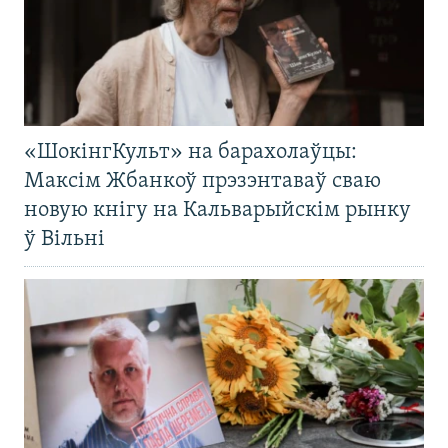
«ШокінгКульт» на барахолаўцы:
Максім Жбанкоў прэзэнтаваў сваю
новую кнігу на Кальварыйскім рынку
ў Вільні