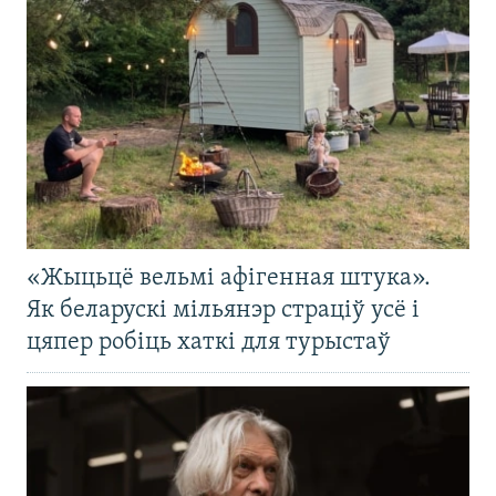
«Жыцьцё вельмі афігенная штука».
Як беларускі мільянэр страціў усё і
цяпер робіць хаткі для турыстаў