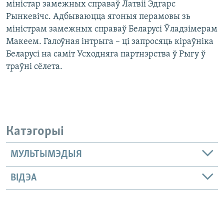
міністар замежных справаў Латвіі Эдгарс
Рынкевічс. Адбываюцца ягоныя перамовы зь
міністрам замежных справаў Беларусі Ўладзімерам
Макеем. Галоўная інтрыга – ці запросяць кіраўніка
Беларусі на саміт Усходняга партнэрства ў Рыгу ў
траўні сёлета.
Катэгорыі
МУЛЬТЫМЭДЫЯ
ВІДЭА