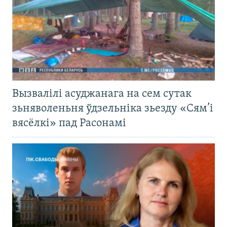
Вызвалілі асуджанага на сем сутак
зьняволеньня ўдзельніка зьезду «Сям’і
вясёлкі» пад Расонамі