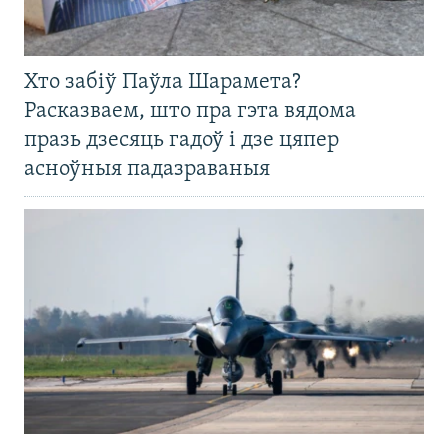
Хто забіў Паўла Шарамета?
Расказваем, што пра гэта вядома
празь дзесяць гадоў і дзе цяпер
асноўныя падазраваныя