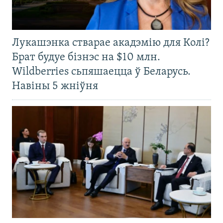
Лукашэнка стварае акадэмію для Колі?
Брат будуе бізнэс на $10 млн.
Wildberries сьпяшаецца ў Беларусь.
Навіны 5 жніўня