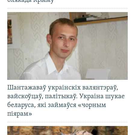
блякада Крыму
Шантажаваў украінскіх валянтэраў,
вайскоўцаў, палітыкаў. Украіна шукае
беларуса, які займаўся «чорным
піярам»