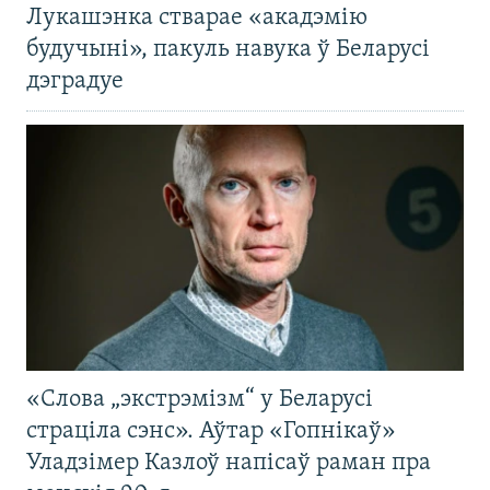
Лукашэнка стварае «акадэмію
будучыні», пакуль навука ў Беларусі
дэградуе
«Слова „экстрэмізм“ у Беларусі
страціла сэнс». Аўтар «Гопнікаў»
Уладзімер Казлоў напісаў раман пра