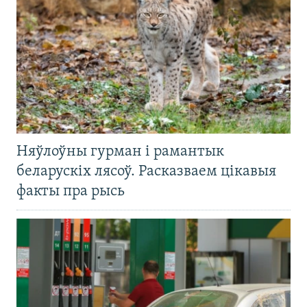
Няўлоўны гурман і рамантык
беларускіх лясоў. Расказваем цікавыя
факты пра рысь