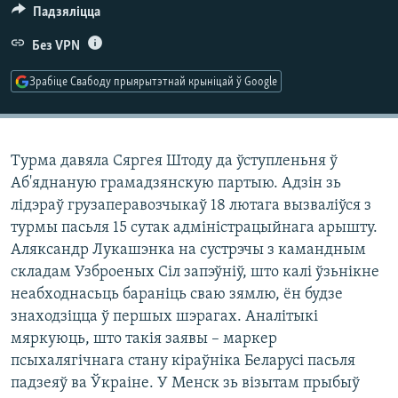
КУЛЬТУРА
МОВА
Падзяліцца
КАЛЯНДАР
НА ХВАЛЯХ СВАБОДЫ
Без VPN
Зрабіце Свабоду прыярытэтнай крыніцай ў Google
Турма давяла Сяргея Штоду да ўступленьня ў
Аб'яднаную грамадзянскую партыю. Адзін зь
лідэраў грузаперавозчыкаў 18 лютага вызваліўся з
турмы пасьля 15 сутак адміністрацыйнага арышту.
Аляксандр Лукашэнка на сустрэчы з камандным
складам Узброеных Сіл запэўніў, што калі ўзьнікне
неабходнасьць бараніць сваю зямлю, ён будзе
знаходзіцца ў першых шэрагах. Аналітыкі
мяркуюць, што такія заявы – маркер
псыхалягічнага стану кіраўніка Беларусі пасьля
падзеяў ва Ўкраіне. У Менск зь візытам прыбыў