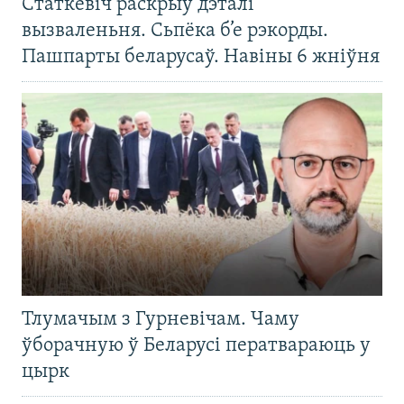
Статкевіч раскрыў дэталі
вызваленьня. Сьпёка б’е рэкорды.
Пашпарты беларусаў. Навіны 6 жніўня
Тлумачым з Гурневічам. Чаму
ўборачную ў Беларусі ператвараюць у
цырк