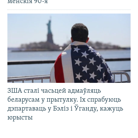
менскія 90-я
ЗША сталі часьцей адмаўляць
беларусам у прытулку. Іх спрабуюць
дэпартаваць у Бэліз і Ўганду, кажуць
юрысты