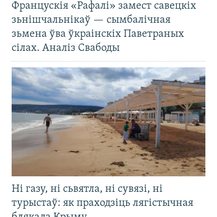
Францускія «Рафалі» замест савецкіх
зьнішчальнікаў — сымбалічная
зьмена ўва ўкраінскіх Паветраных
сілах. Аналіз Свабоды
Ні газу, ні сьвятла, ні сувязі, ні
турыстаў: як праходзіць лягістычная