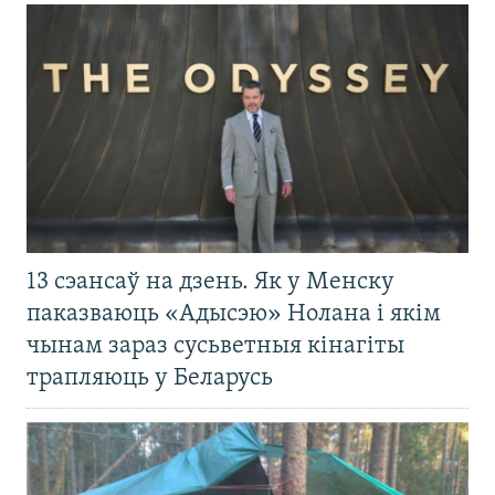
13 сэансаў на дзень. Як у Менску
паказваюць «Адысэю» Нолана і якім
чынам зараз сусьветныя кінагіты
трапляюць у Беларусь