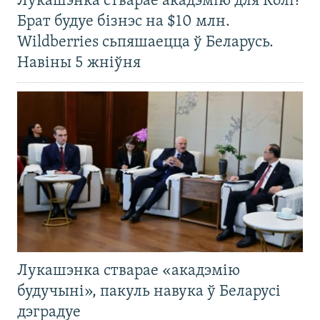
Лукашэнка стварае акадэмію для Колі?
Брат будуе бізнэс на $10 млн.
Wildberries сьпяшаецца ў Беларусь.
Навіны 5 жніўня
Лукашэнка стварае «акадэмію
будучыні», пакуль навука ў Беларусі
дэградуе