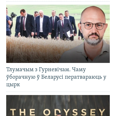
Тлумачым з Гурневічам. Чаму
ўборачную ў Беларусі ператвараюць у
цырк