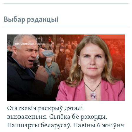
Выбар рэдакцыі
Статкевіч раскрыў дэталі
вызваленьня. Сьпёка б’е рэкорды.
Пашпарты беларусаў. Навіны 6 жніўня