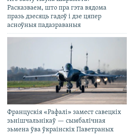
Расказваем, што пра гэта вядома
празь дзесяць гадоў і дзе цяпер
асноўныя падазраваныя
Францускія «Рафалі» замест савецкіх
зьнішчальнікаў — сымбалічная
зьмена ўва ўкраінскіх Паветраных