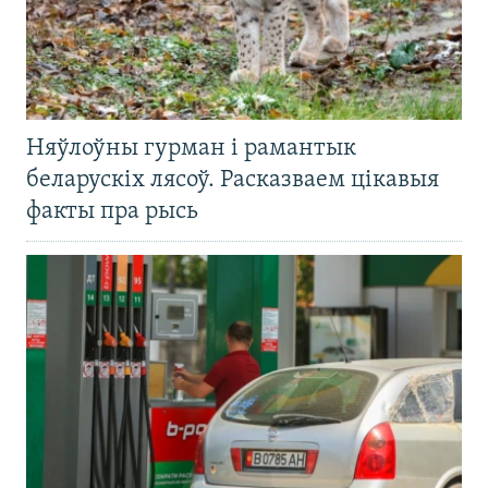
Няўлоўны гурман і рамантык
беларускіх лясоў. Расказваем цікавыя
факты пра рысь