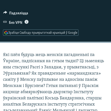
КУЛЬТУРА
МОВА
КАЛЯНДАР
НА ХВАЛЯХ СВАБОДЫ
Падзяліцца
Без VPN
Зрабіце Свабоду прыярытэтнай крыніцай ў Google
Які плён будуць мець менскія пагадненьні па
Ўкраіне, падпісаныя на гэтым тыдні? Ці зьменяць
яны стасункі Расеі з Захадам, у прыватнасьці, з
Эўразьвязам? Як правядзеньне «нармандзкага»
саміту ў Менску паўплывае на адносіны паміж
Менскам і Брусэлем? Гэтыя пытаньні ў Праскім
акцэнце абмяркоўваюць дырэктар Інстытуту
ўкраінскай палітыкі Косьць Бандарэнка, старшы
аналітык Беларускага інстытуту стратэгічных
дасьледаваньняў Дзяніс Мельянцоў і дырэктар