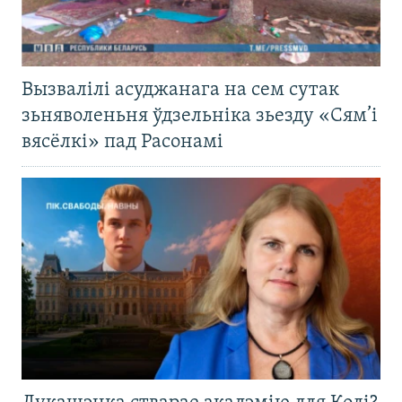
Вызвалілі асуджанага на сем сутак
зьняволеньня ўдзельніка зьезду «Сям’і
вясёлкі» пад Расонамі