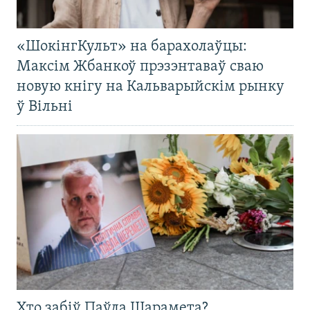
«ШокінгКульт» на барахолаўцы:
Максім Жбанкоў прэзэнтаваў сваю
новую кнігу на Кальварыйскім рынку
ў Вільні
Хто забіў Паўла Шарамета?