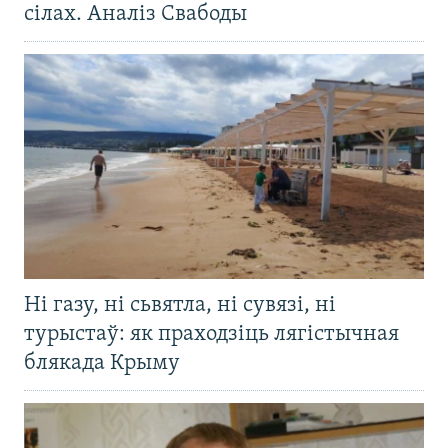
сілах. Аналіз Свабоды
Ні газу, ні сьвятла, ні сувязі, ні
турыстаў: як праходзіць лягістычная
блякада Крыму