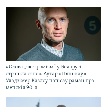
«Слова „экстрэмізм“ у Беларусі
страціла сэнс». Аўтар «Гопнікаў»
Уладзімер Казлоў напісаў раман пра
менскія 90-я