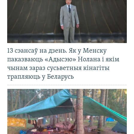
13 сэансаў на дзень. Як у Менску
паказваюць «Адысэю» Нолана і якім
чынам зараз сусьветныя кінагіты
трапляюць у Беларусь