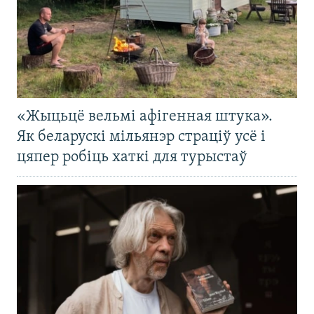
«Жыцьцё вельмі афігенная штука».
Як беларускі мільянэр страціў усё і
цяпер робіць хаткі для турыстаў