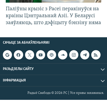
Паліўны крызіс з Расеі перакінуўся на
краіны Цэнтральнай Азіі. У Беларусі
заяўляюць, што дэфіцыту бэнзіну няма
САЧЫЦЕ ЗА АБНАЎЛЕНЬНЯМІ
РАЗЬДЗЕЛЫ САЙТУ
ІНФАРМАЦЫЯ
Радыё Свабода © 2026 РС | Усе правы захаваныя.