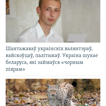
Шантажаваў украінскіх валянтэраў,
вайскоўцаў, палітыкаў. Украіна шукае
беларуса, які займаўся «чорным
піярам»