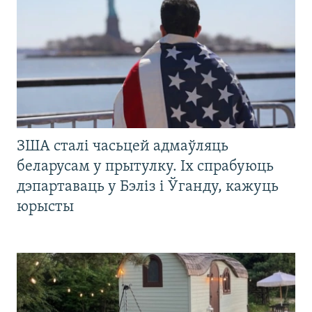
ЗША сталі часьцей адмаўляць
беларусам у прытулку. Іх спрабуюць
дэпартаваць у Бэліз і Ўганду, кажуць
юрысты