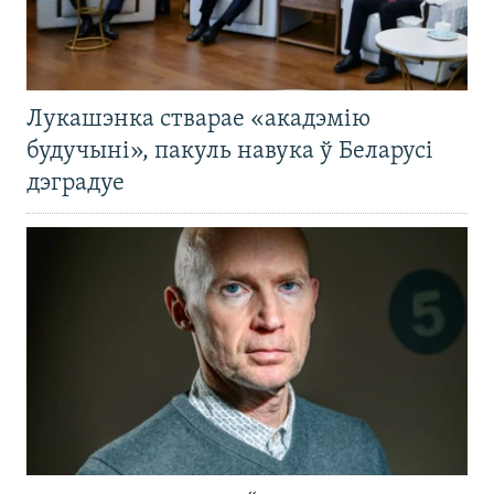
Лукашэнка стварае «акадэмію
будучыні», пакуль навука ў Беларусі
дэградуе