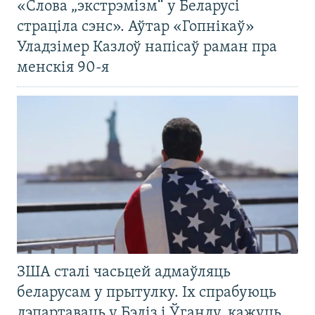
«Слова „экстрэмізм“ у Беларусі
страціла сэнс». Аўтар «Гопнікаў»
Уладзімер Казлоў напісаў раман пра
менскія 90-я
ЗША сталі часьцей адмаўляць
беларусам у прытулку. Іх спрабуюць
дэпартаваць у Бэліз і Ўганду, кажуць