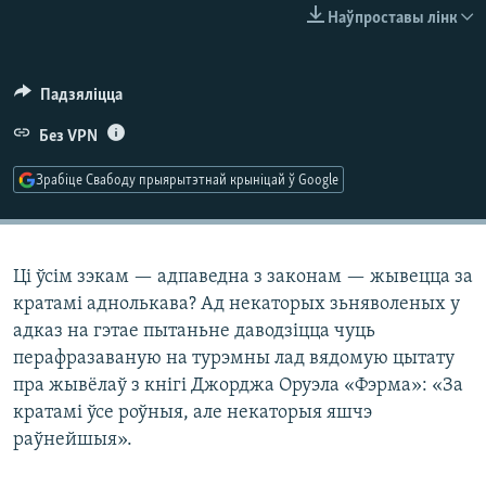
КУЛЬТУРА
МОВА
Наўпроставы лінк
КАЛЯНДАР
НА ХВАЛЯХ СВАБОДЫ
Падзяліцца
Без VPN
Зрабіце Свабоду прыярытэтнай крыніцай ў Google
Ці ўсім зэкам — адпаведна з законам — жывецца за
кратамі аднолькава? Ад некаторых зьняволеных у
адказ на гэтае пытаньне даводзіцца чуць
перафразаваную на турэмны лад вядомую цытату
пра жывёлаў з кнігі Джорджа Оруэла «Фэрма»: «За
кратамі ўсе роўныя, але некаторыя яшчэ
раўнейшыя».