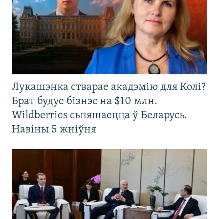
Лукашэнка стварае акадэмію для Колі?
Брат будуе бізнэс на $10 млн.
Wildberries сьпяшаецца ў Беларусь.
Навіны 5 жніўня