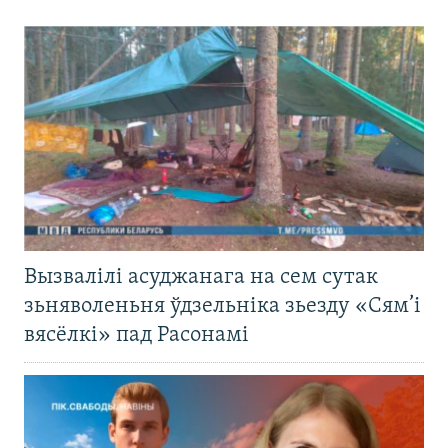
Вызвалілі асуджанага на сем сутак
зьняволеньня ўдзельніка зьезду «Сям’і
вясёлкі» пад Расонамі