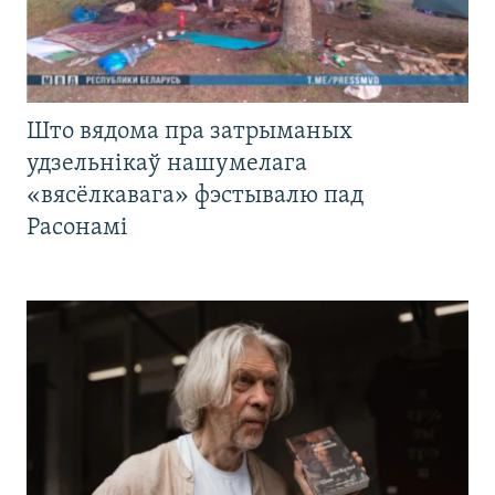
Што вядома пра затрыманых
удзельнікаў нашумелага
«вясёлкавага» фэстывалю пад
Расонамі