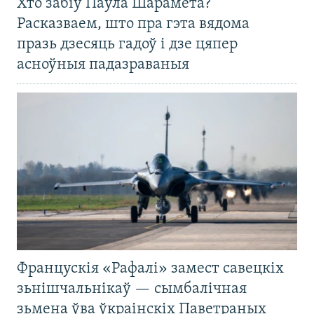
Хто забіў Паўла Шарамета?
Расказваем, што пра гэта вядома
празь дзесяць гадоў і дзе цяпер
асноўныя падазраваныя
Францускія «Рафалі» замест савецкіх
зьнішчальнікаў — сымбалічная
зьмена ўва ўкраінскіх Паветраных