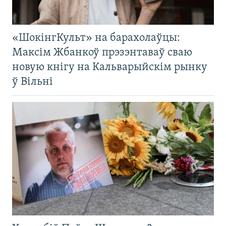
«ШокінгКульт» на барахолаўцы:
Максім Жбанкоў прэзэнтаваў сваю
новую кнігу на Кальварыйскім рынку
ў Вільні