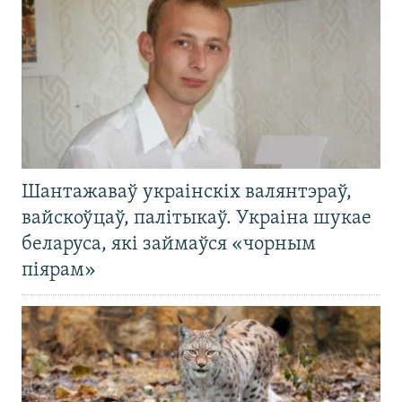
Шантажаваў украінскіх валянтэраў,
вайскоўцаў, палітыкаў. Украіна шукае
беларуса, які займаўся «чорным
піярам»