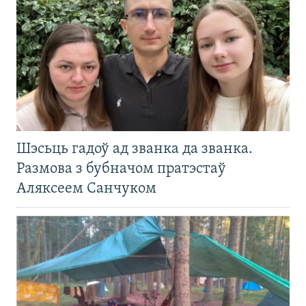
Шэсьць гадоў ад званка да званка.
Размова з бубначом пратэстаў
Аляксеем Санчуком