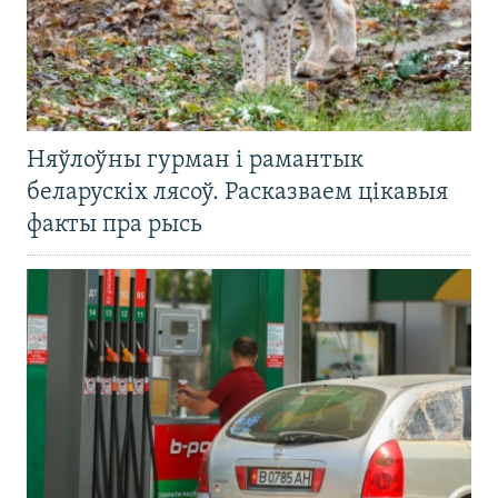
Няўлоўны гурман і рамантык
беларускіх лясоў. Расказваем цікавыя
факты пра рысь