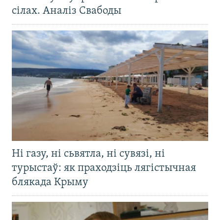
сілах. Аналіз Свабоды
Ні газу, ні сьвятла, ні сувязі, ні
турыстаў: як праходзіць лягістычная
блякада Крыму