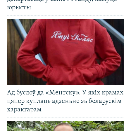
юрысты
Ад буслоў да «Ментску». У якіх крамах
цяпер купляць адзеньне зь беларускім
характарам