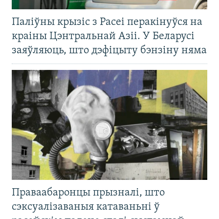
Паліўны крызіс з Расеі перакінуўся на
краіны Цэнтральнай Азіі. У Беларусі
заяўляюць, што дэфіцыту бэнзіну няма
Праваабаронцы прызналі, што
сэксуалізаваныя катаваньні ў