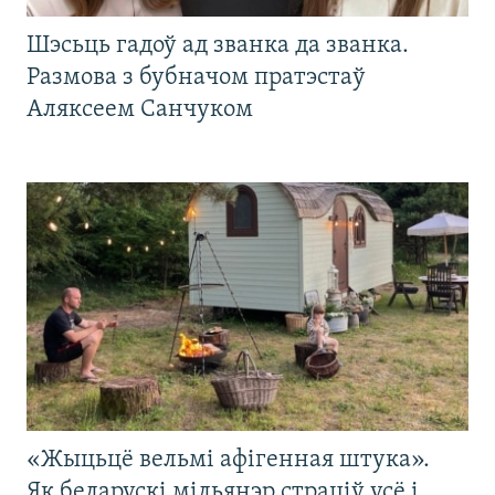
Шэсьць гадоў ад званка да званка.
Размова з бубначом пратэстаў
Аляксеем Санчуком
«Жыцьцё вельмі афігенная штука».
Як беларускі мільянэр страціў усё і