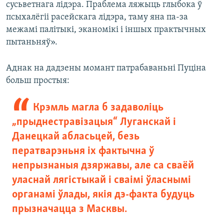
сусьветнага лідэра. Праблема ляжыць глыбока ў
псыхалёгіі расейскага лідэра, таму яна па-за
межамі палітыкі, эканомікі і іншых практычных
пытаньняў».
Аднак на дадзены момант патрабаваньні Пуціна
больш простыя:
Крэмль магла б задаволіць
„прыднестравізацыя“ Луганскай і
Данецкай абласьцей, безь
ператварэньня іх фактычна ў
непрызнаныя дзяржавы, але са сваёй
уласнай лягістыкай і сваімі ўласнымі
органамі ўлады, якія дэ-факта будуць
прызначацца з Масквы.