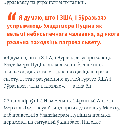
Эўразьвязу па ўкраінскім пытаньні.
Я думаю, што і ЗША, і Эўразьвяз
успрымаюць Уладзімера Пуціна як
вельмі небясьпечнага чалавека, ад якога
рэальна паходзіць пагроза сьвету.
«Я думаю, што і ЗША, і Эўразьвяз успрымаюць
Уладзімера Пуціна як вельмі небясьпечнага
чалавека, ад якога рэальна паходзіць пагроза
сьвету. І гэтае разуменьне хутчэй гуртуе ЗША і
Эўразьвяз, чым падзяляе», — кажа ён.
Сёньня кіраўнікі Нямеччыны і Францыі Ангела
Мэркель і Франсуа Алянд прыяжджаюць у Маскву,
каб правесьці з Уладзімерам Пуціным прамыя
перамовы па сытуацыі ў Данбасе. Паводле