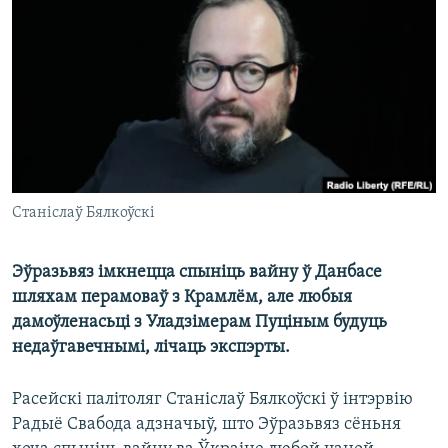
КУЛЬТУРА
МОВА
КАЛЯНДАР
НА ХВАЛЯХ СВАБОДЫ
Станіслаў Бялкоўскі
Эўразьвяз імкнецца спыніць вайну ў Данбасе
шляхам перамоваў з Крамлём, але любыя
дамоўленасьці з Уладзімерам Пуціным будуць
недаўгавечнымі, лічаць экспэрты.
Расейскі палітоляг Станіслаў Бялкоўскі ў інтэрвію
Радыё Свабода адзначыў, што Эўразьвяз сёньня