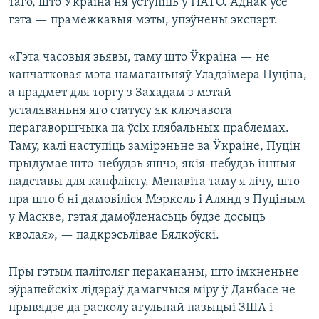
таго, што Ўкраіна ня ўступіць у НАТО. Аднак усё
гэта — прамежкавыя мэты, упэўнены экспэрт.
«Гэта часовыя зьявы, таму што Ўкраіна — не
канчатковая мэта намаганьняў Уладзімера Пуціна,
а прадмет для торгу з Захадам з мэтай
усталяваньня яго статусу як ключавога
перагаворшчыка па ўсіх глябальных праблемах.
Таму, калі наступіць замірэньне ва Ўкраіне, Пуцін
прыдумае што-небудзь яшчэ, якія-небудзь іншыя
падставы для канфлікту. Менавіта таму я лічу, што
пра што б ні дамовіліся Мэркель і Алянд з Пуціным
у Маскве, гэтая дамоўленасьць будзе досыць
кволая», — падкрэсьлівае Бялкоўскі.
Пры гэтым палітоляг перакананы, што імкненьне
эўрапейскіх лідэраў дамагчыся міру ў Данбасе не
прывядзе да расколу агульнай пазыцыі ЗША і