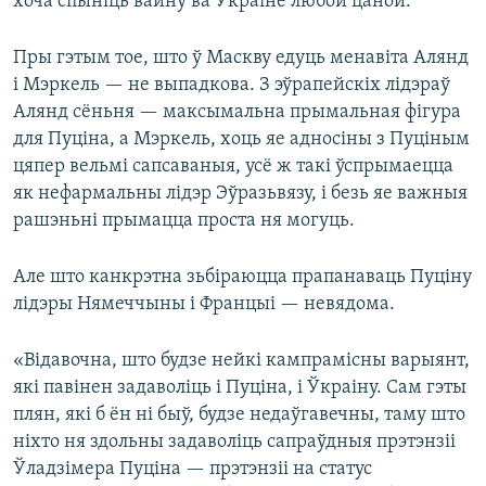
хоча спыніць вайну ва Ўкраіне любой цаной.
Пры гэтым тое, што ў Маскву едуць менавіта Алянд
і Мэркель — не выпадкова. З эўрапейскіх лідэраў
Алянд сёньня — максымальна прымальная фігура
для Пуціна, а Мэркель, хоць яе адносіны з Пуціным
цяпер вельмі сапсаваныя, усё ж такі ўспрымаецца
як нефармальны лідэр Эўразьвязу, і безь яе важныя
рашэньні прымацца проста ня могуць.
Але што канкрэтна зьбіраюцца прапанаваць Пуціну
лідэры Нямеччыны і Францыі — невядома.
«Відавочна, што будзе нейкі кампрамісны варыянт,
які павінен задаволіць і Пуціна, і Ўкраіну. Сам гэты
плян, які б ён ні быў, будзе недаўгавечны, таму што
ніхто ня здольны задаволіць сапраўдныя прэтэнзіі
Ўладзімера Пуціна — прэтэнзіі на статус