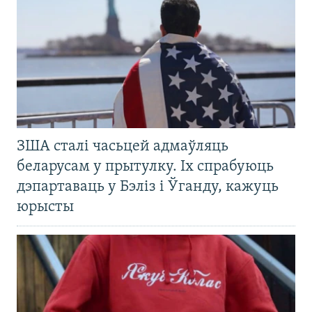
ЗША сталі часьцей адмаўляць
беларусам у прытулку. Іх спрабуюць
дэпартаваць у Бэліз і Ўганду, кажуць
юрысты