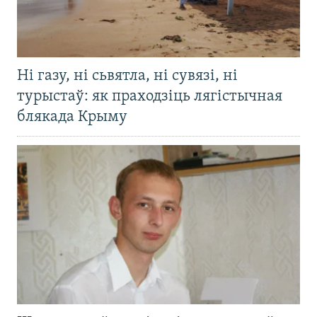
Ні газу, ні сьвятла, ні сувязі, ні
турыстаў: як праходзіць лягістычная
блякада Крыму