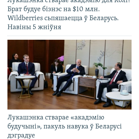
Лукашэнка стварае акадэмію для Колі?
Брат будуе бізнэс на $10 млн.
Wildberries сьпяшаецца ў Беларусь.
Навіны 5 жніўня
Лукашэнка стварае «акадэмію
будучыні», пакуль навука ў Беларусі
дэградуе