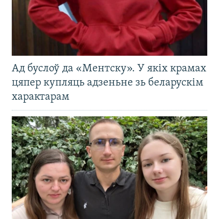
Ад буслоў да «Ментску». У якіх крамах
цяпер купляць адзеньне зь беларускім
характарам