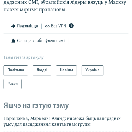
дадзеных СМІ, эўрапейскія лідэры вязуць у Маскву
новыя мірныя прапановы.
Падзяліцца
Без VPN
Сачыце за абнаўленьнямі
Тэмы гэтага артыкулу
Палітыка
Людзі
Навіны
Украіна
Расея
Яшчэ на гэтую тэму
Парашэнка, Мэркель і Алянд: ня можа быць папярэдніх
умоў для пасяджэньня кантактнай групы