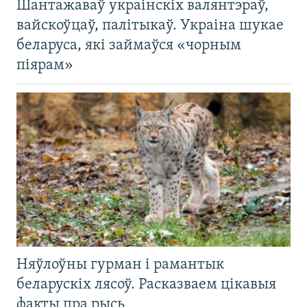
Шантажаваў украінскіх валянтэраў,
вайскоўцаў, палітыкаў. Украіна шукае
беларуса, які займаўся «чорным
піярам»
Няўлоўны гурман і рамантык
беларускіх лясоў. Расказваем цікавыя
факты пра рысь