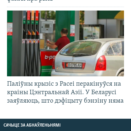
Паліўны крызіс з Расеі перакінуўся на
краіны Цэнтральнай Азіі. У Беларусі
заяўляюць, што дэфіцыту бэнзіну няма
САЧЫЦЕ ЗА АБНАЎЛЕНЬНЯМІ