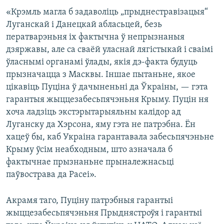
«Крэмль магла б задаволіць „прыднестравізацыя“
Луганскай і Данецкай абласьцей, безь
ператварэньня іх фактычна ў непрызнаныя
дзяржавы, але са сваёй уласнай лягістыкай і сваімі
ўласнымі органамі ўлады, якія дэ-факта будуць
прызначацца з Масквы. Іншае пытаньне, якое
цікавіць Пуціна ў дачыненьні да Ўкраіны, — гэта
гарантыя жыццезабесьпячэньня Крыму. Пуцін ня
хоча ладзіць экстэрытарыяльны калідор ад
Луганску да Хэрсона, яму гэта не патрэбна. Ён
хацеў бы, каб Украіна гарантавала забесьпячэньне
Крыму ўсім неабходным, што азначала б
фактычнае прызнаньне прыналежнасьці
паўвострава да Расеі».
Акрамя таго, Пуціну патрэбныя гарантыі
жыццезабесьпячэньня Прыднястроўя і гарантыі