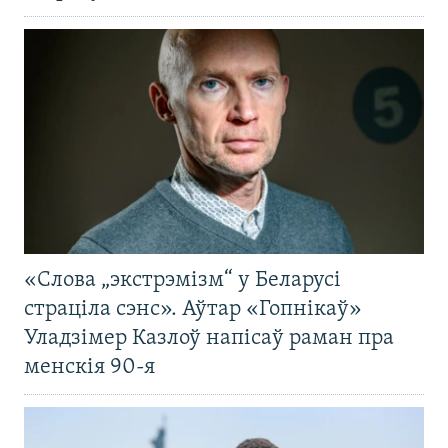
«Слова „экстрэмізм“ у Беларусі
страціла сэнс». Аўтар «Гопнікаў»
Уладзімер Казлоў напісаў раман пра
менскія 90-я