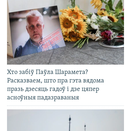
Хто забіў Паўла Шарамета?
Расказваем, што пра гэта вядома
празь дзесяць гадоў і дзе цяпер
асноўныя падазраваныя