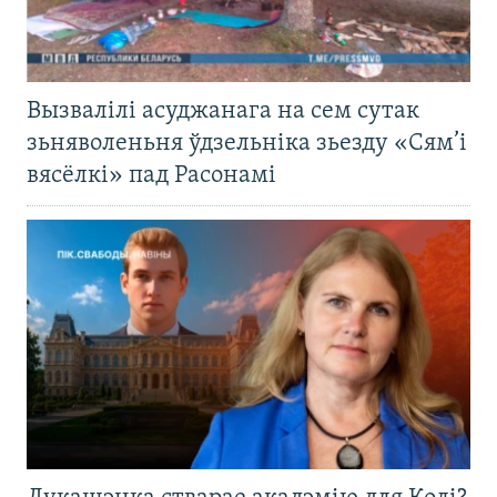
Вызвалілі асуджанага на сем сутак
зьняволеньня ўдзельніка зьезду «Сям’і
вясёлкі» пад Расонамі