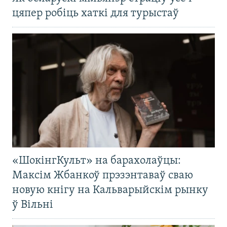
цяпер робіць хаткі для турыстаў
«ШокінгКульт» на барахолаўцы:
Максім Жбанкоў прэзэнтаваў сваю
новую кнігу на Кальварыйскім рынку
ў Вільні