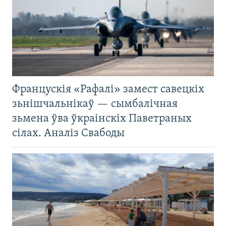
Францускія «Рафалі» замест савецкіх
зьнішчальнікаў — сымбалічная
зьмена ўва ўкраінскіх Паветраных
сілах. Аналіз Свабоды