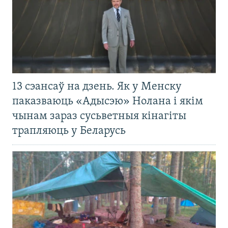
13 сэансаў на дзень. Як у Менску
паказваюць «Адысэю» Нолана і якім
чынам зараз сусьветныя кінагіты
трапляюць у Беларусь