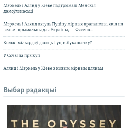
Мэркель і Алянд у Кіеве падтрымалі Менскія
дамоўленасьці
Мэркель і Алянд вязуць Пуціну мірныя прапановы, якія ня
вельмі прымальны для Украіны, — Фясенка
Колькі мільярдаў дасьць Пуцін Лукашэнку?
У Сочы па прыкуп
Алянд і Мэркель у Кіеве з новым мірным плянам
Выбар рэдакцыі