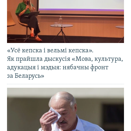
«Усё кепска і вельмі кепска».
Як прайшла дыскусія «Мова, культура,
адукацыя і мэдыя: нябачны фронт
за Беларусь»