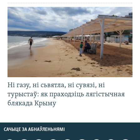
Ні газу, ні сьвятла, ні сувязі, ні
турыстаў: як праходзіць лягістычная
блякада Крыму
САЧЫЦЕ ЗА АБНАЎЛЕНЬНЯМІ