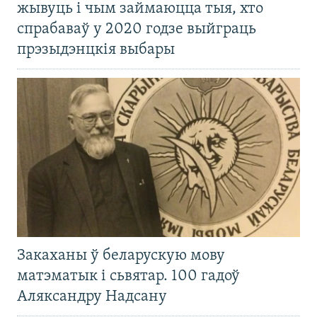
жывуць і чым займаюцца тыя, хто
спрабаваў у 2020 годзе выйграць
прэзыдэнцкія выбары
Закаханы ў беларускую мову
матэматык і сьвятар. 100 гадоў
Аляксандру Надсану