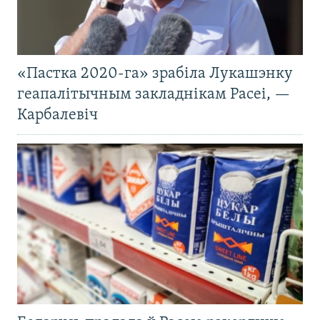
«Пастка 2020-га» зрабіла Лукашэнку
геапалітычным закладнікам Расеі, —
Карбалевіч