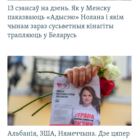
13 сэансаў на дзень. Як у Менску
паказваюць «Адысэю» Нолана і якім
чынам зараз сусьветныя кінагіты
трапляюць у Беларусь
Альбанія, ЗША, Нямеччына. Дзе цяпер