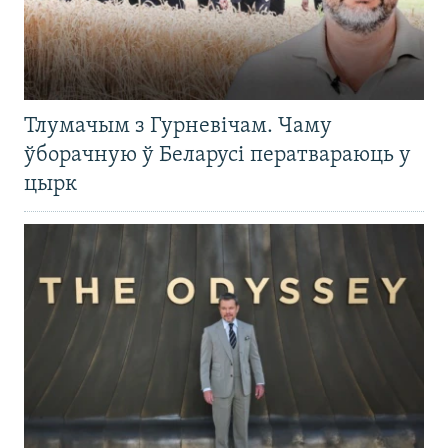
Тлумачым з Гурневічам. Чаму
ўборачную ў Беларусі ператвараюць у
цырк