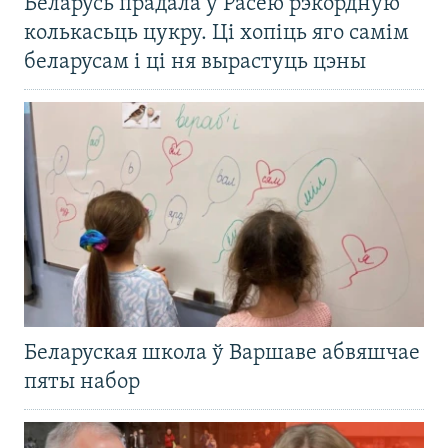
Беларусь прадала ў Расею рэкордную
колькасьць цукру. Ці хопіць яго самім
беларусам і ці ня вырастуць цэны
Беларуская школа ў Варшаве абвяшчае
пяты набор