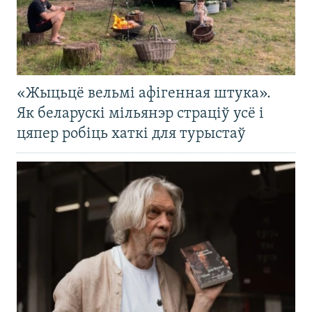
«Жыцьцё вельмі афігенная штука».
Як беларускі мільянэр страціў усё і
цяпер робіць хаткі для турыстаў