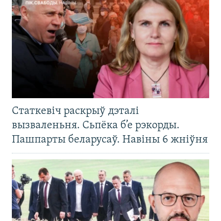
Статкевіч раскрыў дэталі
вызваленьня. Сьпёка б’е рэкорды.
Пашпарты беларусаў. Навіны 6 жніўня