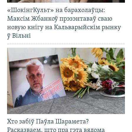
«ШокінгКульт» на барахолаўцы:
Максім Жбанкоў прэзэнтаваў сваю
новую кнігу на Кальварыйскім рынку
ў Вільні
Хто забіў Паўла Шарамета?
Расказваем, што пра гэта вядома