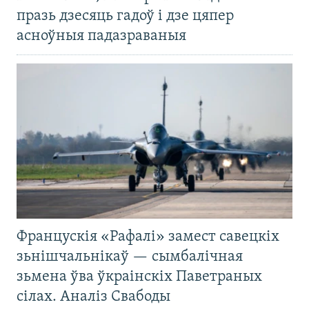
празь дзесяць гадоў і дзе цяпер
асноўныя падазраваныя
Францускія «Рафалі» замест савецкіх
зьнішчальнікаў — сымбалічная
зьмена ўва ўкраінскіх Паветраных
сілах. Аналіз Свабоды