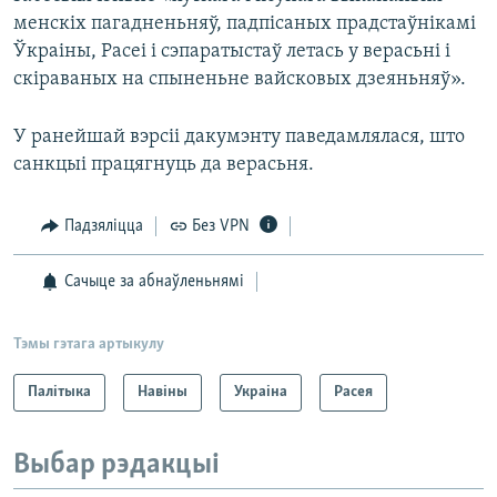
менскіх пагадненьняў, падпісаных прадстаўнікамі
Ўкраіны, Расеі і сэпаратыстаў летась у верасьні і
скіраваных на спыненьне вайсковых дзеяньняў».
У ранейшай вэрсіі дакумэнту паведамлялася, што
санкцыі працягнуць да верасьня.
Падзяліцца
Без VPN
Сачыце за абнаўленьнямі
Тэмы гэтага артыкулу
Палітыка
Навіны
Украіна
Расея
Выбар рэдакцыі