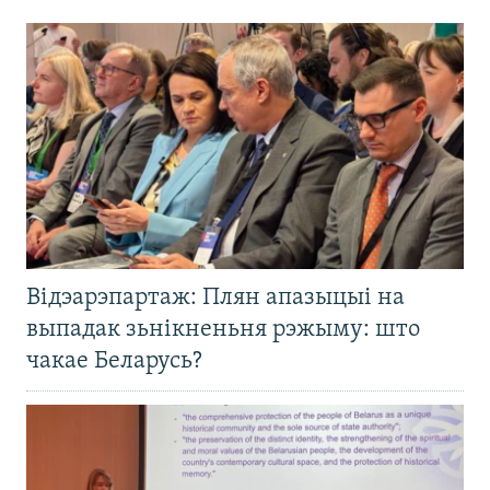
Відэарэпартаж: Плян апазыцыі на
выпадак зьнікненьня рэжыму: што
чакае Беларусь?