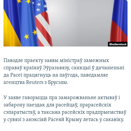
КУЛЬТУРА
МОВА
КАЛЯНДАР
НА ХВАЛЯХ СВАБОДЫ
Паводле праекту заявы міністраў замежных
справаў краінаў Эўразьвязу, санкцыі ў дачыненьні
да Расеі працягнуць на паўгода, паведамляе
агенцтва Reuters з Брусэлю.
У заяве гаворыцца пра замарожваньне актываў і
забарону паездак для расейцаў, прарасейскіх
сэпаратыстаў, а таксама расейскіх прадпрыемстваў
у сувязі з анэксіяй Расеяй Крыму летась у сакавіку.