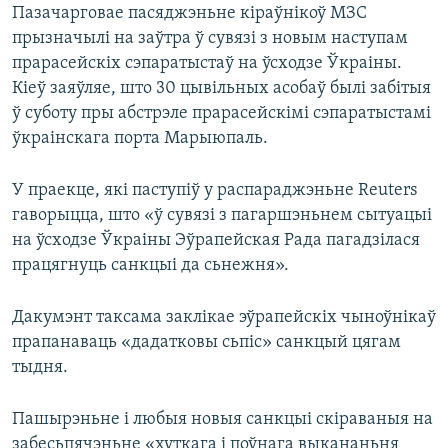
Пазачарговае пасяджэньне кіраўнікоў МЗС
прызначылі на заўтра ў сувязі з новым наступам
прарасейскіх сэпаратыстаў на ўсходзе Ўкраіны.
Кіеў заяўляе, што 30 цывільных асобаў былі забітыя
ў суботу пры абстрэле прарасейскімі сэпаратыстамі
ўкраінскага порта Марыюпаль.
У праекце, які паступіў у распараджэньне Reuters
гаворыцца, што «ў сувязі з пагаршэньнем сытуацыі
на ўсходзе Ўкраіны Эўрапейская Рада пагадзілася
працягнуць санкцыі да сьнежня».
Дакумэнт таксама заклікае эўрапейскіх чыноўнікаў
прапанаваць «дадатковы сьпіс» санкцый цягам
тыдня.
Пашырэньне і любыя новыя санкцыі скіраваныя на
забесьпячэньне «хуткага і поўнага выкананьня