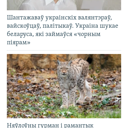
Шантажаваў украінскіх валянтэраў,
вайскоўцаў, палітыкаў. Украіна шукае
беларуса, які займаўся «чорным
піярам»
Няўлоўны гурман і рамантык