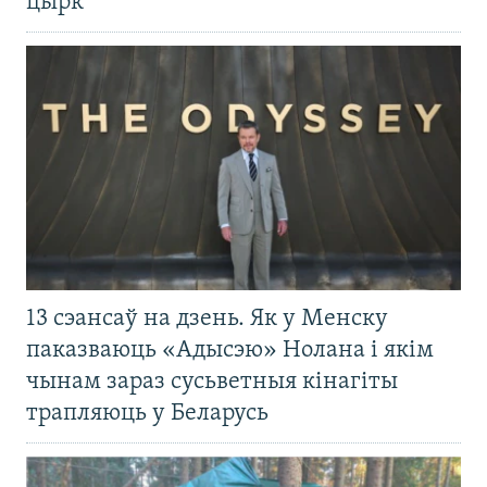
цырк
13 сэансаў на дзень. Як у Менску
паказваюць «Адысэю» Нолана і якім
чынам зараз сусьветныя кінагіты
трапляюць у Беларусь