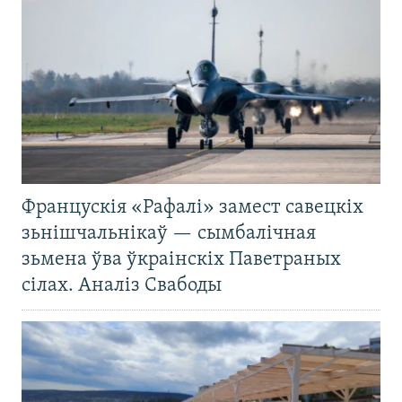
Францускія «Рафалі» замест савецкіх
зьнішчальнікаў — сымбалічная
зьмена ўва ўкраінскіх Паветраных
сілах. Аналіз Свабоды