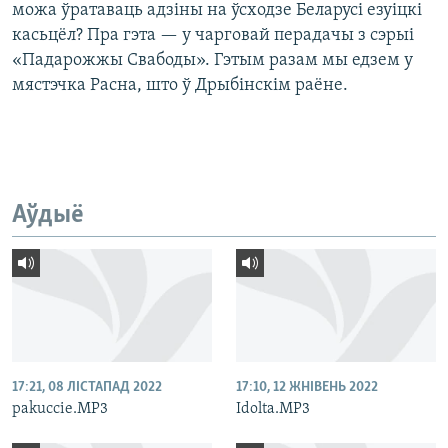
можа ўратаваць адзіны на ўсходзе Беларусі езуіцкі
касьцёл? Пра гэта — у чарговай перадачы з сэрыі
«Падарожжы Свабоды». Гэтым разам мы едзем у
мястэчка Расна, што ў Дрыбінскім раёне.
Аўдыё
17:21, 08 ЛІСТАПАД 2022
17:10, 12 ЖНІВЕНЬ 2022
pakuccie.MP3
Idolta.MP3