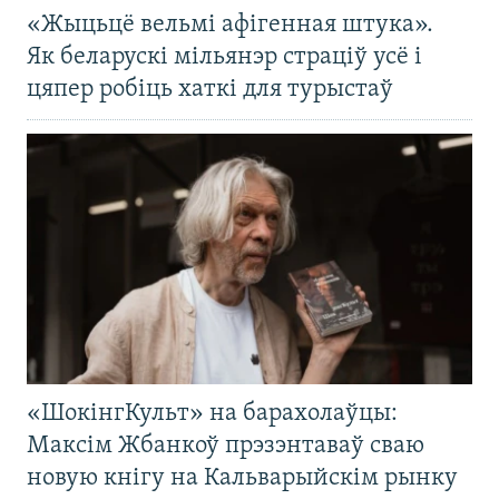
«Жыцьцё вельмі афігенная штука».
Як беларускі мільянэр страціў усё і
цяпер робіць хаткі для турыстаў
«ШокінгКульт» на барахолаўцы:
Максім Жбанкоў прэзэнтаваў сваю
новую кнігу на Кальварыйскім рынку