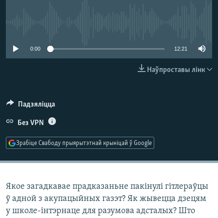
КУЛЬТУРА
МОВА
КАЛЯНДАР
НА ХВАЛЯХ СВАБОДЫ
No media source currently available
0:00
12:21
Наўпроставы лінк
Падзяліцца
Без VPN
Зрабіце Свабоду прыярытэтнай крыніцай ў Google
Якое загадкавае прадказаньне пакінулі гітлераўцы
ў адной з акупацыйных газэт? Як жывецца дзецям
у школе-інтэрнаце для разумова адсталых? Што