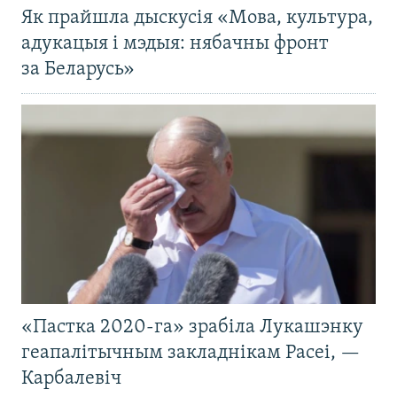
Як прайшла дыскусія «Мова, культура,
адукацыя і мэдыя: нябачны фронт
за Беларусь»
«Пастка 2020-га» зрабіла Лукашэнку
геапалітычным закладнікам Расеі, —
Карбалевіч