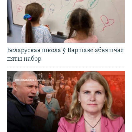
Беларуская школа ў Варшаве абвяшчае
пяты набор