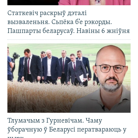
Статкевіч раскрыў дэталі
вызваленьня. Сьпёка б’е рэкорды.
Пашпарты беларусаў. Навіны 6 жніўня
Тлумачым з Гурневічам. Чаму
ўборачную ў Беларусі ператвараюць у