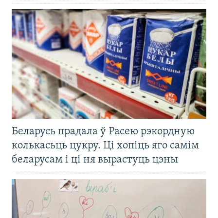
Беларусь прадала ў Расею рэкордную
колькасьць цукру. Ці хопіць яго самім
беларусам і ці ня вырастуць цэны