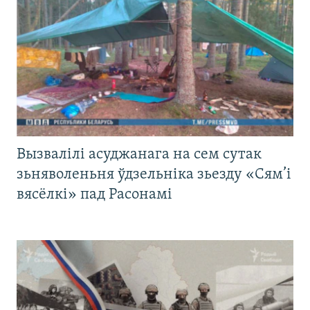
Вызвалілі асуджанага на сем сутак
зьняволеньня ўдзельніка зьезду «Сям’і
вясёлкі» пад Расонамі