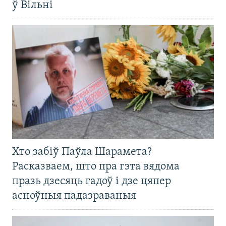
ў Вільні
Хто забіў Паўла Шарамета?
Расказваем, што пра гэта вядома
празь дзесяць гадоў і дзе цяпер
асноўныя падазраваныя