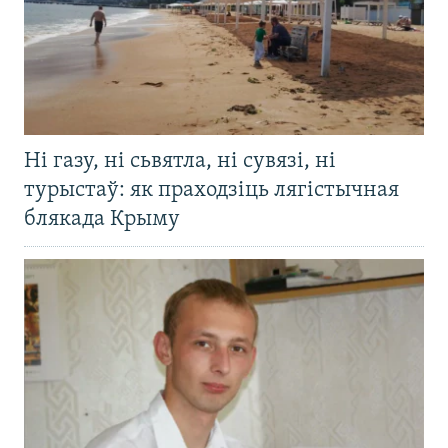
Ні газу, ні сьвятла, ні сувязі, ні
турыстаў: як праходзіць лягістычная
блякада Крыму