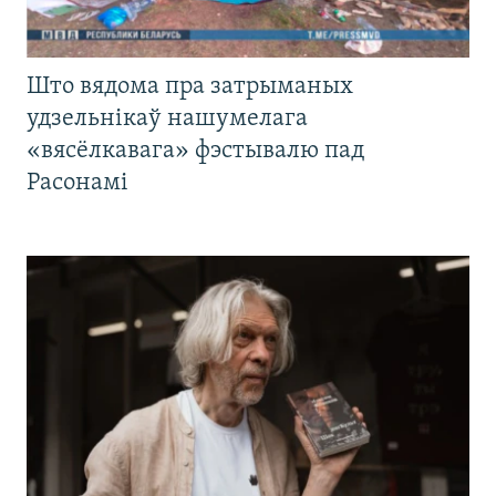
Што вядома пра затрыманых
удзельнікаў нашумелага
«вясёлкавага» фэстывалю пад
Расонамі