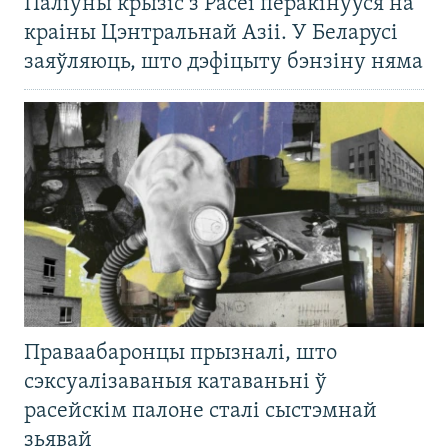
Паліўны крызіс з Расеі перакінуўся на
краіны Цэнтральнай Азіі. У Беларусі
заяўляюць, што дэфіцыту бэнзіну няма
Праваабаронцы прызналі, што
сэксуалізаваныя катаваньні ў
расейскім палоне сталі сыстэмнай
зьявай