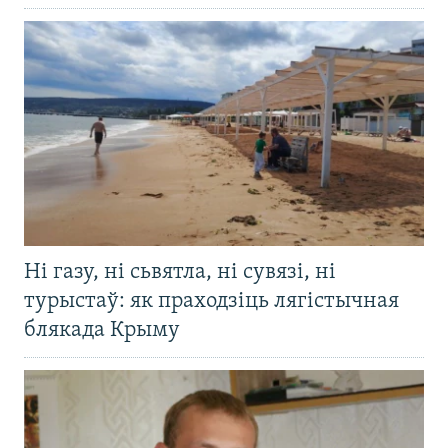
Ні газу, ні сьвятла, ні сувязі, ні
турыстаў: як праходзіць лягістычная
блякада Крыму