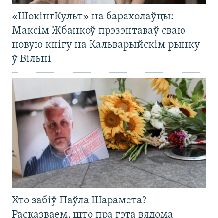
«ШокінгКульт» на барахолаўцы:
Максім Жбанкоў прэзэнтаваў сваю
новую кнігу на Кальварыйскім рынку
ў Вільні
Хто забіў Паўла Шарамета?
Расказваем, што пра гэта вядома