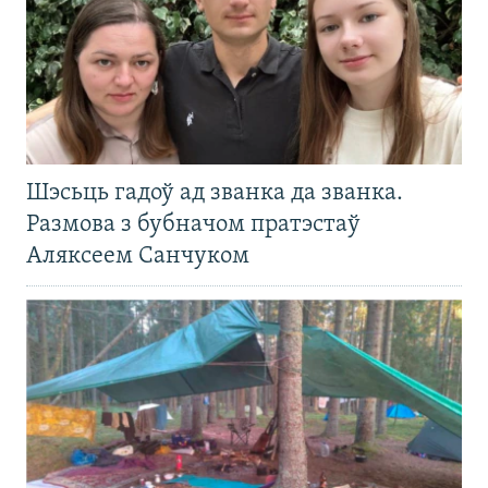
Шэсьць гадоў ад званка да званка.
Размова з бубначом пратэстаў
Аляксеем Санчуком