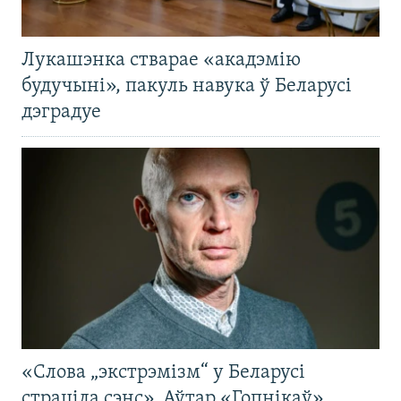
Лукашэнка стварае «акадэмію
будучыні», пакуль навука ў Беларусі
дэградуе
«Слова „экстрэмізм“ у Беларусі
страціла сэнс». Аўтар «Гопнікаў»