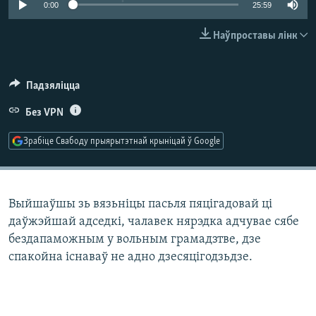
0:00
25:59
КУЛЬТУРА
МОВА
КАЛЯНДАР
НА ХВАЛЯХ СВАБОДЫ
Наўпроставы лінк
Падзяліцца
Без VPN
Зрабіце Свабоду прыярытэтнай крыніцай ў Google
Выйшаўшы зь вязьніцы пасьля пяцігадовай ці
даўжэйшай адседкі, чалавек нярэдка адчувае сябе
бездапаможным у вольным грамадзтве, дзе
спакойна існаваў не адно дзесяцігодзьдзе.