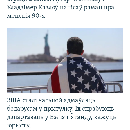
Уладзімер Казлоў напісаў раман пра
менскія 90-я
ЗША сталі часьцей адмаўляць
беларусам у прытулку. Іх спрабуюць
дэпартаваць у Бэліз і Ўганду, кажуць
юрысты