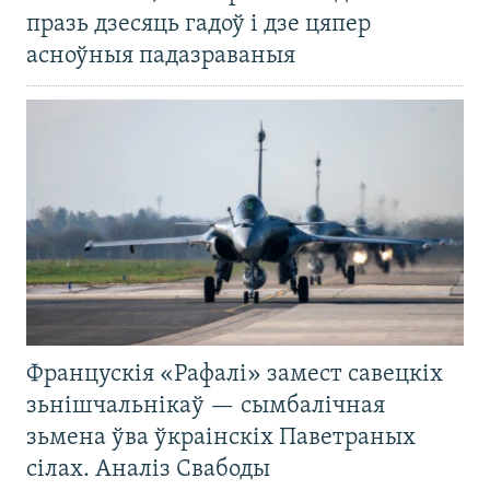
празь дзесяць гадоў і дзе цяпер
асноўныя падазраваныя
Францускія «Рафалі» замест савецкіх
зьнішчальнікаў — сымбалічная
зьмена ўва ўкраінскіх Паветраных
сілах. Аналіз Свабоды