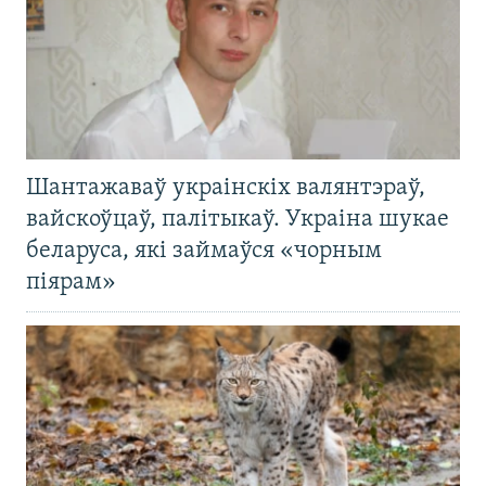
Шантажаваў украінскіх валянтэраў,
вайскоўцаў, палітыкаў. Украіна шукае
беларуса, які займаўся «чорным
піярам»