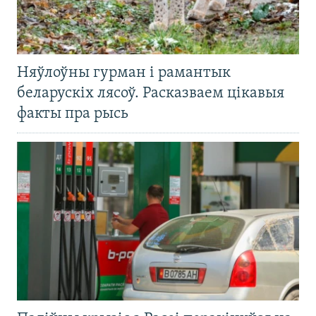
Няўлоўны гурман і рамантык
беларускіх лясоў. Расказваем цікавыя
факты пра рысь