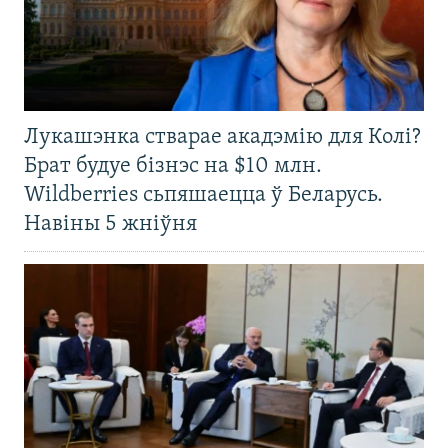
Лукашэнка стварае акадэмію для Колі?
Брат будуе бізнэс на $10 млн.
Wildberries сьпяшаецца ў Беларусь.
Навіны 5 жніўня