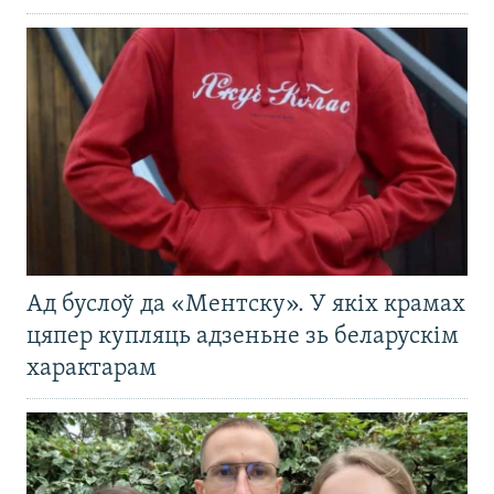
Ад буслоў да «Ментску». У якіх крамах
цяпер купляць адзеньне зь беларускім
характарам