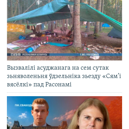
Вызвалілі асуджанага на сем сутак
зьняволеньня ўдзельніка зьезду «Сям’і
вясёлкі» пад Расонамі