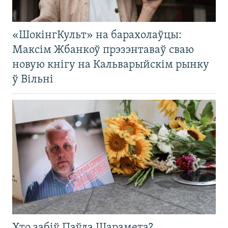
«ШокінгКульт» на барахолаўцы:
Максім Жбанкоў прэзэнтаваў сваю
новую кнігу на Кальварыйскім рынку
ў Вільні
Хто забіў Паўла Шарамета?