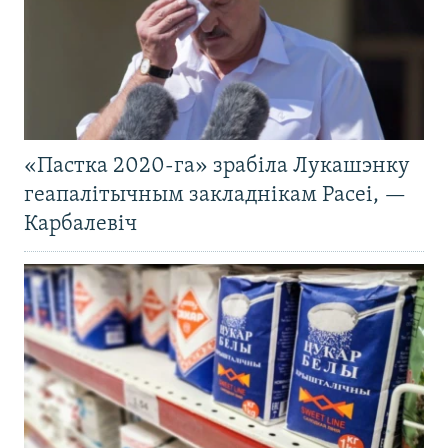
«Пастка 2020-га» зрабіла Лукашэнку
геапалітычным закладнікам Расеі, —
Карбалевіч