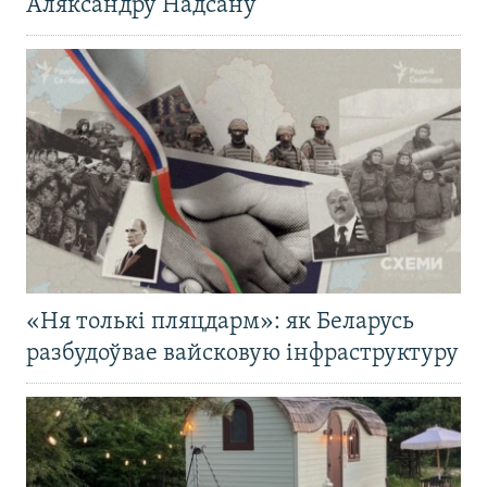
Аляксандру Надсану
«Ня толькі пляцдарм»: як Беларусь
разбудоўвае вайсковую інфраструктуру