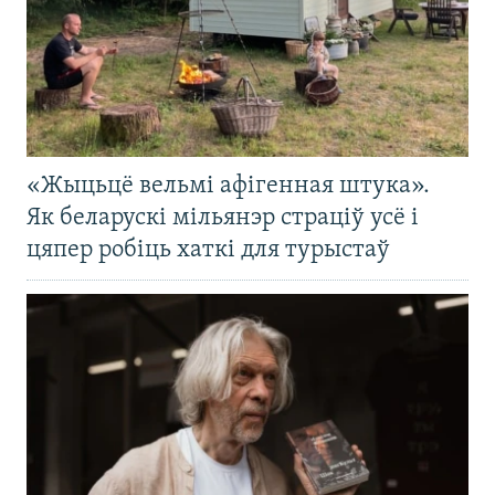
«Жыцьцё вельмі афігенная штука».
Як беларускі мільянэр страціў усё і
цяпер робіць хаткі для турыстаў