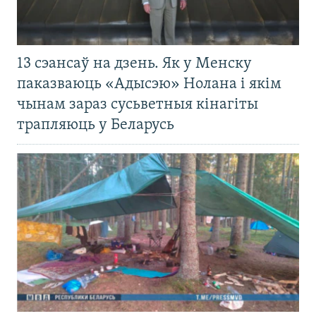
13 сэансаў на дзень. Як у Менску
паказваюць «Адысэю» Нолана і якім
чынам зараз сусьветныя кінагіты
трапляюць у Беларусь