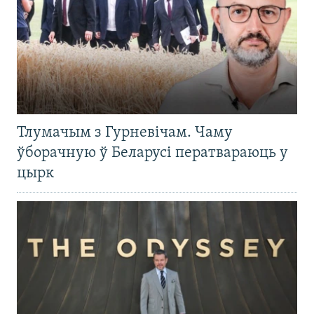
Тлумачым з Гурневічам. Чаму
ўборачную ў Беларусі ператвараюць у
цырк