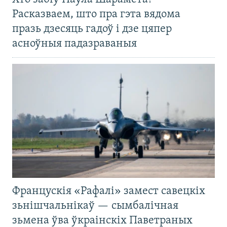
Расказваем, што пра гэта вядома
празь дзесяць гадоў і дзе цяпер
асноўныя падазраваныя
Францускія «Рафалі» замест савецкіх
зьнішчальнікаў — сымбалічная
зьмена ўва ўкраінскіх Паветраных