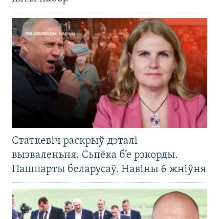
Статкевіч раскрыў дэталі
вызваленьня. Сьпёка б’е рэкорды.
Пашпарты беларусаў. Навіны 6 жніўня