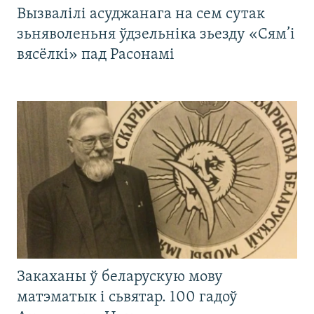
Вызвалілі асуджанага на сем сутак
зьняволеньня ўдзельніка зьезду «Сям’і
вясёлкі» пад Расонамі
Закаханы ў беларускую мову
матэматык і сьвятар. 100 гадоў