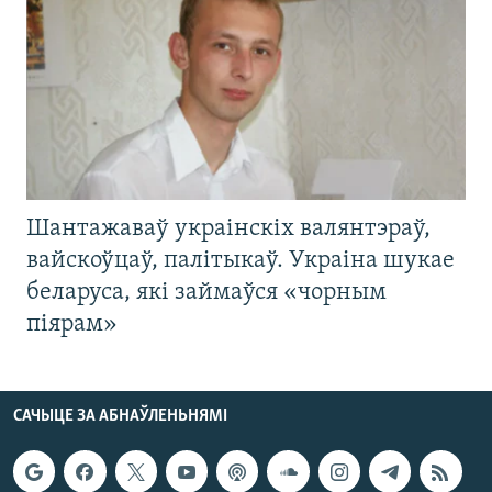
Шантажаваў украінскіх валянтэраў,
вайскоўцаў, палітыкаў. Украіна шукае
беларуса, які займаўся «чорным
піярам»
САЧЫЦЕ ЗА АБНАЎЛЕНЬНЯМІ