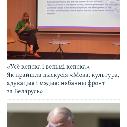
«Усё кепска і вельмі кепска».
Як прайшла дыскусія «Мова, культура,
адукацыя і мэдыя: нябачны фронт
за Беларусь»