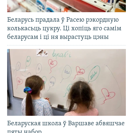
Беларусь прадала ў Расею рэкордную
колькасьць цукру. Ці хопіць яго самім
беларусам і ці ня вырастуць цэны
Беларуская школа ў Варшаве абвяшчае
пяты набор