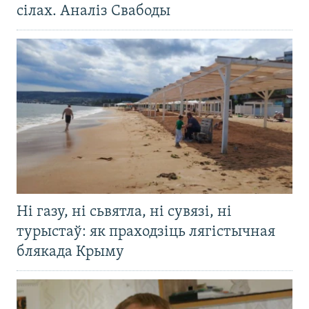
сілах. Аналіз Свабоды
Ні газу, ні сьвятла, ні сувязі, ні
турыстаў: як праходзіць лягістычная
блякада Крыму