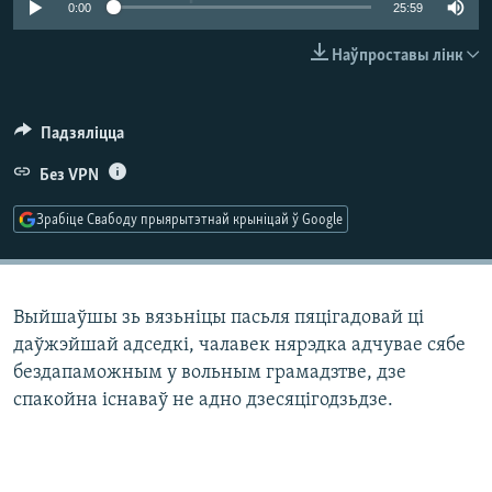
0:00
25:59
КУЛЬТУРА
МОВА
КАЛЯНДАР
НА ХВАЛЯХ СВАБОДЫ
Наўпроставы лінк
Падзяліцца
Без VPN
Зрабіце Свабоду прыярытэтнай крыніцай ў Google
Выйшаўшы зь вязьніцы пасьля пяцігадовай ці
даўжэйшай адседкі, чалавек нярэдка адчувае сябе
бездапаможным у вольным грамадзтве, дзе
спакойна існаваў не адно дзесяцігодзьдзе.