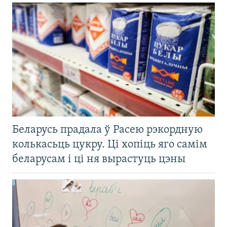
Беларусь прадала ў Расею рэкордную
колькасьць цукру. Ці хопіць яго самім
беларусам і ці ня вырастуць цэны