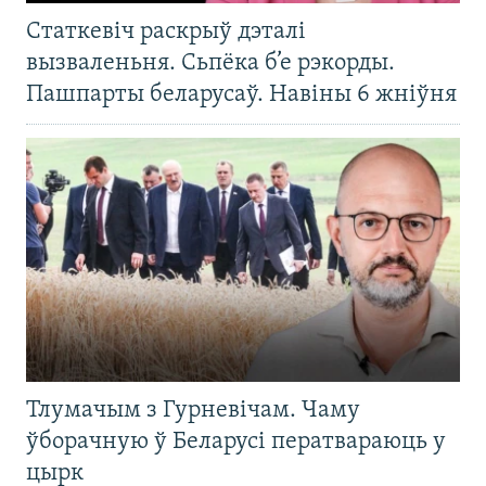
Статкевіч раскрыў дэталі
вызваленьня. Сьпёка б’е рэкорды.
Пашпарты беларусаў. Навіны 6 жніўня
Тлумачым з Гурневічам. Чаму
ўборачную ў Беларусі ператвараюць у
цырк