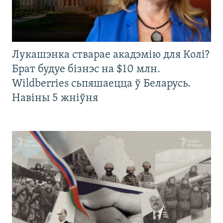
Лукашэнка стварае акадэмію для Колі?
Брат будуе бізнэс на $10 млн.
Wildberries сьпяшаецца ў Беларусь.
Навіны 5 жніўня