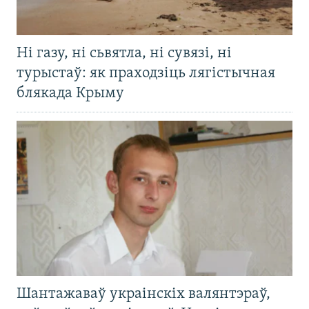
Ні газу, ні сьвятла, ні сувязі, ні
турыстаў: як праходзіць лягістычная
блякада Крыму
Шантажаваў украінскіх валянтэраў,