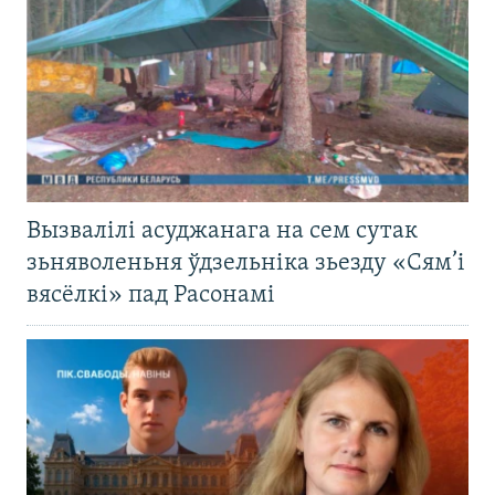
Вызвалілі асуджанага на сем сутак
зьняволеньня ўдзельніка зьезду «Сям’і
вясёлкі» пад Расонамі