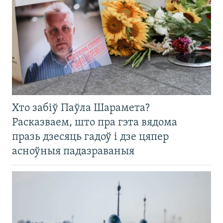
Хто забіў Паўла Шарамета?
Расказваем, што пра гэта вядома
празь дзесяць гадоў і дзе цяпер
асноўныя падазраваныя