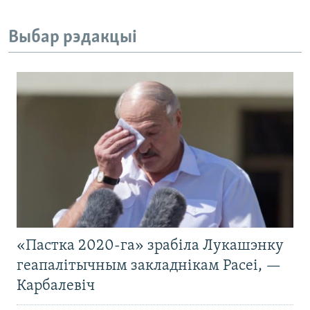
Выбар рэдакцыі
«Пастка 2020-га» зрабіла Лукашэнку
геапалітычным закладнікам Расеі, —
Карбалевіч