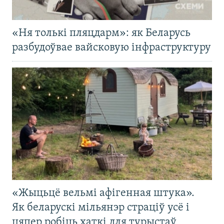
«Ня толькі пляцдарм»: як Беларусь
разбудоўвае вайсковую інфраструктуру
«Жыцьцё вельмі афігенная штука».
Як беларускі мільянэр страціў усё і
цяпер робіць хаткі для турыстаў