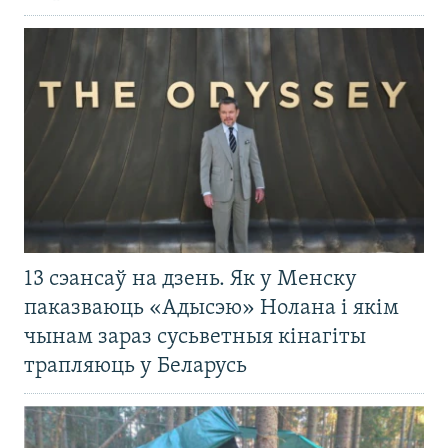
13 сэансаў на дзень. Як у Менску
паказваюць «Адысэю» Нолана і якім
чынам зараз сусьветныя кінагіты
трапляюць у Беларусь