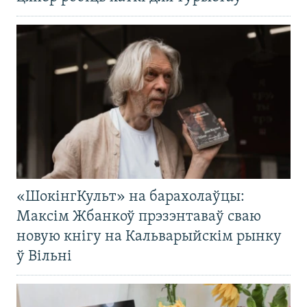
«ШокінгКульт» на барахолаўцы:
Максім Жбанкоў прэзэнтаваў сваю
новую кнігу на Кальварыйскім рынку
ў Вільні