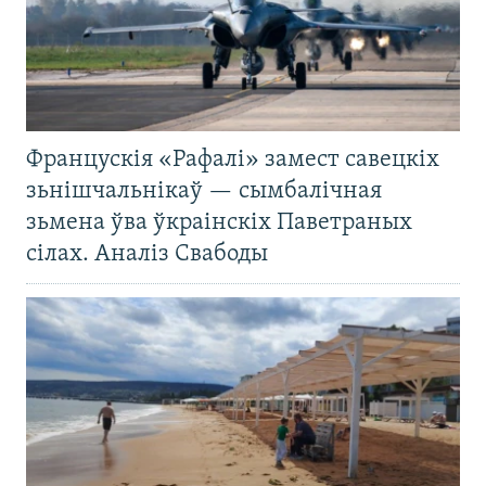
Францускія «Рафалі» замест савецкіх
зьнішчальнікаў — сымбалічная
зьмена ўва ўкраінскіх Паветраных
сілах. Аналіз Свабоды