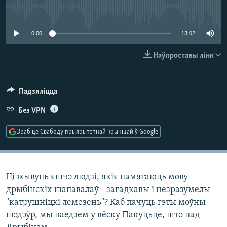
КУЛЬТУРА
МОВА
No media source currently available
КАЛЯНДАР
НА ХВАЛЯХ СВАБОДЫ
0:00
13:02
Наўпроставы лінк
Падзяліцца
Без VPN
Зрабіце Свабоду прыярытэтнай крыніцай ў Google
Ці жывуць яшчэ людзі, якія памятаюць мову
дрыбінскіх шапавалаў - загадкавы і незразумелы
"катрушніцкі лемезень"? Каб пачуць гэты моўны
шэдэўр, мы паедзем у вёску Пакуцьце, што пад