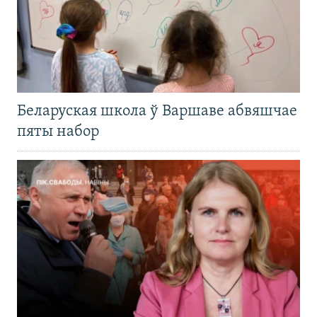
Беларуская школа ў Варшаве абвяшчае
пяты набор