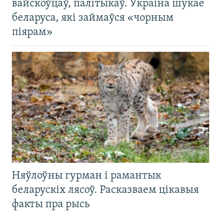
вайскоўцаў, палітыкаў. Украіна шукае
беларуса, які займаўся «чорным
піярам»
Няўлоўны гурман і рамантык
беларускіх лясоў. Расказваем цікавыя
факты пра рысь