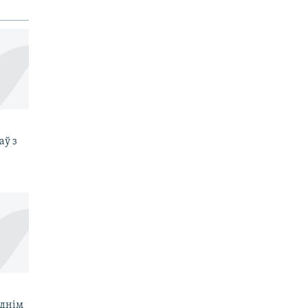
аў з
однім