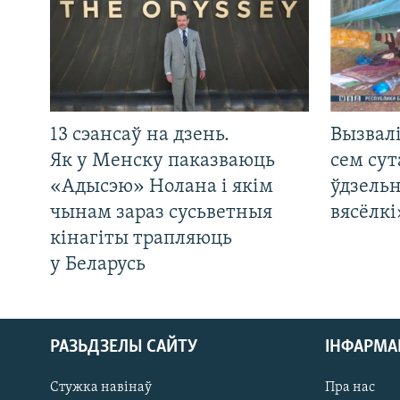
13 сэансаў на дзень.
Вызвалі
Як у Менску паказваюць
сем сут
«Адысэю» Нолана і якім
ўдзельн
чынам зараз сусьветныя
вясёлкі
кінагіты трапляюць
у Беларусь
РАЗЬДЗЕЛЫ САЙТУ
ІНФАРМ
Стужка навінаў
Пра нас