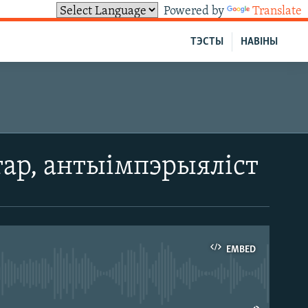
Powered by
Translate
ТЭСТЫ
НАВІНЫ
тар, антыімпэрыяліст
EMBED
able