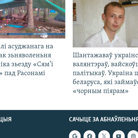
лі асуджанага на
ак зьняволеньня
Шантажаваў украінс
іка зьезду «Сям’і
валянтэраў, вайскоў
» пад Расонамі
палітыкаў. Украіна 
беларуса, які займаў
«чорным піярам»
АЦЫЯ
САЧЫЦЕ ЗА АБНАЎЛЕНЬН