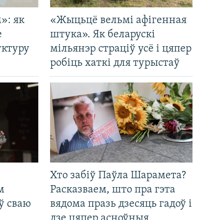
»: як
«Жыцьцё вельмі афігенная
е
штука». Як беларускі
уктуру
мільянэр страціў усё і цяпер
робіць хаткі для турыстаў
Хто забіў Паўла Шарамета?
м
Расказваем, што пра гэта
ў сваю
вядома празь дзесяць гадоў і
дзе цяпер асноўныя