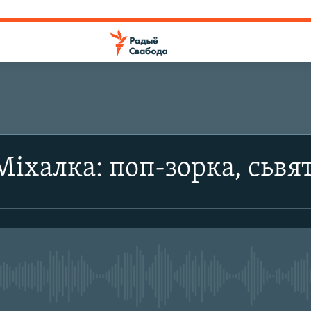
іхалка: поп-зорка, сьвя
No media source currently avail