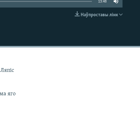
13:48
Наўпроставы лінк
EMBED
«Ляпіс
ма яго