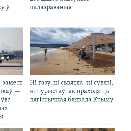
у ў
падазраваныя
 замест
Ні газу, ні сьвятла, ні сувязі,
нікаў —
ні турыстаў: як праходзіць
 ўва
лягістычная блякада Крыму
ных
ды