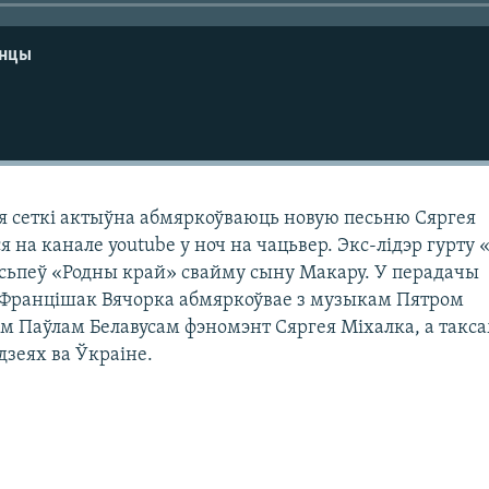
енцы
я сеткі актыўна абмяркоўваюць новую песьню Сяргея
я на канале youtube у ноч на чацьвер. Экс-лідэр гурту 
 сьпеў «Родны край» свайму сыну Макару. У перадачы
Францішак Вячорка абмяркоўвае з музыкам Пятром
м Паўлам Белавусам фэномэнт Сяргея Міхалка, а такса
дзеях ва Ўкраіне.