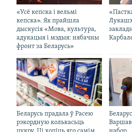
«Усё кепска і вельмі
«Пастка
кепска». Як прайшла
Лукашэ
дыскусія «Мова, культура,
закладн
адукацыя і мэдыя: нябачны
Карбал
фронт за Беларусь»
Беларусь прадала ў Расею
Беларус
рэкордную колькасьць
Варшав
цукру. Ці хопіць яго самім
набор