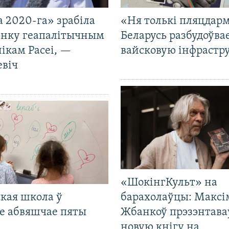
 2020-га» зрабіла
«Ня толькі пляцдарм
нку геапалітычным
Беларусь разбудоўва
ікам Расеі, —
вайсковую інфрастр
евіч
«ШокінгКульт» на
кая школа ў
барахолаўцы: Максі
е абвяшчае пяты
Жбанкоў прэзэнтава
новую кнігу на