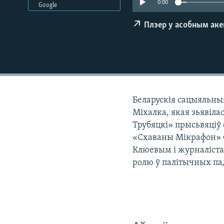
0:00
Google
КАЛЯНДАР
НА ХВАЛЯХ СВАБОДЫ
Плэер у асобным ак
Беларускія сацыяльны
Міхалка, якая зьявілас
Трубяцкі» прысьвяціў
«Схаваны Мікрафон» 
Клюевым і журналіста
ролю ў палітычных па