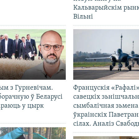
Кальварыйскім рынк
Вільні
ым з Гурневічам.
Францускія «Рафалі»
борачную ў Беларусі
савецкіх зьнішчаль
араюць у цырк
сымбалічная зьмена
ўкраінскіх Паветра
сілах. Аналіз Свабо