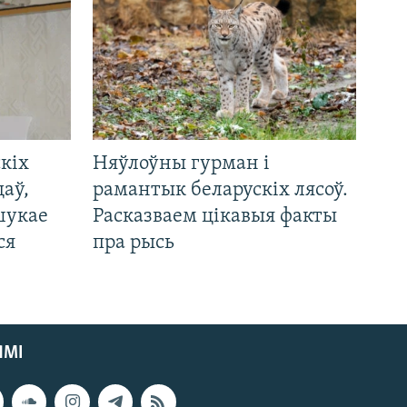
кіх
Няўлоўны гурман і
цаў,
рамантык беларускіх лясоў.
шукае
Расказваем цікавыя факты
ся
пра рысь
ЯМІ