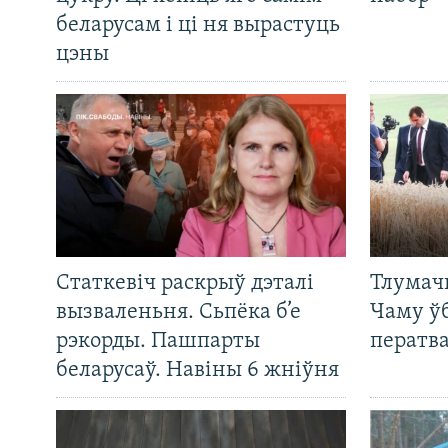
беларусам і ці ня вырастуць
цэны
Статкевіч раскрыў дэталі
Тлумач
вызваленьня. Сьпёка б’е
Чаму ў
рэкорды. Пашпарты
ператв
беларусаў. Навіны 6 жніўня