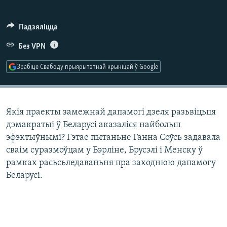
КУЛЬТУРА
МОВА
КАЛЯНДАР
НА ХВАЛЯХ СВАБОДЫ
Падзяліцца
Без VPN
Зрабіце Свабоду прыярытэтнай крыніцай ў Google
Якія праекты замежнай дапамогі дзеля разьвіцьця
дэмакратыі ў Беларусі аказаліся найбольш
эфэктыўнымі? Гэтае пытаньне Ганна Соўсь задавала
сваім суразмоўцам у Бэрліне, Брусэлі і Менску ў
рамках расьсьледаваньня пра заходнюю дапамогу
Беларусі.