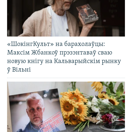
«ШокінгКульт» на барахолаўцы:
Максім Жбанкоў прэзэнтаваў сваю
новую кнігу на Кальварыйскім рынку
ў Вільні