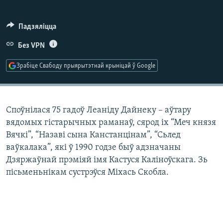
КУЛЬТУРА
МОВА
КАЛЯНДАР
НА ХВАЛЯХ СВАБОДЫ
Падзяліцца
Без VPN
Зрабіце Свабоду прыярытэтнай крыніцай ў Google
Споўнілася 75 гадоў Леаніду Дайнеку – аўтару
вядомых гістарычных раманаў, сярод іх “Меч князя
Вячкі”, “Назаві сына Канстанцінам”, “Сьлед
ваўкалака”, які ў 1990 годзе быў адзначаны
Дзяржаўнай прэміяй імя Кастуся Каліноўскага. Зь
пісьменьнікам сустрэўся Міхась Скобла.