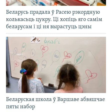
Беларусь прадала ў Расею рэкордную
колькасьць цукру. Ці хопіць яго самім
беларусам і ці ня вырастуць цэны
Беларуская школа ў Варшаве абвяшчае
пяты набор