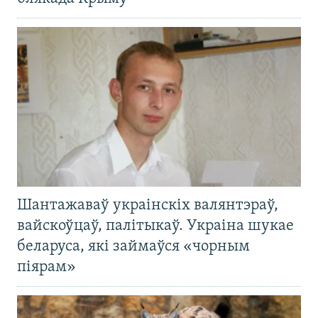
Шантажаваў украінскіх валянтэраў,
вайскоўцаў, палітыкаў. Украіна шукае
беларуса, які займаўся «чорным
піярам»