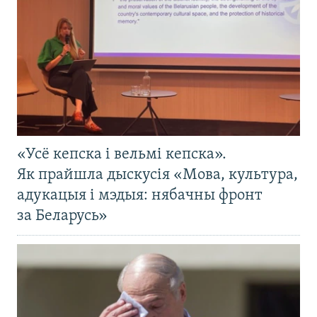
«Усё кепска і вельмі кепска».
Як прайшла дыскусія «Мова, культура,
адукацыя і мэдыя: нябачны фронт
за Беларусь»