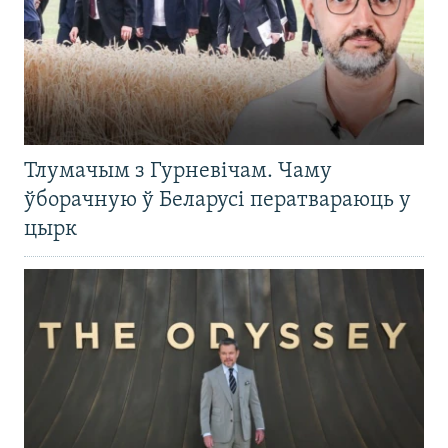
Тлумачым з Гурневічам. Чаму
ўборачную ў Беларусі ператвараюць у
цырк