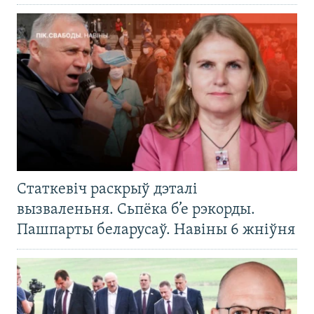
Статкевіч раскрыў дэталі
вызваленьня. Сьпёка б’е рэкорды.
Пашпарты беларусаў. Навіны 6 жніўня