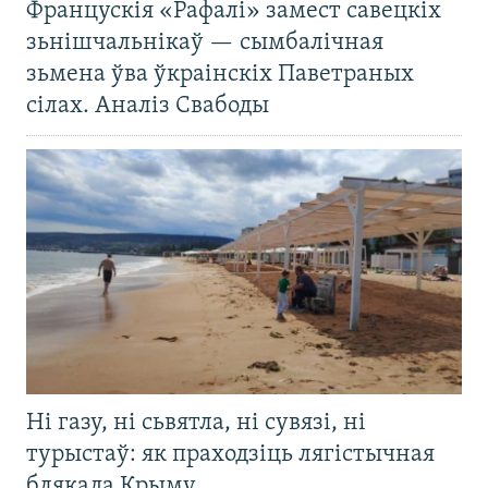
Францускія «Рафалі» замест савецкіх
зьнішчальнікаў — сымбалічная
зьмена ўва ўкраінскіх Паветраных
сілах. Аналіз Свабоды
Ні газу, ні сьвятла, ні сувязі, ні
турыстаў: як праходзіць лягістычная
блякада Крыму