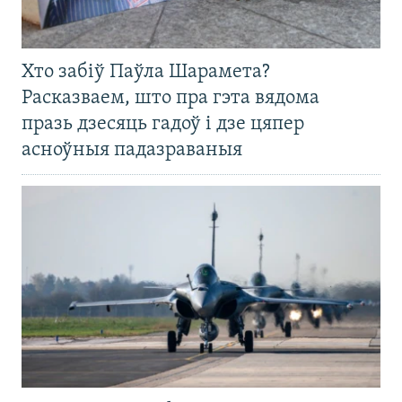
Хто забіў Паўла Шарамета?
Расказваем, што пра гэта вядома
празь дзесяць гадоў і дзе цяпер
асноўныя падазраваныя