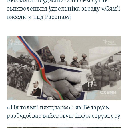
Вызвалілі асуджанага на сем сутак
зьняволеньня ўдзельніка зьезду «Сям’і
вясёлкі» пад Расонамі
«Ня толькі пляцдарм»: як Беларусь
разбудоўвае вайсковую інфраструктуру