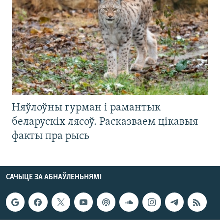
Няўлоўны гурман і рамантык
беларускіх лясоў. Расказваем цікавыя
факты пра рысь
САЧЫЦЕ ЗА АБНАЎЛЕНЬНЯМІ