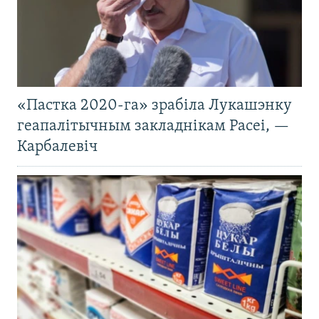
«Пастка 2020-га» зрабіла Лукашэнку
геапалітычным закладнікам Расеі, —
Карбалевіч