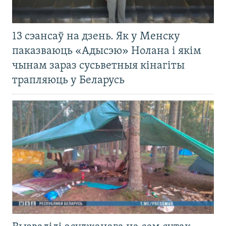
13 сэансаў на дзень. Як у Менску
паказваюць «Адысэю» Нолана і якім
чынам зараз сусьветныя кінагіты
трапляюць у Беларусь