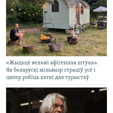
«Жыцьцё вельмі афігенная штука».
Як беларускі мільянэр страціў усё і
цяпер робіць хаткі для турыстаў