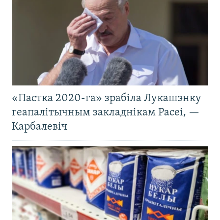
«Пастка 2020-га» зрабіла Лукашэнку
геапалітычным закладнікам Расеі, —
Карбалевіч