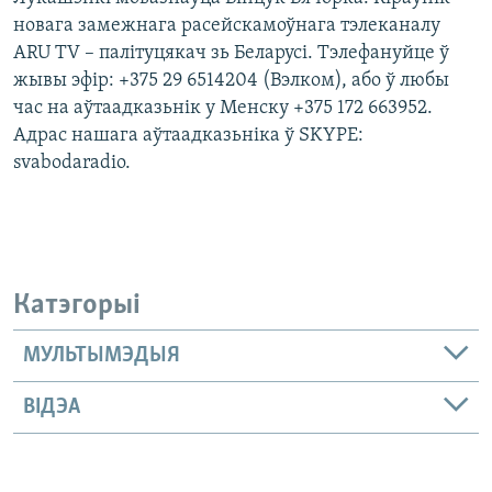
новага замежнага расейскамоўнага тэлеканалу
ARU TV – палітуцякач зь Беларусі. Тэлефануйце ў
жывы эфір: +375 29 6514204 (Вэлком), або ў любы
час на аўтаадказьнік у Менску +375 172 663952.
Адрас нашага аўтаадказьніка ў SKYPE:
svabodaradio.
Катэгорыі
МУЛЬТЫМЭДЫЯ
ВІДЭА