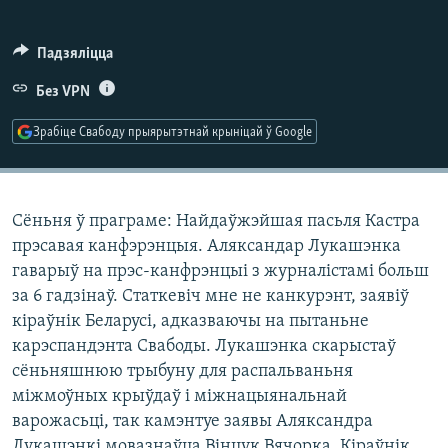
КУЛЬТУРА
МОВА
КАЛЯНДАР
НА ХВАЛЯХ СВАБОДЫ
Падзяліцца
Без VPN
Зрабіце Свабоду прыярытэтнай крыніцай ў Google
Сёньня ў праграме: Найдаўжэйшая пасьля Кастра
прэсавая канфэрэнцыя. Аляксандар Лукашэнка
гаварыў на прэс-канфрэнцыі з журналістамі больш
за 6 гадзінаў. Статкевіч мне не канкурэнт, заявіў
кіраўнік Беларусі, адказваючы на пытаньне
карэспандэнта Свабоды. Лукашэнка скарыстаў
сёньняшнюю трыбуну для распальваньня
міжмоўных крыўдаў і міжнацыянальнай
варожасьці, так камэнтуе заявы Аляксандра
Лукашэнкі мовазнаўца Вінцук Вячорка. Кіраўнік