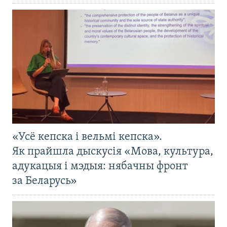
«Усё кепска і вельмі кепска».
Як прайшла дыскусія «Мова, культура,
адукацыя і мэдыя: нябачны фронт
за Беларусь»