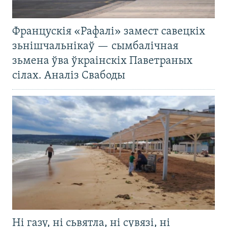
Францускія «Рафалі» замест савецкіх
зьнішчальнікаў — сымбалічная
зьмена ўва ўкраінскіх Паветраных
сілах. Аналіз Свабоды
Ні газу, ні сьвятла, ні сувязі, ні