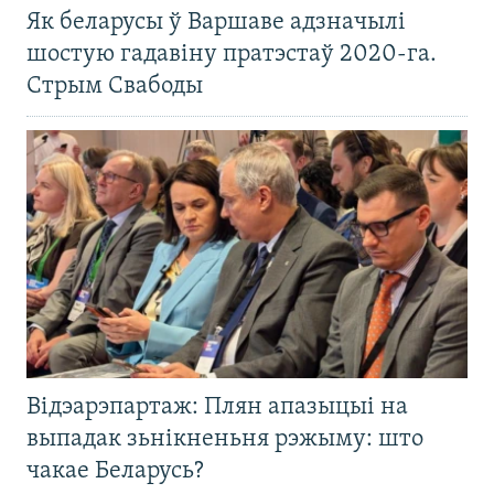
Як беларусы ў Варшаве адзначылі
шостую гадавіну пратэстаў 2020-га.
Стрым Свабоды
Відэарэпартаж: Плян апазыцыі на
выпадак зьнікненьня рэжыму: што
чакае Беларусь?