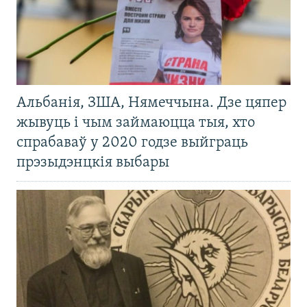
Альбанія, ЗША, Нямеччына. Дзе цяпер
жывуць і чым займаюцца тыя, хто
спрабаваў у 2020 годзе выйграць
прэзыдэнцкія выбары