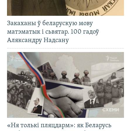
Закаханы ў беларускую мову
матэматык і сьвятар. 100 гадоў
Аляксандру Надсану
«Ня толькі пляцдарм»: як Беларусь