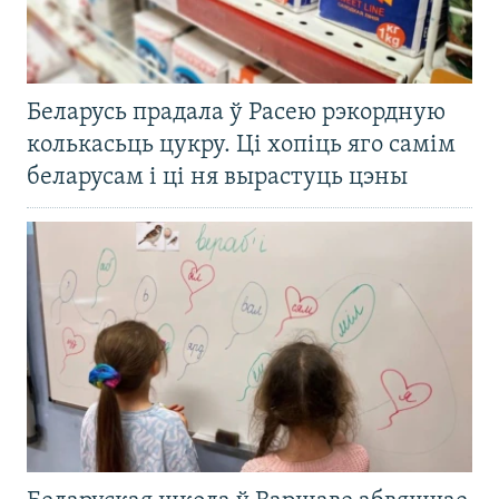
Беларусь прадала ў Расею рэкордную
колькасьць цукру. Ці хопіць яго самім
беларусам і ці ня вырастуць цэны