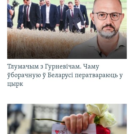
Тлумачым з Гурневічам. Чаму
ўборачную ў Беларусі ператвараюць у
цырк