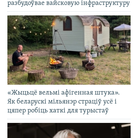
разбудоўвае вайсковую інфраструктуру
«Жыцьцё вельмі афігенная штука».
Як беларускі мільянэр страціў усё і
цяпер робіць хаткі для турыстаў