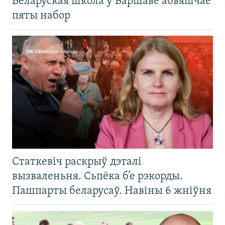
Беларуская школа ў Варшаве абвяшчае
пяты набор
Статкевіч раскрыў дэталі
вызваленьня. Сьпёка б’е рэкорды.
Пашпарты беларусаў. Навіны 6 жніўня