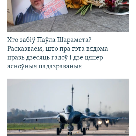
Хто забіў Паўла Шарамета?
Расказваем, што пра гэта вядома
празь дзесяць гадоў і дзе цяпер
асноўныя падазраваныя