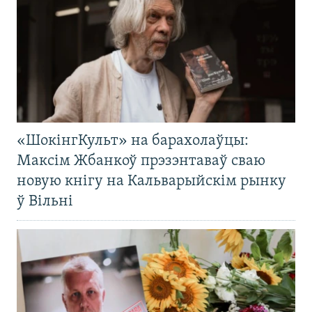
«ШокінгКульт» на барахолаўцы:
Максім Жбанкоў прэзэнтаваў сваю
новую кнігу на Кальварыйскім рынку
ў Вільні