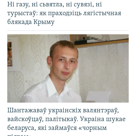
Ні газу, ні сьвятла, ні сувязі, ні
турыстаў: як праходзіць лягістычная
блякада Крыму
Шантажаваў украінскіх валянтэраў,
вайскоўцаў, палітыкаў. Украіна шукае
беларуса, які займаўся «чорным