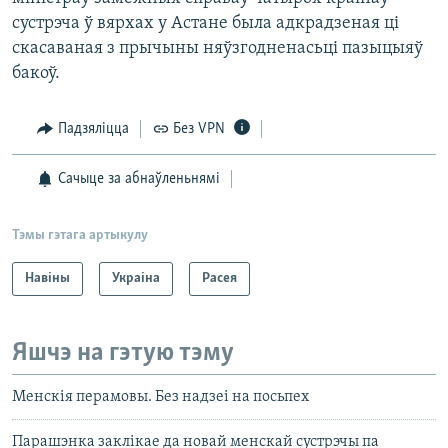
сустрэча ў вярхах у Астане была адкрадзеная ці
скасаваная з прычыны няўзгодненасьці пазыцыяў
бакоў.
Падзяліцца
Без VPN
Сачыце за абнаўленьнямі
Тэмы гэтага артыкулу
Навіны
Украіна
Расея
Яшчэ на гэтую тэму
Менскія перамовы. Без надзеі на посьпех
Парашэнка заклікае да новай менскай сустрэчы па