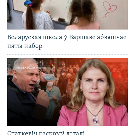
Беларуская школа ў Варшаве абвяшчае
пяты набор
Статкевіч раскрыў дэталі