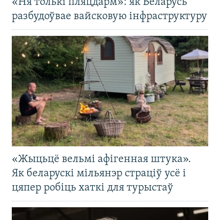
«Ня толькі пляцдарм»: як Беларусь
разбудоўвае вайсковую інфраструктуру
«Жыцьцё вельмі афігенная штука».
Як беларускі мільянэр страціў усё і
цяпер робіць хаткі для турыстаў