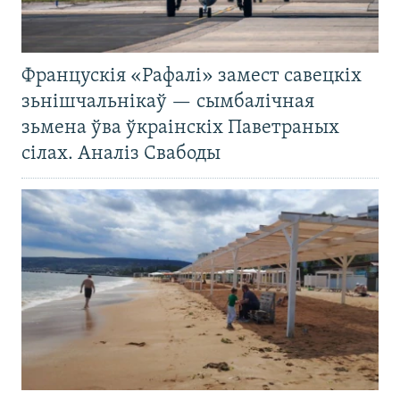
Францускія «Рафалі» замест савецкіх
зьнішчальнікаў — сымбалічная
зьмена ўва ўкраінскіх Паветраных
сілах. Аналіз Свабоды