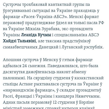
Сустрэчы трохбаковай кантактнай групы па
ўрэгуляваньні сытуацыі ва Ўкраіне праходзяць у
фармаце «Расея-Ўкраіна-АБСЭ». Менскі фармат
перамоваў прадугледжвае ўдзел ня толькі пасла РФ
ва Ўкраіне Міхаіла Зурабава, экс-прэзыдэнта
Ўкраіны
Леаніда Кучмы
і спэцпасланьніка АБСЭ
Хайдзі Тальявіні
, але таксама прадстаўнікоў
самаабвешчаных Данецкай і Луганскай рэспублік.
Апошняя сустрэча ў Менску ў гэтым фармаце
адбылася 24 сьнежня. Паведамлялася, што была
дасягнутая дамоўленасьць наконт абмену
палоннымі. На сярэдзіну студзеня ў казахстанскай
сталіцы Астане рыхтавалася сустрэча па Ўкраіне ў
«нармандзскім фармаце», ў складзе прэзыдэнтаў
Расеі, Францыі і Ўкраіны і канцлера Нямеччыны.
Аднак пасьля перамоваў 12 студзеня ў Бэрліне
міністраў замежных справаў чатырох краінаў