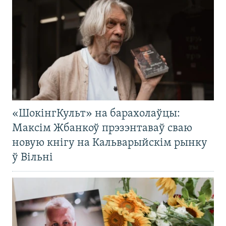
«ШокінгКульт» на барахолаўцы:
Максім Жбанкоў прэзэнтаваў сваю
новую кнігу на Кальварыйскім рынку
ў Вільні