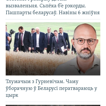
вызваленьня. Сьпёка б’е рэкорды.
Пашпарты беларусаў. Навіны 6 жніўня
Тлумачым з Гурневічам. Чаму
ўборачную ў Беларусі ператвараюць у
цырк