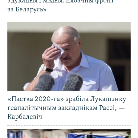
адукацыя і мэдыя: нябачны фронт
за Беларусь»
«Пастка 2020-га» зрабіла Лукашэнку
геапалітычным закладнікам Расеі, —
Карбалевіч