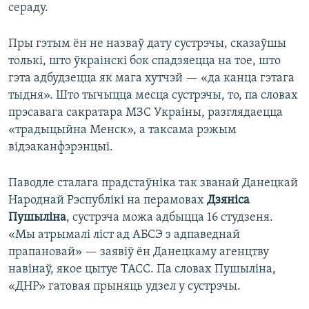
сераду.
Пры гэтым ён не назваў дату сустрэчы, сказаўшы
толькі, што ўкраінскі бок спадзяецца на тое, што
гэта адбудзецца як мага хутчэй — «да канца гэтага
тыдня». Што тычыцца месца сустрэчы, то, па словах
прэсавага сакратара МЗС Украіны, разглядаецца
«традыцыйна Менск», а таксама рэжым
відэаканфэрэнцыі.
Паводле сталага прадстаўніка так званай Данецкай
Народнай Рэспублікі на перамовах
Дзяніса
Пушыліна
, сустрэча можа адбыцца 16 студзеня.
«Мы атрымалі ліст ад АБСЭ з адпаведнай
прапановай» — заявіў ён Данецкаму агенцтву
навінаў, якое цытуе ТАСС. Па словах Пушыліна,
«ДНР» гатовая прыняць удзел у сустрэчы.