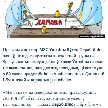
КУЛЬТУРА
МОВА
КАЛЯНДАР
НА ХВАЛЯХ СВАБОДЫ
Прэсавы сакратар МЗС Украіны Яўген Перабійніс
заявіў, што дата сустрэчы кантактнай групы па
ўрэгуляваньні сытуацыі на ўсходзе Ўкраіны пакуль
не вызначаная, паводле яго, невядома, ці возьмуць
у ёй удзел прадстаўнікі самаабвешчаных Данецкай
і Луганскай «народных рэспублік».
«Мы чакаем пацьверджаньня ад прадстаўнікоў
„ДНР-ЛНР“ аб іх гатоўнасьці ўзяць удзел у
пасяджэньні», — сказаў
Перабійніс
на брыфінгу ў