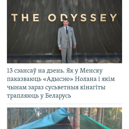
13 сэансаў на дзень. Як у Менску
паказваюць «Адысэю» Нолана і якім
чынам зараз сусьветныя кінагіты
трапляюць у Беларусь