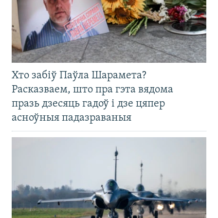
Хто забіў Паўла Шарамета?
Расказваем, што пра гэта вядома
празь дзесяць гадоў і дзе цяпер
асноўныя падазраваныя