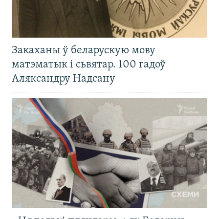
Закаханы ў беларускую мову
матэматык і сьвятар. 100 гадоў
Аляксандру Надсану