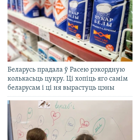
Беларусь прадала ў Расею рэкордную
колькасьць цукру. Ці хопіць яго самім
беларусам і ці ня вырастуць цэны