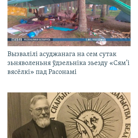
Вызвалілі асуджанага на сем сутак
зьняволеньня ўдзельніка зьезду «Сям’і
вясёлкі» пад Расонамі