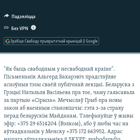
КУЛЬТУРА
МОВА
КАЛЯНДАР
НА ХВАЛЯХ СВАБОДЫ
Падзяліцца
Без VPN
Зрабіце Свабоду прыярытэтнай крыніцай ў Google
"Як быць свабодным у несвабоднай краіне".
Пісьменьнік Альгерд Бахарэвіч прадстаўляе
асноўныя тэзы сваёй публічнай лекцыі. Беларуска з
Грэцыі Натальля Васільева пра тое, чаму галасавала
за партыю «Сірыза». Мечыслаў Грыб пра новы
закон аб ваенным становішчы: гэта з-за страху
перад беларускім Майданам. Тэлефануйце ў жывы
эфір: +375 29 6514204 (Вэлком), або ў любы час на
аўтаадказьнік у Менску +375 172 663952. Адрас
нашага аўтаадказьніка ў SKYPE: svabodaradio.