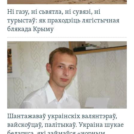
Ні газу, ні сьвятла, ні сувязі, ні
турыстаў: як праходзіць лягістычная
блякада Крыму
Шантажаваў украінскіх валянтэраў,
вайскоўцаў, палітыкаў. Украіна шукае
беларуса, які займаўся «чорным