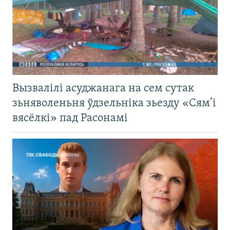
Вызвалілі асуджанага на сем сутак
зьняволеньня ўдзельніка зьезду «Сям’і
вясёлкі» пад Расонамі