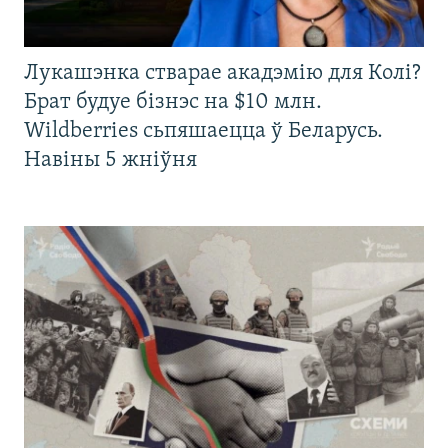
Лукашэнка стварае акадэмію для Колі?
Брат будуе бізнэс на $10 млн.
Wildberries сьпяшаецца ў Беларусь.
Навіны 5 жніўня