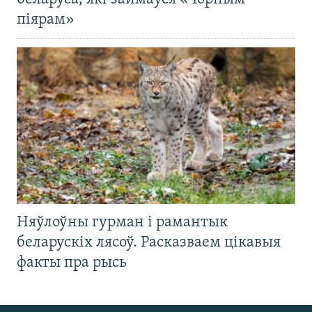
піярам»
Няўлоўны гурман і рамантык
беларускіх лясоў. Расказваем цікавыя
факты пра рысь