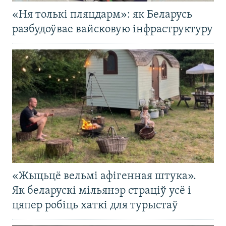
«Ня толькі пляцдарм»: як Беларусь
разбудоўвае вайсковую інфраструктуру
«Жыцьцё вельмі афігенная штука».
Як беларускі мільянэр страціў усё і
цяпер робіць хаткі для турыстаў