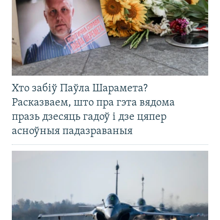
Хто забіў Паўла Шарамета?
Расказваем, што пра гэта вядома
празь дзесяць гадоў і дзе цяпер
асноўныя падазраваныя