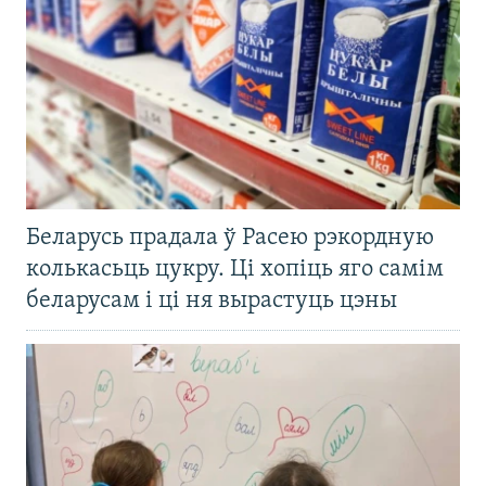
Беларусь прадала ў Расею рэкордную
колькасьць цукру. Ці хопіць яго самім
беларусам і ці ня вырастуць цэны