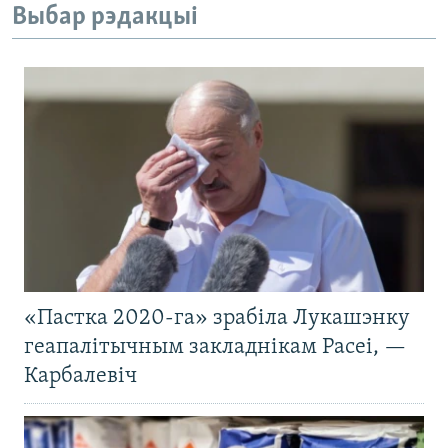
Выбар рэдакцыі
«Пастка 2020-га» зрабіла Лукашэнку
геапалітычным закладнікам Расеі, —
Карбалевіч