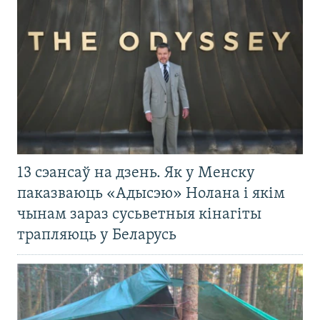
13 сэансаў на дзень. Як у Менску
паказваюць «Адысэю» Нолана і якім
чынам зараз сусьветныя кінагіты
трапляюць у Беларусь