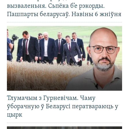
вызваленьня. Сьпёка б’е рэкорды.
Пашпарты беларусаў. Навіны 6 жніўня
Тлумачым з Гурневічам. Чаму
ўборачную ў Беларусі ператвараюць у
цырк