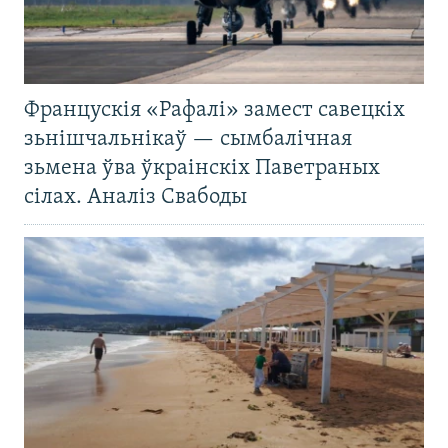
Францускія «Рафалі» замест савецкіх
зьнішчальнікаў — сымбалічная
зьмена ўва ўкраінскіх Паветраных
сілах. Аналіз Свабоды