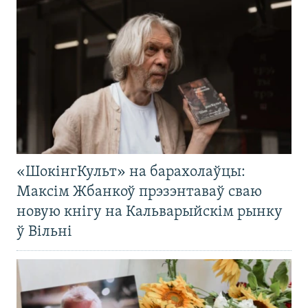
«ШокінгКульт» на барахолаўцы:
Максім Жбанкоў прэзэнтаваў сваю
новую кнігу на Кальварыйскім рынку
ў Вільні