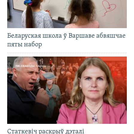
Беларуская школа ў Варшаве абвяшчае
пяты набор
Статкевіч раскрыў дэталі