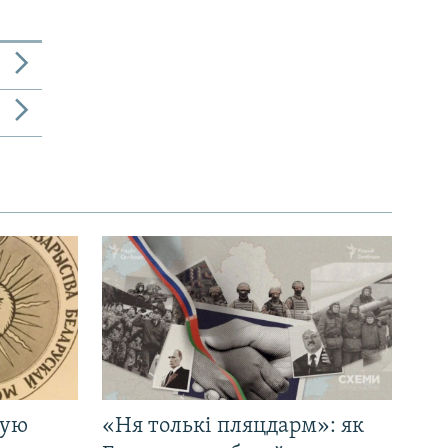
кую
«Ня толькі пляцдарм»: як