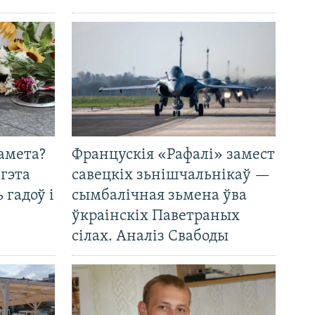
амета?
Францускія «Рафалі» замест
 гэта
савецкіх зьнішчальнікаў —
 гадоў і
сымбалічная зьмена ўва
ўкраінскіх Паветраных
сілах. Аналіз Свабоды