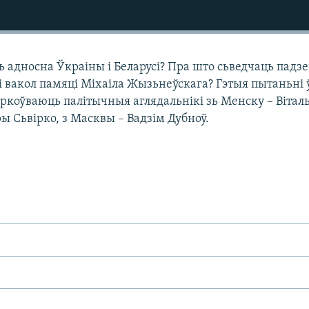
 адносна Ўкраіны і Беларусі? Пра што сьведчаць падзеі
і вакол памяці Міхаіла Жызьнеўскага? Гэтыя пытаньні 
ркоўваюць палітычныя аглядальнікі зь Менску – Вітал
ры Сьвірко, з Масквы – Вадзім Дубноў.