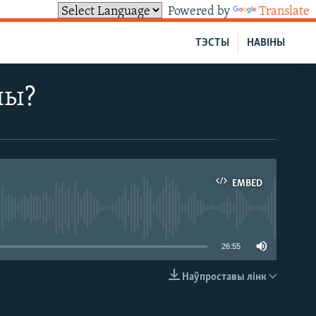
Powered by
Translate
ТЭСТЫ
НАВІНЫ
ны?
EMBED
able
26:55
Наўпроставы лінк
EMBED