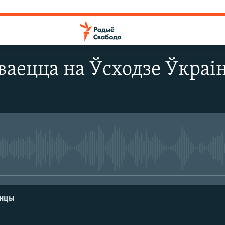
аецца на Ўсходзе Ўкраі
No media source currently avail
енцы