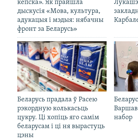
кепска». Як прайшла
Лукашэ
дыскусія «Мова, культура,
закладн
адукацыя і мэдыя: нябачны
Карбал
фронт за Беларусь»
Беларусь прадала ў Расею
Беларус
рэкордную колькасьць
Варшав
цукру. Ці хопіць яго самім
набор
беларусам і ці ня вырастуць
цэны