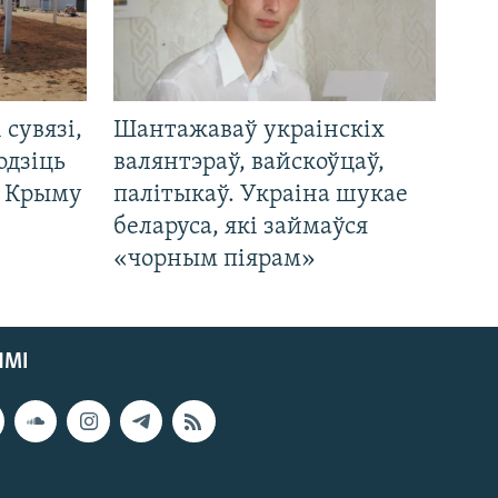
і сувязі,
Шантажаваў украінскіх
одзіць
валянтэраў, вайскоўцаў,
а Крыму
палітыкаў. Украіна шукае
беларуса, які займаўся
«чорным піярам»
ЯМІ