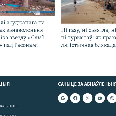
лі асуджанага на
ак зьняволеньня
Ні газу, ні сьвятла, н
іка зьезду «Сям’і
ні турыстаў: як прах
» пад Расонамі
лягістычная блякад
АЦЫЯ
САЧЫЦЕ ЗА АБНАЎЛЕНЬН
якаваньне
праграма