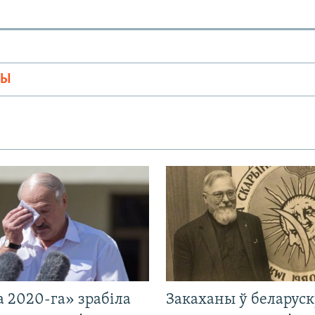
МЫ
 2020-га» зрабіла
Закаханы ў беларус