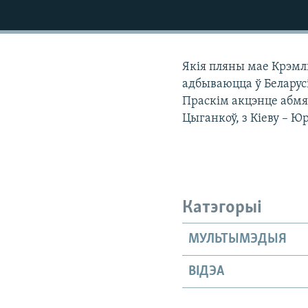
КАЛЯНДАР
НА ХВАЛЯХ СВАБОДЫ
Якія пляны мае Крэмль
адбываюцца ў Беларус
Праскім акцэнце абмя
Цыганкоў, з Кіеву – Ю
Катэгорыі
МУЛЬТЫМЭДЫЯ
ВІДЭА