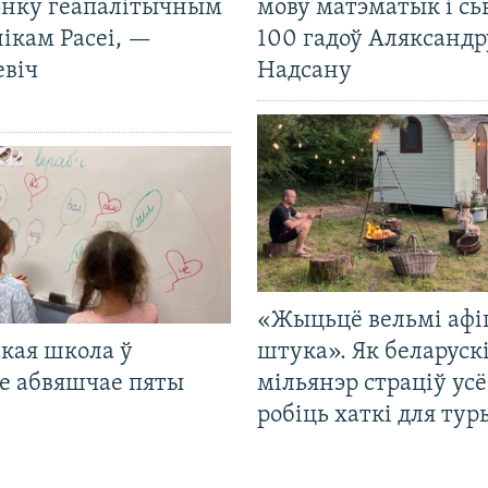
нку геапалітычным
мову матэматык і сь
ікам Расеі, —
100 гадоў Аляксандр
евіч
Надсану
«Жыцьцё вельмі афі
кая школа ў
штука». Як беларуск
е абвяшчае пяты
мільянэр страціў усё
робіць хаткі для тур