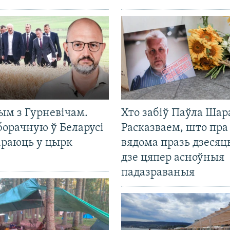
ым з Гурневічам.
Хто забіў Паўла Шар
борачную ў Беларусі
Расказваем, што пра
араюць у цырк
вядома празь дзесяць
дзе цяпер асноўныя
падазраваныя