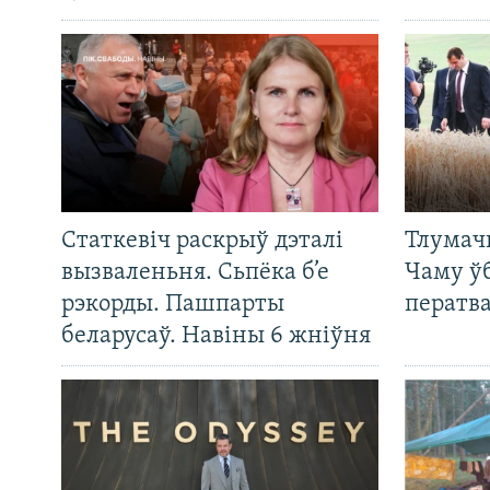
Статкевіч раскрыў дэталі
Тлумач
вызваленьня. Сьпёка б’е
Чаму ў
рэкорды. Пашпарты
ператв
беларусаў. Навіны 6 жніўня