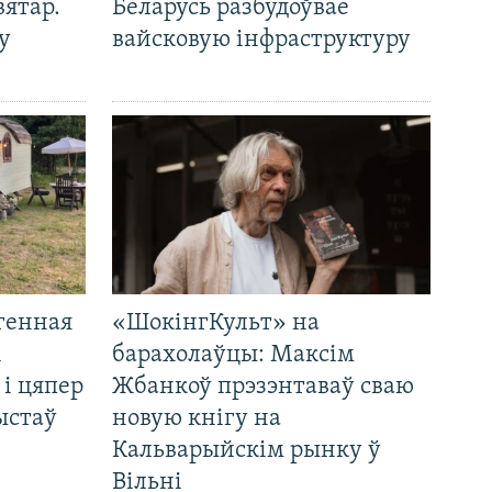
вятар.
Беларусь разбудоўвае
у
вайсковую інфраструктуру
генная
«ШокінгКульт» на
і
барахолаўцы: Максім
 і цяпер
Жбанкоў прэзэнтаваў сваю
ыстаў
новую кнігу на
Кальварыйскім рынку ў
Вільні