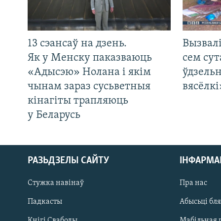
13 сэансаў на дзень.
Вызвалі
Як у Менску паказваюць
сем сут
«Адысэю» Нолана і якім
ўдзельн
чынам зараз сусьветныя
вясёлкі
кінагіты трапляюць
у Беларусь
РАЗЬДЗЕЛЫ САЙТУ
ІНФАРМ
Стужка навінаў
Пра нас
Падкасты
Абысьці бл
Кнігі Свабоды
Мабільная 