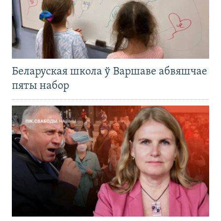
Беларуская школа ў Варшаве абвяшчае
пяты набор