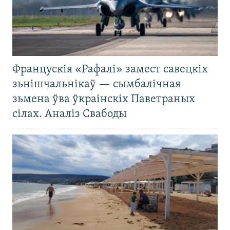
Францускія «Рафалі» замест савецкіх
зьнішчальнікаў — сымбалічная
зьмена ўва ўкраінскіх Паветраных
сілах. Аналіз Свабоды