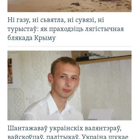
Ні газу, ні сьвятла, ні сувязі, ні
турыстаў: як праходзіць лягістычная
блякада Крыму
Шантажаваў украінскіх валянтэраў,
вайскоўцаў, палітыкаў. Украіна шукае