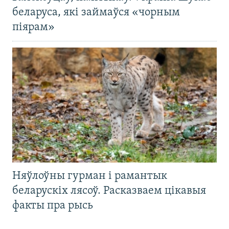
беларуса, які займаўся «чорным
піярам»
Няўлоўны гурман і рамантык
беларускіх лясоў. Расказваем цікавыя
факты пра рысь