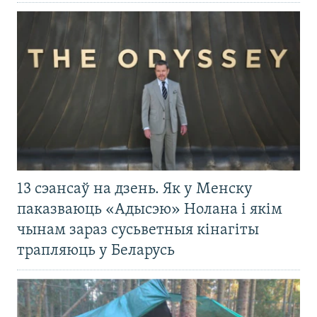
13 сэансаў на дзень. Як у Менску
паказваюць «Адысэю» Нолана і якім
чынам зараз сусьветныя кінагіты
трапляюць у Беларусь