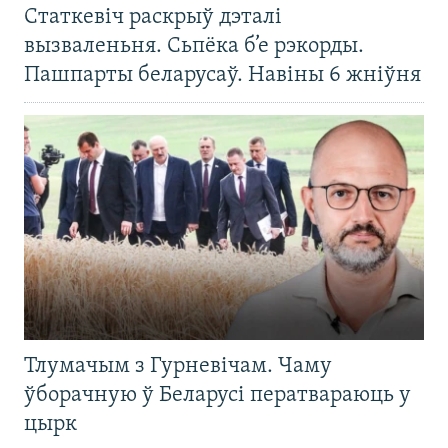
Статкевіч раскрыў дэталі
вызваленьня. Сьпёка б’е рэкорды.
Пашпарты беларусаў. Навіны 6 жніўня
Тлумачым з Гурневічам. Чаму
ўборачную ў Беларусі ператвараюць у
цырк