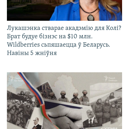
Лукашэнка стварае акадэмію для Колі?
Брат будуе бізнэс на $10 млн.
Wildberries сьпяшаецца ў Беларусь.
Навіны 5 жніўня