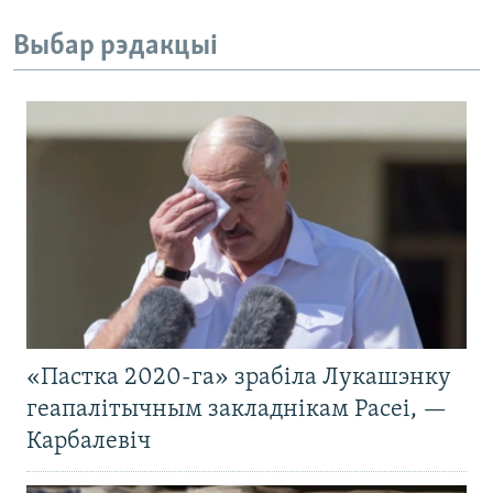
Выбар рэдакцыі
«Пастка 2020-га» зрабіла Лукашэнку
геапалітычным закладнікам Расеі, —
Карбалевіч