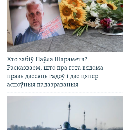
Хто забіў Паўла Шарамета?
Расказваем, што пра гэта вядома
празь дзесяць гадоў і дзе цяпер
асноўныя падазраваныя