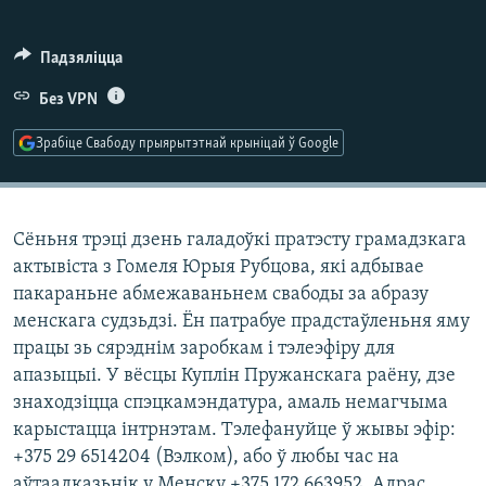
КУЛЬТУРА
МОВА
КАЛЯНДАР
НА ХВАЛЯХ СВАБОДЫ
Падзяліцца
Без VPN
Зрабіце Свабоду прыярытэтнай крыніцай ў Google
Сёньня трэці дзень галадоўкі пратэсту грамадзкага
актывіста з Гомеля Юрыя Рубцова, які адбывае
пакараньне абмежаваньнем свабоды за абразу
менскага судзьдзі. Ён патрабуе прадстаўленьня яму
працы зь сярэднім заробкам і тэлеэфіру для
апазыцыі. У вёсцы Куплін Пружанскага раёну, дзе
знаходзіцца спэцкамэндатура, амаль немагчыма
карыстацца інтрнэтам. Тэлефануйце ў жывы эфір:
+375 29 6514204 (Вэлком), або ў любы час на
аўтаадказьнік у Менску +375 172 663952. Адрас