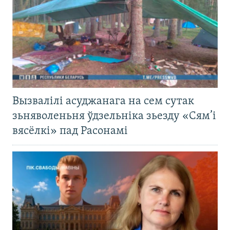
Вызвалілі асуджанага на сем сутак
зьняволеньня ўдзельніка зьезду «Сям’і
вясёлкі» пад Расонамі