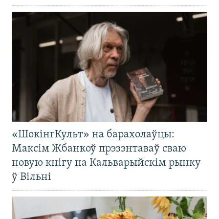
«ШокінгКульт» на барахолаўцы:
Максім Жбанкоў прэзэнтаваў сваю
новую кнігу на Кальварыйскім рынку
ў Вільні