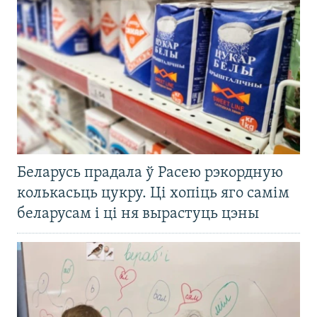
Беларусь прадала ў Расею рэкордную
колькасьць цукру. Ці хопіць яго самім
беларусам і ці ня вырастуць цэны