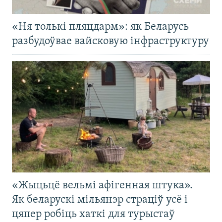
«Ня толькі пляцдарм»: як Беларусь
разбудоўвае вайсковую інфраструктуру
«Жыцьцё вельмі афігенная штука».
Як беларускі мільянэр страціў усё і
цяпер робіць хаткі для турыстаў