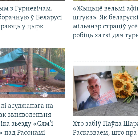
ым з Гурневічам.
«Жыцьцё вельмі афі
борачную ў Беларусі
штука». Як беларуск
араюць у цырк
мільянэр страціў усё
робіць хаткі для тур
лі асуджанага на
ак зьняволеньня
іка зьезду «Сям’і
Хто забіў Паўла Шар
» пад Расонамі
Расказваем, што пра