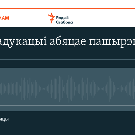
ЙКАМ
 адукацыі абяцае пашыр
No media source currently avail
енцы