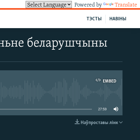
Powered by
Translate
ТЭСТЫ
НАВІНЫ
эньне беларушчыны
EMBED
able
27:59
Наўпроставы лінк
EMBED