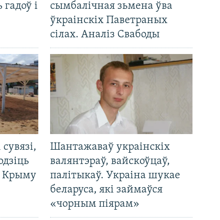
 гадоў і
сымбалічная зьмена ўва
ўкраінскіх Паветраных
сілах. Аналіз Свабоды
і сувязі,
Шантажаваў украінскіх
одзіць
валянтэраў, вайскоўцаў,
а Крыму
палітыкаў. Украіна шукае
беларуса, які займаўся
«чорным піярам»