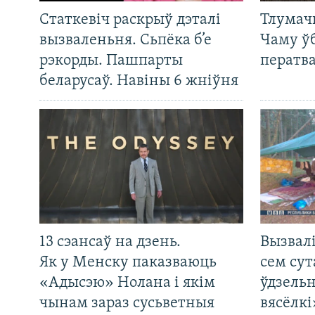
Статкевіч раскрыў дэталі
Тлумач
вызваленьня. Сьпёка б’е
Чаму ў
рэкорды. Пашпарты
ператв
беларусаў. Навіны 6 жніўня
13 сэансаў на дзень.
Вызвалі
Як у Менску паказваюць
сем сут
«Адысэю» Нолана і якім
ўдзельн
чынам зараз сусьветныя
вясёлкі