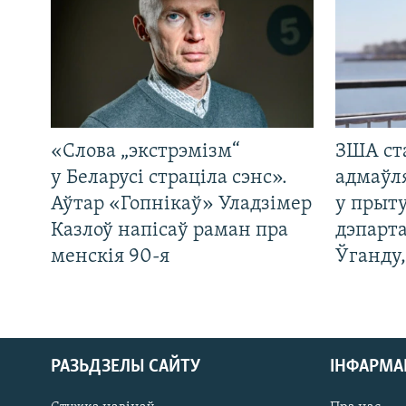
«Слова „экстрэмізм“
ЗША ст
у Беларусі страціла сэнс».
адмаўл
Аўтар «Гопнікаў» Уладзімер
у прыту
Казлоў напісаў раман пра
дэпарта
менскія 90-я
Ўганду
РАЗЬДЗЕЛЫ САЙТУ
ІНФАРМ