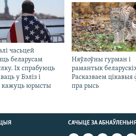
алі часьцей
яць беларусам
Няўлоўны гурман і
лку. Іх спрабуюць
рамантык беларускіх
ваць у Бэліз і
Расказваем цікавыя
, кажуць юрысты
пра рысь
АЦЫЯ
САЧЫЦЕ ЗА АБНАЎЛЕНЬН