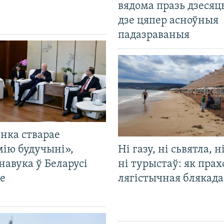
вядома празь дзесяць
дзе цяпер асноўныя
падазраваныя
нка стварае
мію будучыні»,
Ні газу, ні сьвятла, н
навука ў Беларусі
ні турыстаў: як прах
е
лягістычная блякад