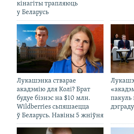
кінагіты трапляюць
у Беларусь
Лукашэнка стварае
Лукашэ
акадэмію для Колі? Брат
«акадэ
будуе бізнэс на $10 млн.
пакуль 
Wildberries сьпяшаецца
дэграду
ў Беларусь. Навіны 5 жніўня