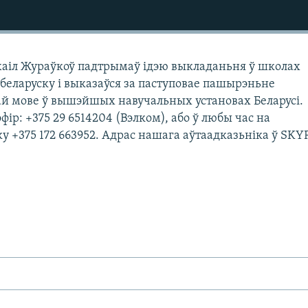
хаіл Жураўкоў падтрымаў ідэю выкладаньня ў школах
па-беларуску і выказаўся за паступовае пашырэньне
й мове ў вышэйшых навучальных установах Беларусі.
ір: +375 29 6514204 (Вэлком), або ў любы час на
у +375 172 663952. Адрас нашага аўтаадказьніка ў SKY