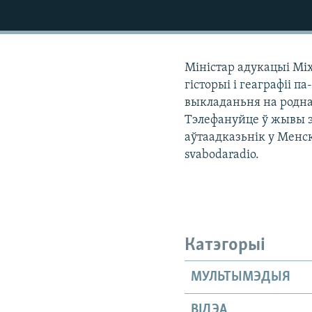
КАЛЯНДАР
НА ХВАЛЯХ СВАБОДЫ
Міністар адукацыі Мі
гісторыі і геаграфіі 
выкладаньня на родна
Тэлефануйце ў жывы эф
аўтаадказьнік у Менск
svabodaradio.
Катэгорыі
МУЛЬТЫМЭДЫЯ
ВІДЭА