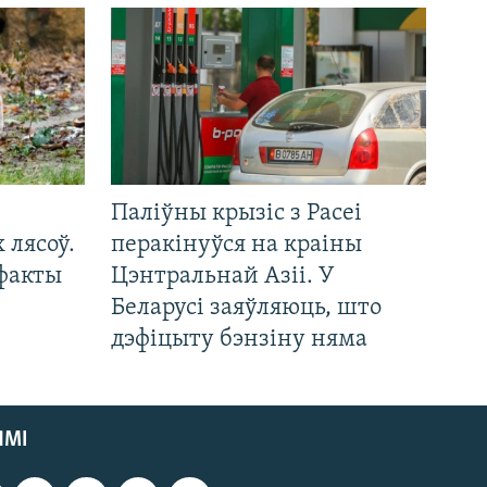
Паліўны крызіс з Расеі
 лясоў.
перакінуўся на краіны
 факты
Цэнтральнай Азіі. У
Беларусі заяўляюць, што
дэфіцыту бэнзіну няма
ЯМІ