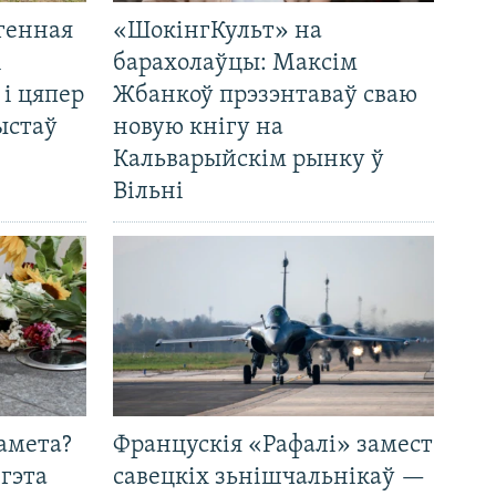
генная
«ШокінгКульт» на
і
барахолаўцы: Максім
 і цяпер
Жбанкоў прэзэнтаваў сваю
ыстаў
новую кнігу на
Кальварыйскім рынку ў
Вільні
амета?
Францускія «Рафалі» замест
 гэта
савецкіх зьнішчальнікаў —