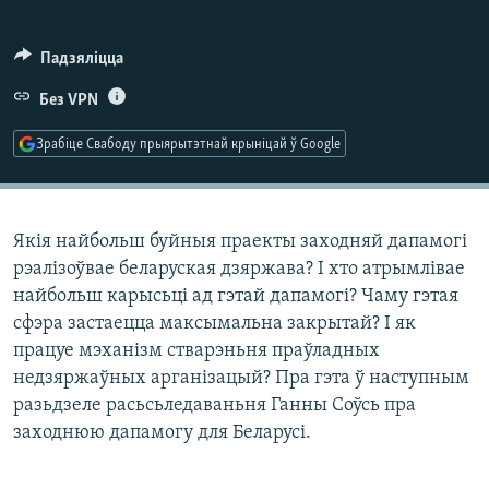
КУЛЬТУРА
МОВА
КАЛЯНДАР
НА ХВАЛЯХ СВАБОДЫ
Падзяліцца
Без VPN
Зрабіце Свабоду прыярытэтнай крыніцай ў Google
Якія найбольш буйныя праекты заходняй дапамогі
рэалізоўвае беларуская дзяржава? І хто атрымлівае
найбольш карысьці ад гэтай дапамогі? Чаму гэтая
сфэра застаецца максымальна закрытай? І як
працуе мэханізм стварэньня праўладных
недзяржаўных арганізацый? Пра гэта ў наступным
разьдзеле расьсьледаваньня Ганны Соўсь пра
заходнюю дапамогу для Беларусі.