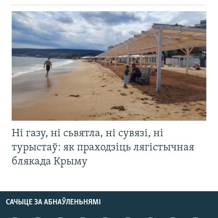
Ні газу, ні сьвятла, ні сувязі, ні
турыстаў: як праходзіць лягістычная
блякада Крыму
САЧЫЦЕ ЗА АБНАЎЛЕНЬНЯМІ