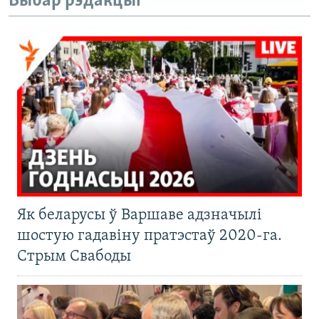
Выбар рэдакцыі
Як беларусы ў Варшаве адзначылі
шостую гадавіну пратэстаў 2020-га.
Стрым Свабоды