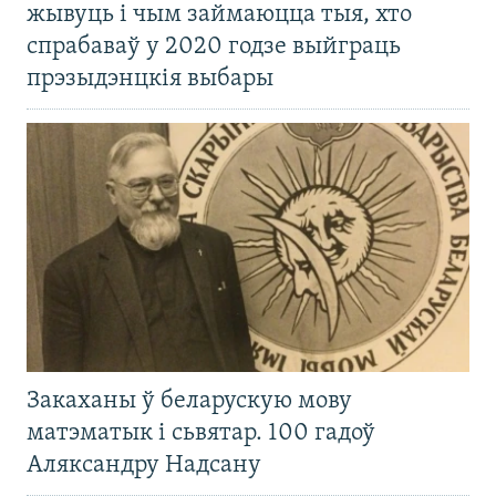
жывуць і чым займаюцца тыя, хто
спрабаваў у 2020 годзе выйграць
прэзыдэнцкія выбары
Закаханы ў беларускую мову
матэматык і сьвятар. 100 гадоў
Аляксандру Надсану