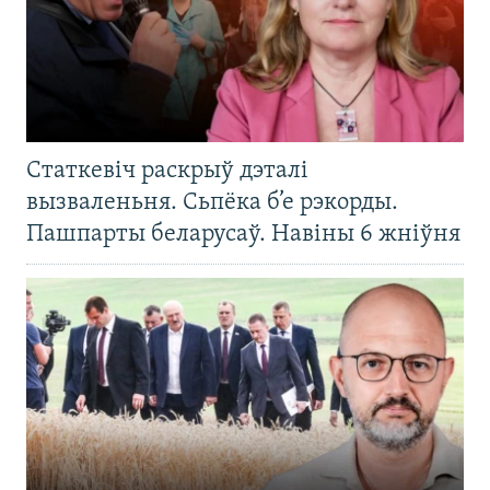
Статкевіч раскрыў дэталі
вызваленьня. Сьпёка б’е рэкорды.
Пашпарты беларусаў. Навіны 6 жніўня