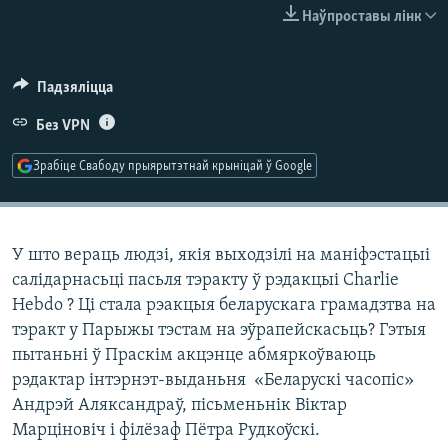
КУЛЬТУРА
МОВА
Наўпроставы лінк
КАЛЯНДАР
НА ХВАЛЯХ СВАБОДЫ
Падзяліцца
Без VPN
Зрабіце Свабоду прыярытэтнай крыніцай ў Google
У што вераць людзі, якія выходзілі на маніфэстацыі
салідарнасьці пасьля тэракту ў рэдакцыі Charlie
Hebdo ? Ці стала рэакцыя беларускага грамадзтва на
тэракт у Парыжы тэстам на эўрапейскасьць? Гэтыя
пытаньні ў Праскім акцэнце абмяркоўваюць
рэдактар інтэрнэт-выданьня «Беларускі часопіс»
Андрэй Аляксандраў, пісьменьнік Віктар
Марціновіч і філёзаф Пётра Рудкоўскі.