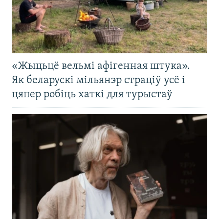
«Жыцьцё вельмі афігенная штука».
Як беларускі мільянэр страціў усё і
цяпер робіць хаткі для турыстаў