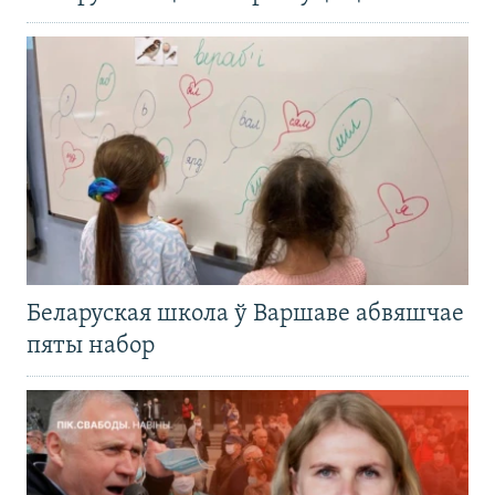
Беларуская школа ў Варшаве абвяшчае
пяты набор