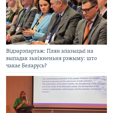
Відэарэпартаж: Плян апазыцыі на
выпадак зьнікненьня рэжыму: што
чакае Беларусь?