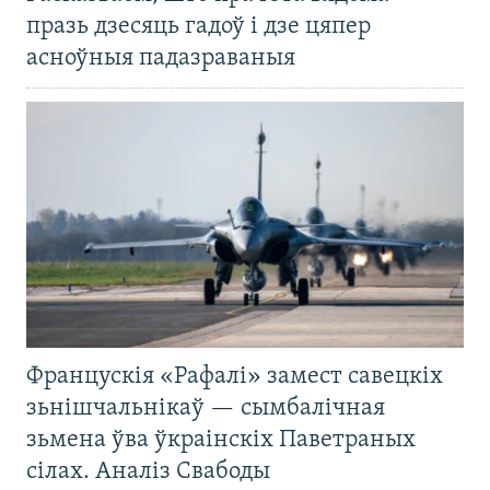
празь дзесяць гадоў і дзе цяпер
асноўныя падазраваныя
Францускія «Рафалі» замест савецкіх
зьнішчальнікаў — сымбалічная
зьмена ўва ўкраінскіх Паветраных
сілах. Аналіз Свабоды