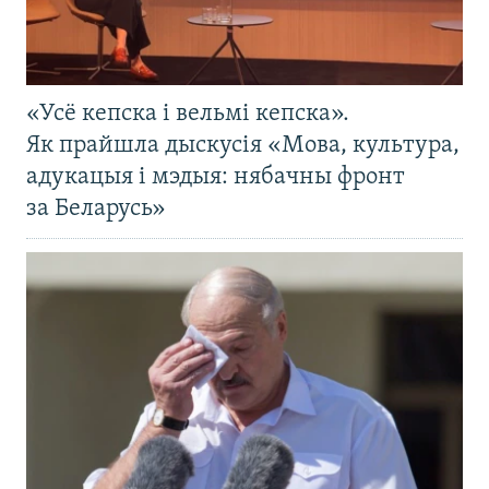
«Усё кепска і вельмі кепска».
Як прайшла дыскусія «Мова, культура,
адукацыя і мэдыя: нябачны фронт
за Беларусь»