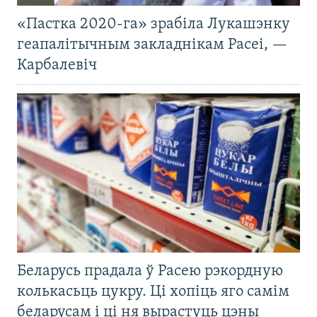
«Пастка 2020-га» зрабіла Лукашэнку
геапалітычным закладнікам Расеі, —
Карбалевіч
Беларусь прадала ў Расею рэкордную
колькасьць цукру. Ці хопіць яго самім
беларусам і ці ня вырастуць цэны