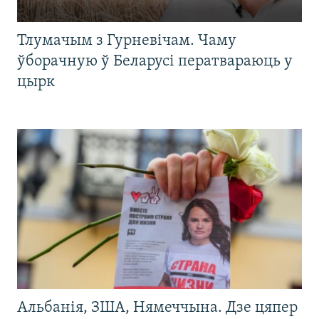
Тлумачым з Гурневічам. Чаму
ўборачную ў Беларусі ператвараюць у
цырк
Альбанія, ЗША, Нямеччына. Дзе цяпер