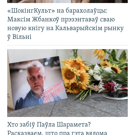
«ШокінгКульт» на барахолаўцы:
Максім Жбанкоў прэзэнтаваў сваю
новую кнігу на Кальварыйскім рынку
ў Вільні
Хто забіў Паўла Шарамета?
Расказваем, што пра гэта вядома