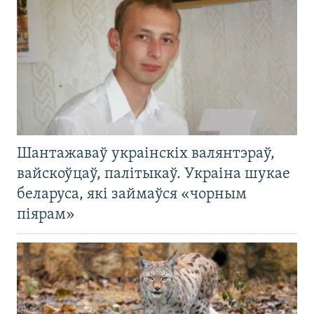
Шантажаваў украінскіх валянтэраў,
вайскоўцаў, палітыкаў. Украіна шукае
беларуса, які займаўся «чорным
піярам»