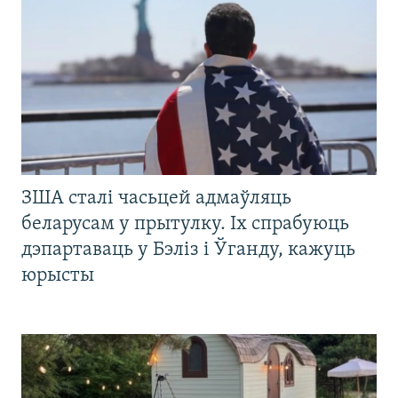
ЗША сталі часьцей адмаўляць
беларусам у прытулку. Іх спрабуюць
дэпартаваць у Бэліз і Ўганду, кажуць
юрысты