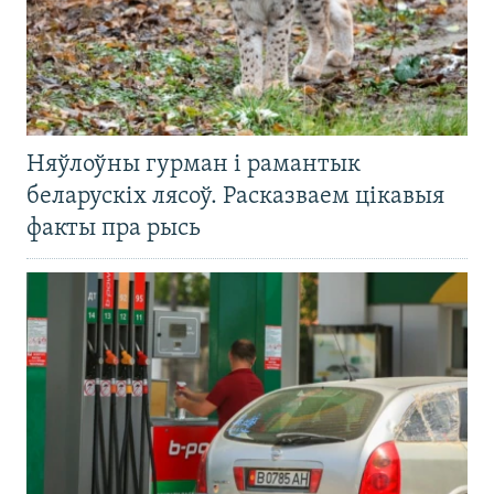
Няўлоўны гурман і рамантык
беларускіх лясоў. Расказваем цікавыя
факты пра рысь