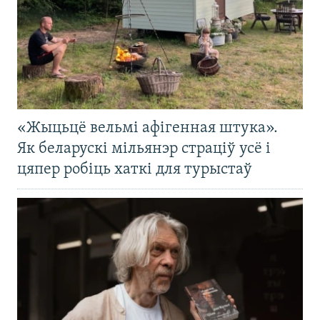
«Жыцьцё вельмі афігенная штука».
Як беларускі мільянэр страціў усё і
цяпер робіць хаткі для турыстаў