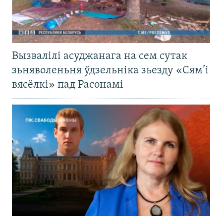
Вызвалілі асуджанага на сем сутак
зьняволеньня ўдзельніка зьезду «Сям’і
вясёлкі» пад Расонамі