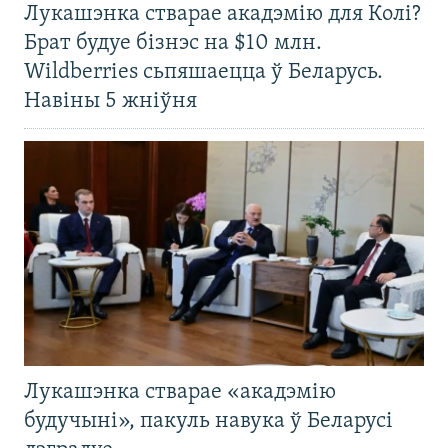
Лукашэнка стварае акадэмію для Колі?
Брат будуе бізнэс на $10 млн.
Wildberries сьпяшаецца ў Беларусь.
Навіны 5 жніўня
Лукашэнка стварае «акадэмію
будучыні», пакуль навука ў Беларусі