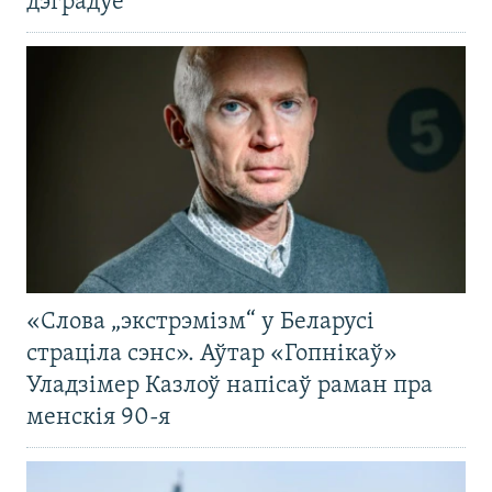
дэградуе
«Слова „экстрэмізм“ у Беларусі
страціла сэнс». Аўтар «Гопнікаў»
Уладзімер Казлоў напісаў раман пра
менскія 90-я