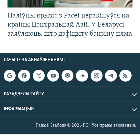
Паліўны крызіс з Расеі перакінуўся на
краіны Цэнтральнай Азіі. У Беларусі
заяўляюць, што дэфіцыту бэнзіну няма
САЧЫЦЕ ЗА АБНАЎЛЕНЬНЯМІ
РАЗЬДЗЕЛЫ САЙТУ
ІНФАРМАЦЫЯ
Радыё Свабода © 2026 РС | Усе правы захаваныя.