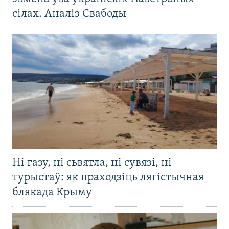
сілах. Аналіз Свабоды
Ні газу, ні сьвятла, ні сувязі, ні
турыстаў: як праходзіць лягістычная
блякада Крыму