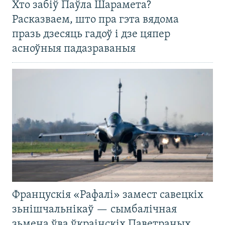
Хто забіў Паўла Шарамета?
Расказваем, што пра гэта вядома
празь дзесяць гадоў і дзе цяпер
асноўныя падазраваныя
Францускія «Рафалі» замест савецкіх
зьнішчальнікаў — сымбалічная
зьмена ўва ўкраінскіх Паветраных