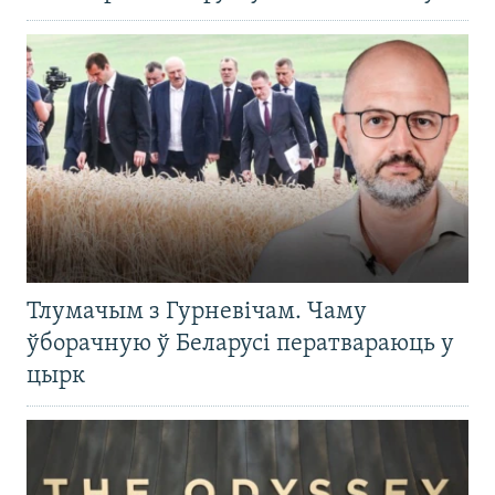
Тлумачым з Гурневічам. Чаму
ўборачную ў Беларусі ператвараюць у
цырк