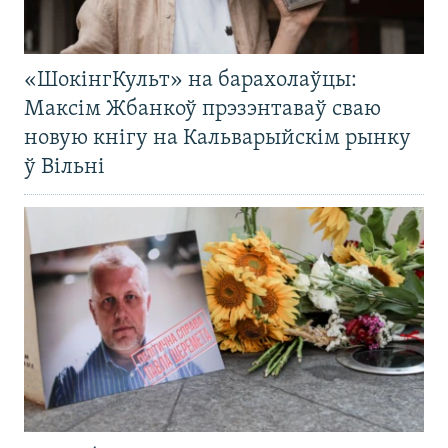
«ШокінгКульт» на барахолаўцы:
Максім Жбанкоў прэзэнтаваў сваю
новую кнігу на Кальварыйскім рынку
ў Вільні