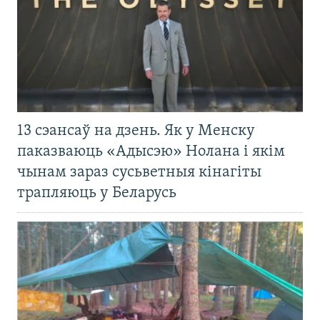
13 сэансаў на дзень. Як у Менску
паказваюць «Адысэю» Нолана і якім
чынам зараз сусьветныя кінагіты
трапляюць у Беларусь