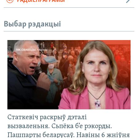
РАДЫЁПРАГРАМЫ
Выбар рэдакцыі
Статкевіч раскрыў дэталі
вызваленьня. Сьпёка б’е рэкорды.
Пашпарты беларусаў. Навіны 6 жніўня