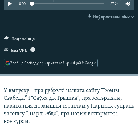
КУЛЬТУРА
МОВА
0:00
27:24
КАЛЯНДАР
НА ХВАЛЯХ СВАБОДЫ
Наўпроставы лінк
Падзяліцца
Без VPN
Зрабіце Свабоду прыярытэтнай крыніцай ў Google
У выпуску – пра рубрыкі нашага сайту “Імёны
Свабоды” і “Саўка ды Грышка”, пра матэрыялы,
пакліканыя да жыцьця тэрактам у Парыжы супраць
часопісу “Шарлі Эбдо”, пра новыя віктарыны і
конкурсы.