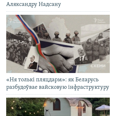
Аляксандру Надсану
«Ня толькі пляцдарм»: як Беларусь
разбудоўвае вайсковую інфраструктуру