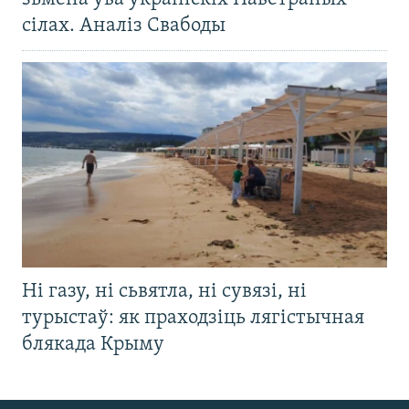
сілах. Аналіз Свабоды
Ні газу, ні сьвятла, ні сувязі, ні
турыстаў: як праходзіць лягістычная
блякада Крыму