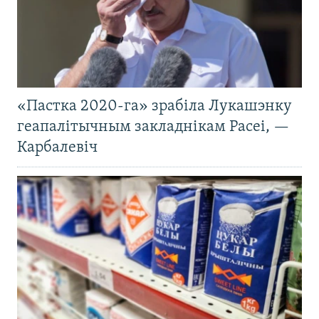
«Пастка 2020-га» зрабіла Лукашэнку
геапалітычным закладнікам Расеі, —
Карбалевіч