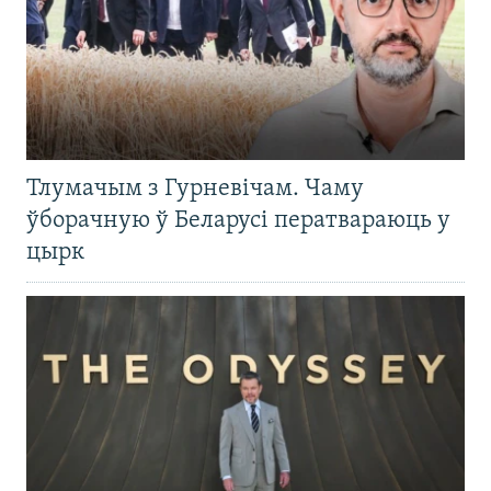
Тлумачым з Гурневічам. Чаму
ўборачную ў Беларусі ператвараюць у
цырк