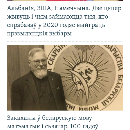
Альбанія, ЗША, Нямеччына. Дзе цяпер
жывуць і чым займаюцца тыя, хто
спрабаваў у 2020 годзе выйграць
прэзыдэнцкія выбары
Закаханы ў беларускую мову
матэматык і сьвятар. 100 гадоў