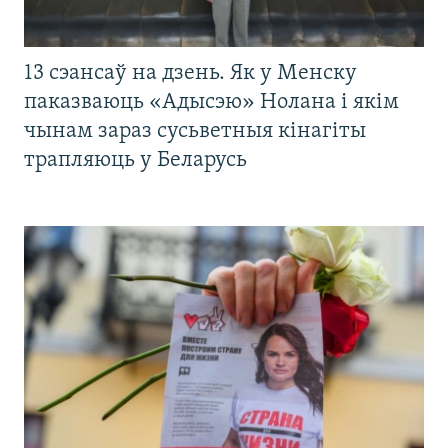
13 сэансаў на дзень. Як у Менску
паказваюць «Адысэю» Нолана і якім
чынам зараз сусьветныя кінагіты
трапляюць у Беларусь