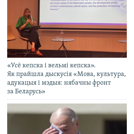
«Усё кепска і вельмі кепска».
Як прайшла дыскусія «Мова, культура,
адукацыя і мэдыя: нябачны фронт
за Беларусь»