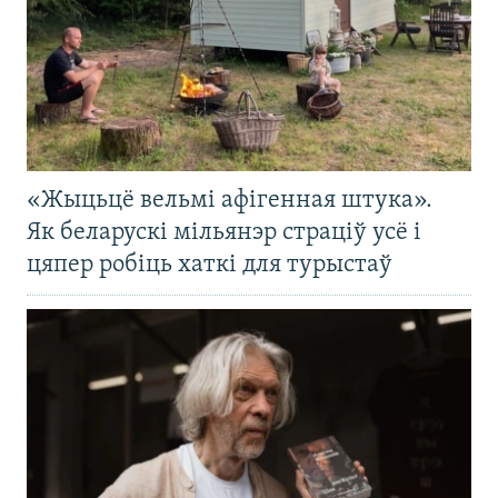
«Жыцьцё вельмі афігенная штука».
Як беларускі мільянэр страціў усё і
цяпер робіць хаткі для турыстаў