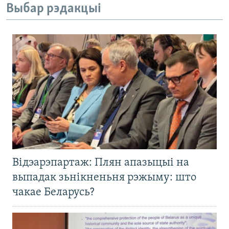
Выбар рэдакцыі
Відэарэпартаж: Плян апазыцыі на
выпадак зьнікненьня рэжыму: што
чакае Беларусь?