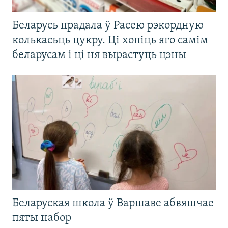
Беларусь прадала ў Расею рэкордную
колькасьць цукру. Ці хопіць яго самім
беларусам і ці ня вырастуць цэны
Беларуская школа ў Варшаве абвяшчае
пяты набор