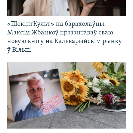
«ШокінгКульт» на барахолаўцы:
Максім Жбанкоў прэзэнтаваў сваю
новую кнігу на Кальварыйскім рынку
ў Вільні