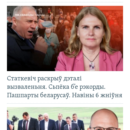
Статкевіч раскрыў дэталі
вызваленьня. Сьпёка б’е рэкорды.
Пашпарты беларусаў. Навіны 6 жніўня