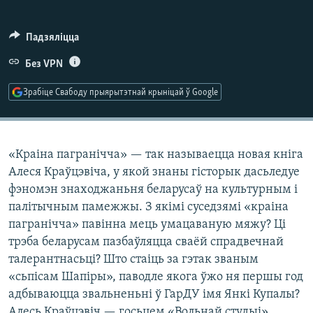
КУЛЬТУРА
МОВА
КАЛЯНДАР
НА ХВАЛЯХ СВАБОДЫ
Падзяліцца
Без VPN
Зрабіце Свабоду прыярытэтнай крыніцай ў Google
«Краіна пагранічча» — так называецца новая кніга
Алеся Краўцэвіча, у якой знаны гісторык дасьледуе
фэномэн знаходжаньня беларусаў на культурным і
палітычным памежжы. З якімі суседзямі «краіна
пагранічча» павінна мець умацаваную мяжу? Ці
трэба беларусам пазбаўляцца сваёй спрадвечнай
талерантнасьці? Што стаіць за гэтак званым
«сьпісам Шапіры», паводле якога ўжо ня першы год
адбываюцца звальненьні ў ГарДУ імя Янкі Купалы?
Алесь Краўцэвіч — госьцем «Вольнай студыі».