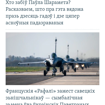
Хто забіў Паўла Шарамета?
Расказваем, што пра гэта вядома
празь дзесяць гадоў і дзе цяпер
асноўныя падазраваныя
Францускія «Рафалі» замест савецкіх
зьнішчальнікаў — сымбалічная
зьмена ўва ўкраінскіх Паветраных