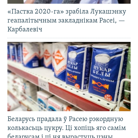
«Пастка 2020-га» зрабіла Лукашэнку
геапалітычным закладнікам Расеі, —
Карбалевіч
Беларусь прадала ў Расею рэкордную
колькасьць цукру. Ці хопіць яго самім
беларусам і ці ня вырастуць цэны