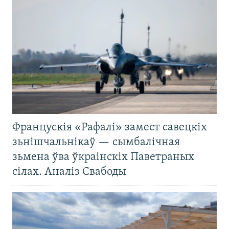
Францускія «Рафалі» замест савецкіх
зьнішчальнікаў — сымбалічная
зьмена ўва ўкраінскіх Паветраных
сілах. Аналіз Свабоды