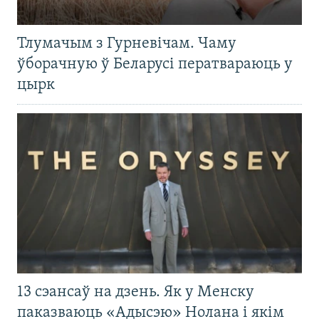
Тлумачым з Гурневічам. Чаму
ўборачную ў Беларусі ператвараюць у
цырк
13 сэансаў на дзень. Як у Менску
паказваюць «Адысэю» Нолана і якім