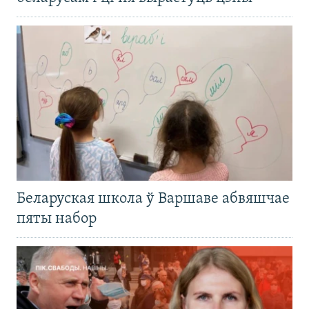
Беларуская школа ў Варшаве абвяшчае
пяты набор