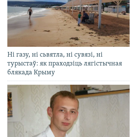
Ні газу, ні сьвятла, ні сувязі, ні
турыстаў: як праходзіць лягістычная
блякада Крыму