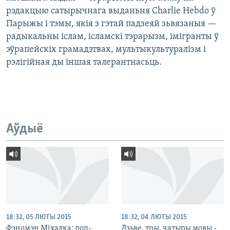
рэдакцыю сатырычнага выданьня Charlie Hebdo ў
Парыжы і тэмы, якія з гэтай падзеяй зьвязаныя —
радыкальны іслам, ісламскі тэрарызм, імігранты ў
эўрапейскіх грамадзтвах, мультыкультуралізм і
рэлігійная ды іншая талерантнасьць.
Аўдыё
18:32, 05 ЛЮТЫ 2015
18:32, 04 ЛЮТЫ 2015
Фэномэн Міхалка: поп-
Дзьве, тры, чатыры мовы -