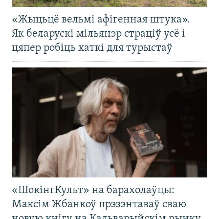
«Жыцьцё вельмі афігенная штука».
Як беларускі мільянэр страціў усё і
цяпер робіць хаткі для турыстаў
«ШокінгКульт» на барахолаўцы:
Максім Жбанкоў прэзэнтаваў сваю
новую кнігу на Кальварыйскім рынку