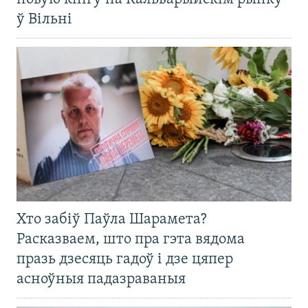
ў Вільні
Хто забіў Паўла Шарамета?
Расказваем, што пра гэта вядома
празь дзесяць гадоў і дзе цяпер
асноўныя падазраваныя