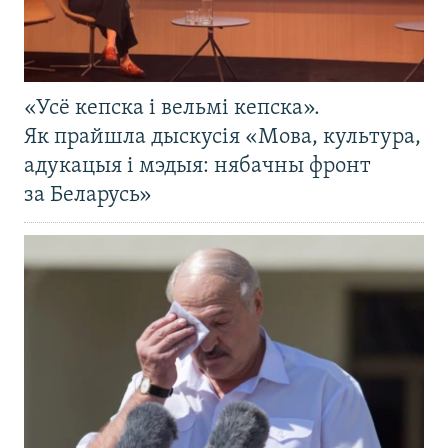
«Усё кепска і вельмі кепска».
Як прайшла дыскусія «Мова, культура,
адукацыя і мэдыя: нябачны фронт
за Беларусь»