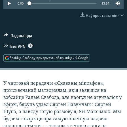
КУЛЬТУРА
МОВА
0:00
13:24
КАЛЯНДАР
НА ХВАЛЯХ СВАБОДЫ
Наўпроставы лінк
Падзяліцца
Без VPN
Зрабіце Свабоду прыярытэтнай крыніцай ў Google
У чарговай перадачы «Схаваны мікрафон»,
прысьвечанай матэрыялам, якія зьявіліся на
вэбсайце Радыё Свабода, але наогул не агучваліся ў
эфіры, бяруць удзел Сяргей Навумчык і Сяргей
Шупа, а павяду гэтую размову я, Ян Максімюк. Мы
будзем гаварыць пра самую значную падзею
апошняга тыдня — тэрарыстычную атаку на