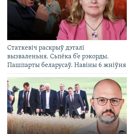
Статкевіч раскрыў дэталі
вызваленьня. Сьпёка б’е рэкорды.
Пашпарты беларусаў. Навіны 6 жніўня