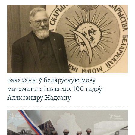
Закаханы ў беларускую мову
матэматык і сьвятар. 100 гадоў
Аляксандру Надсану