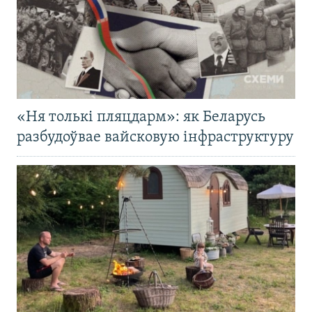
«Ня толькі пляцдарм»: як Беларусь
разбудоўвае вайсковую інфраструктуру