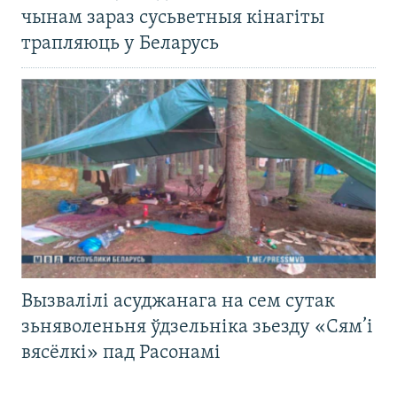
чынам зараз сусьветныя кінагіты
трапляюць у Беларусь
Вызвалілі асуджанага на сем сутак
зьняволеньня ўдзельніка зьезду «Сям’і
вясёлкі» пад Расонамі