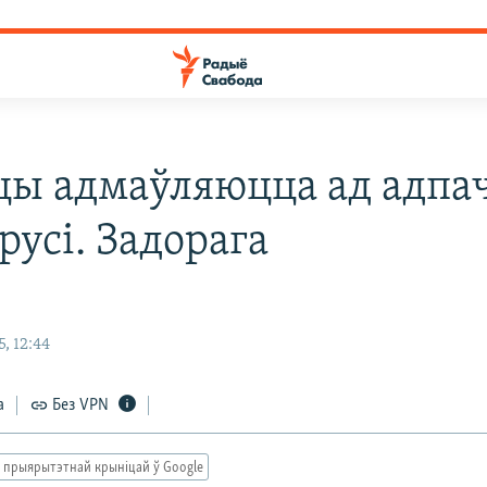
цы адмаўляюцца ад адпа
русі. Задорага
, 12:44
а
Без VPN
 прыярытэтнай крыніцай ў Google