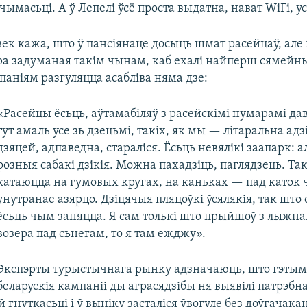
ымасьці. А ў Лепелі ўсё проста выдатна, нават WiFi, ус
ек кажа, што ў пансіянаце досыць шмат расейцаў, але
ра задуманая такім чынам, каб ехалі найперш сямейны
ніям разгуляцца асабліва няма дзе:
«Расейцы ёсьць, аўтамабіляў з расейскімі нумарамі да
тут амаль усе зь дзецьмі, такіх, як мы — літаральна адзін
дзяцей, адпаведна, стараліся. Ёсьць невялікі заапарк: а
розныя сабакі дзікія. Можна пахадзіць, паглядзець. Та
катаюцца на гумовых кругах, на каньках — пад каток
унутранае азярцо. Дзіцячыя пляцоўкі ўсялякія, так што
ёсьць чым заняцца. Я сам толькі што прыйшоў з лыжнай
возера пад сьнегам, то я там ежджу».
Экспэрты турыстычнага рынку адзначаюць, што гэтым
беларускія кампаніі ды аграсядзібы ня выявілі патрэбн
 гнуткасьці і ў выніку засталіся ўвогуле без доўгачака