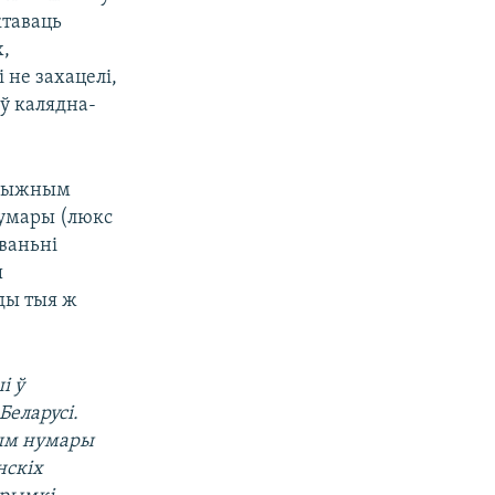
ктаваць
х,
 не захацелі,
 ў калядна-
налыжным
нумары (люкс
ваньні
ы
ады тыя ж
і ў
Беларусі.
вым нумары
нскіх