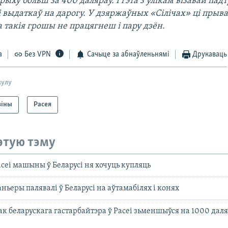
ыху больш за 400 даляраў. І гэта з улікам візавай пад
і выдаткаў на дарогу. У дзяржаўных «Сілічах» ці пры
 такія грошы не працягнеш і пару дзён.
а
Без VPN
Сачыце за абнаўленьнямі
Друкаваць
кулу
віны
Расея
этую тэму
сеі машыны ў Беларусі ня хочуць купляць
ньеры палявалі ў Беларусі на аўтамабілях і конях
к беларускага гастарбайтэра ў Расеі зьменшыўся на 1000 дал