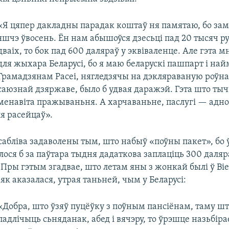
«Я цяпер дакладны парадак коштаў ня памятаю, бо зама
яшчэ ўвосень. Ён нам абышоўся дзесьці пад 20 тысяч р
дваіх, то бок пад 600 даляраў у эквіваленце. Але гэта м
для жыхара Беларусі, бо я маю беларускі пашпарт і най
Грамадзянам Расеі, нягледзячы на дэкляраваную роўна
саюзнай дзяржаве, было б удвая даражэй. Гэта што ты
менавіта пражываньня. А харчаваньне, паслугі — адно
ля расейцаў».
сабліва задаволены тым, што набыў «поўны пакет», бо
ося б за паўтара тыдня дадаткова заплаціць 300 даляра
Пры гэтым згадвае, што летам яны з жонкай былі ў Віе
як аказалася, утрая таньней, чым у Беларусі:
«Добра, што ўзяў пуцёўку з поўным пансіёнам, таму шт
падлічыць сьняданак, абед і вячэру, то ўрэшце назьбір