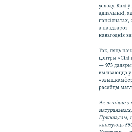
усходу. Калі 
адпачынкі, а
пансіянатах, 
а наадварот —
навагоднія ва
Так, пяць на
цэнтры «Сілі
— 973 даляры
выліваюцца ў 
«звышкамфорт»
расейцы маглі
Як вынікае з
натуральных,
Прыкладам, ш
каштуюць 550 