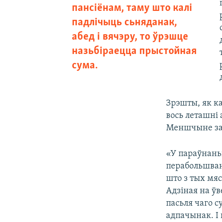
пансіёнам, таму што калі
падлічыць сьняданак,
абед і вячэру, то ўрэшце
назьбіраецца прыстойная
сума.
Зрэшты, як ка
вось леташні
Меншчыне зас
«У параўнань
перабольшван
што з тых мяс
Адзіная на ў
пасьля чаго 
адпачынак. І 