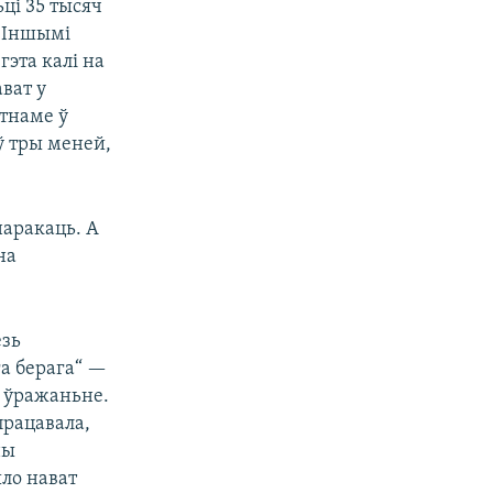
ці 35 тысяч
. Іншымі
гэта калі на
ват у
етнаме ў
ў тры меней,
наракаць. А
на
езь
га берага“ —
е ўражаньне.
працавала,
ны
ыло нават