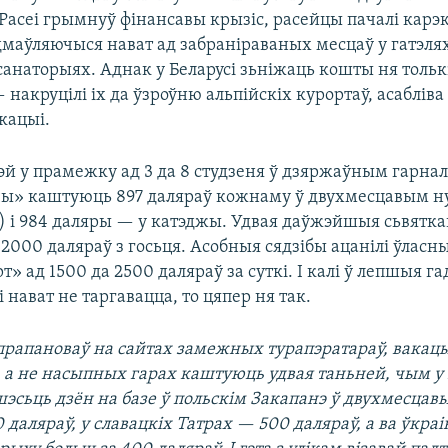
ў Расеі грымнуў фінансавы крызіс, расейцы пачалі карэ
дмаўляючыся нават ад забраніраваных месцаў у гатэля
санаторыях. Аднак у Беларусі зьніжаць кошты ня толькі
 накруцілі іх да ўзроўню альпійскіх курортаў, асабліва
кацыі.
чэй у прамежку ад 3 да 8 студзеня ў дзяржаўным гар
чы» каштуюць 897 даляраў кожнаму ў двухмесцавым 
) і 984 даляры — у катэджы. Удвая даўжэйшыя сьвятка
2000 даляраў з госьця. Асобныя сядзібы ацанілі ўласн
 ад 1500 да 2500 даляраў за суткі. І калі ў лепшыя г
 нават не таргавацца, то цяпер ня так.
 прапановаў на сайтах замежных турапэратараў, вакацы
 а не насыпных гарах каштуюць удвая таньней, чым у 
эсьць дзён на базе ў польскім Закапанэ ў двухмесца
даляраў, у славацкіх Татрах — 500 даляраў, а ва ўкраі