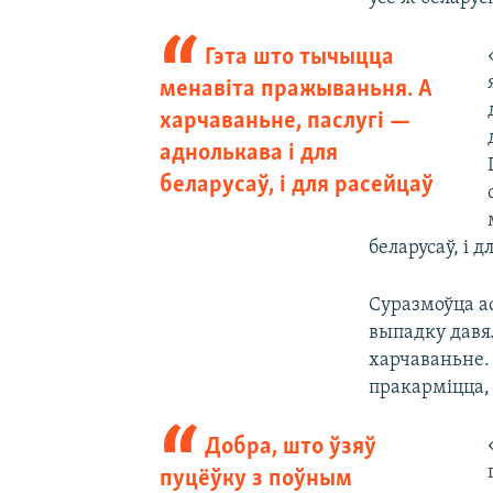
Гэта што тычыцца
менавіта пражываньня. А
харчаваньне, паслугі —
аднолькава і для
беларусаў, і для расейцаў
беларусаў, і д
Суразмоўца а
выпадку давял
харчаваньне. 
пракарміцца, 
Добра, што ўзяў
пуцёўку з поўным