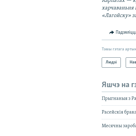
Карпатах — кр
харчаваньня 
«Лагойску» за
Падзяліцц
Тэмы гэтага арты
Людзі
На
Яшчэ на г
Прыгнаныя з Ра
Расейскія брака
Месячны зароба