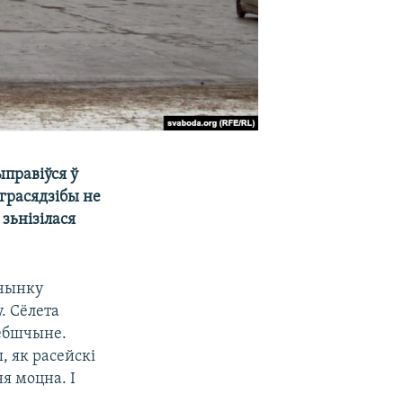
правіўся ў
грасядзібы не
зьнізілася
ачынку
. Сёлета
цебшчыне.
, як расейскі
ня моцна. І