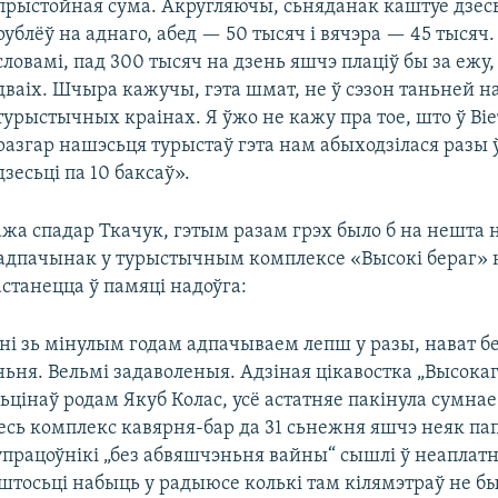
прыстойная сума. Акругляючы, сьняданак каштуе дзесь
рублёў на аднаго, абед — 50 тысяч і вячэра — 45 тысяч
словамі, пад 300 тысяч на дзень яшчэ плаціў бы за ежу, 
дваіх. Шчыра кажучы, гэта шмат, не ў сэзон таньней на
турыстычных краінах. Я ўжо не кажу пра тое, што ў Ві
разгар нашэсьця турыстаў гэта нам абыходзілася разы 
дзесьці па 10 баксаў».
жа спадар Ткачук, гэтым разам грэх было б на нешта 
 адпачынак у турыстычным комплексе «Высокі бераг» 
танецца ў памяці надоўга:
ні зь мінулым годам адпачываем лепш у разы, нават б
ьня. Вельмі задаволеныя. Адзіная цікавостка „Высока
ьцінаў родам Якуб Колас, усё астатняе пакінула сумна
весь комплекс кавярня-бар да 31 сьнежня яшчэ неяк па
супрацоўнікі „без абвяшчэньня вайны“ сышлі ў неаплат
штосьці набыць у радыюсе колькі там кілямэтраў не б