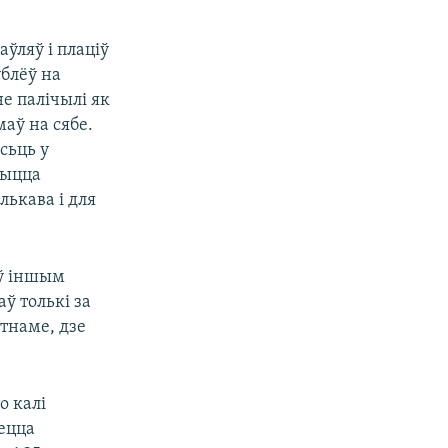
ўляў і плаціў
ублёў на
не палічылі як
маў на сябе.
сьць у
чыцца
лькава і для
 ў іншым
ў толькі за
тнаме, дзе
о калі
аецца