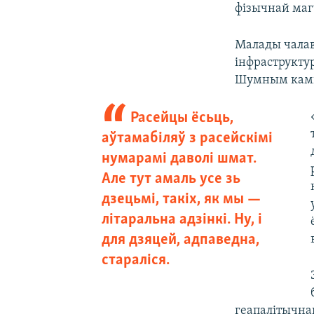
фізычнай магч
Малады чалав
інфраструкту
Шумным кампа
Расейцы ёсьць,
аўтамабіляў з расейскімі
нумарамі даволі шмат.
Але тут амаль усе зь
дзецьмі, такіх, як мы —
літаральна адзінкі. Ну, і
для дзяцей, адпаведна,
стараліся.
геапалітычнай