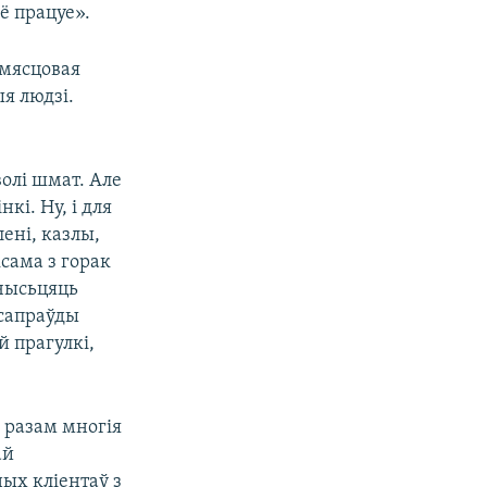
ё працуе».
 мясцовая
я людзі.
волі шмат. Але
кі. Ну, і для
лені, казлы,
ксама з горак
 чысьцяць
 сапраўды
 прагулкі,
 разам многія
ай
ных кліентаў з