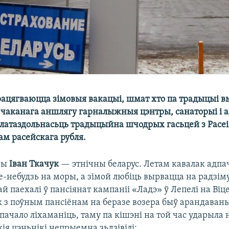
рацягваюцца зімовыя вакацыі, шмат хто па традыцыі вы
е чаканага аншлягу гарналыжныя цэнтры, санаторыі і а
латаздольнасьць традыцыйна шчодрых гасьцей з Расеі 
ам расейскага рубля.
вы
Іван Ткачук
— этнічны беларус. Летам кавалак адп
е-небудзь на моры, а зімой любіць вырвацца на радзіму
й паехалі ў пансіянат кампаніі «Ладэ» ў Лепелі на Ві
 з поўным пансіёнам на беразе возера быў арандаваны
 пачало ліхаманіць, таму па кішэні на той час ударыла 
кія цэньнікі непрыемна зьдзівілі: