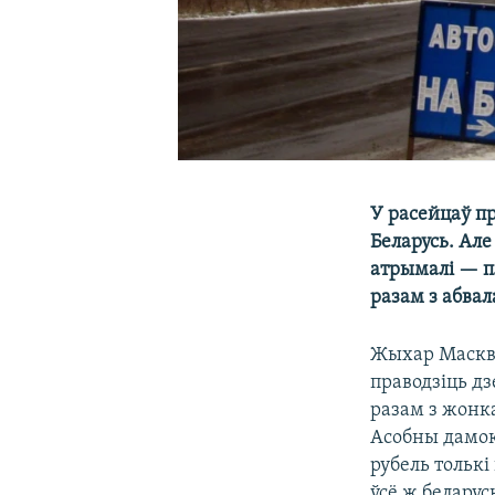
У расейцаў п
Беларусь. Ал
атрымалі — п
разам з абвал
Жыхар Маск
праводзіць дз
разам з жонка
Асобны дамок
рубель толькі
ўсё ж беларус