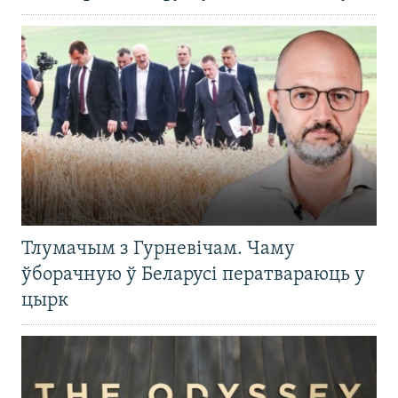
Тлумачым з Гурневічам. Чаму
ўборачную ў Беларусі ператвараюць у
цырк