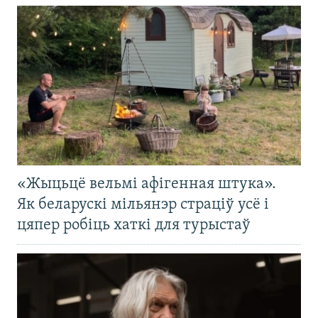
«Жыцьцё вельмі афігенная штука».
Як беларускі мільянэр страціў усё і
цяпер робіць хаткі для турыстаў