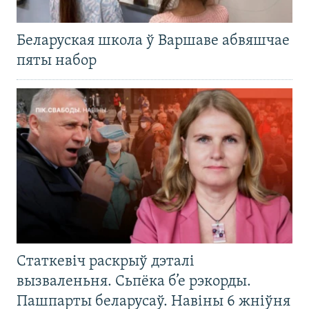
Беларуская школа ў Варшаве абвяшчае
пяты набор
Статкевіч раскрыў дэталі
вызваленьня. Сьпёка б’е рэкорды.
Пашпарты беларусаў. Навіны 6 жніўня