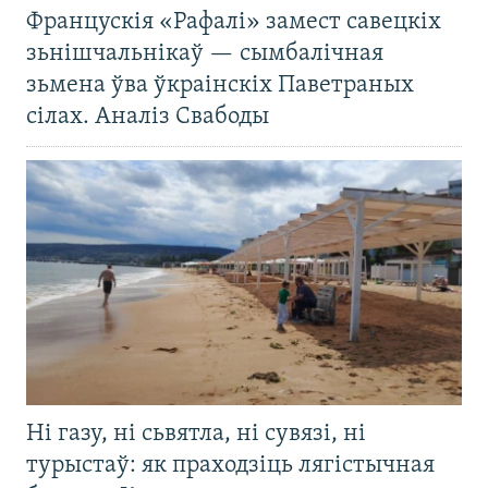
Францускія «Рафалі» замест савецкіх
зьнішчальнікаў — сымбалічная
зьмена ўва ўкраінскіх Паветраных
сілах. Аналіз Свабоды
Ні газу, ні сьвятла, ні сувязі, ні
турыстаў: як праходзіць лягістычная