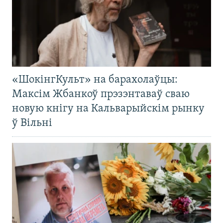
«ШокінгКульт» на барахолаўцы:
Максім Жбанкоў прэзэнтаваў сваю
новую кнігу на Кальварыйскім рынку
ў Вільні