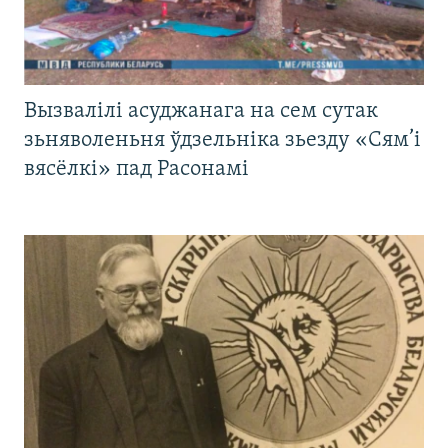
Вызвалілі асуджанага на сем сутак
зьняволеньня ўдзельніка зьезду «Сям’і
вясёлкі» пад Расонамі