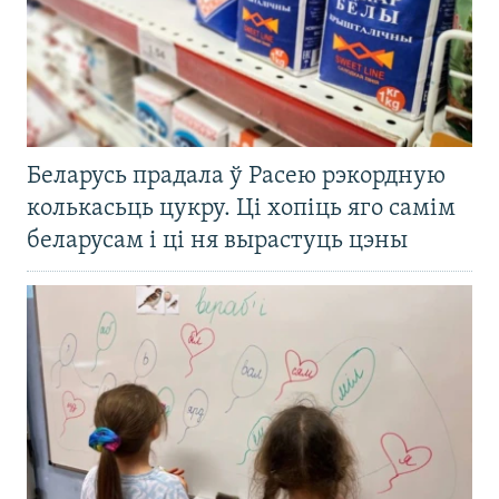
Беларусь прадала ў Расею рэкордную
колькасьць цукру. Ці хопіць яго самім
беларусам і ці ня вырастуць цэны