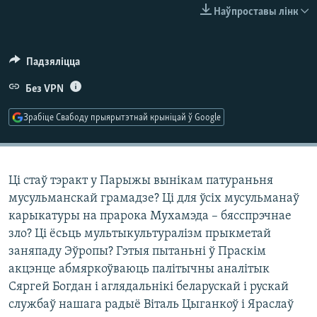
КУЛЬТУРА
МОВА
Наўпроставы лінк
КАЛЯНДАР
НА ХВАЛЯХ СВАБОДЫ
Падзяліцца
Без VPN
Зрабіце Свабоду прыярытэтнай крыніцай ў Google
Ці стаў тэракт у Парыжы вынікам патураньня
мусульманскай грамадзе? Ці для ўсіх мусульманаў
карыкатуры на прарока Мухамэда – бясспрэчнае
зло? Ці ёсьць мультыкультуралізм прыкметай
заняпаду Эўропы? Гэтыя пытаньні ў Праскім
акцэнце абмяркоўваюць палітычны аналітык
Сяргей Богдан і аглядальнікі беларускай і рускай
службаў нашага радыё Віталь Цыганкоў і Яраслаў