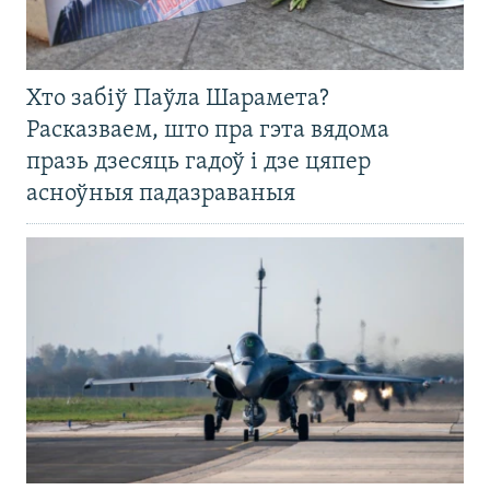
Хто забіў Паўла Шарамета?
Расказваем, што пра гэта вядома
празь дзесяць гадоў і дзе цяпер
асноўныя падазраваныя