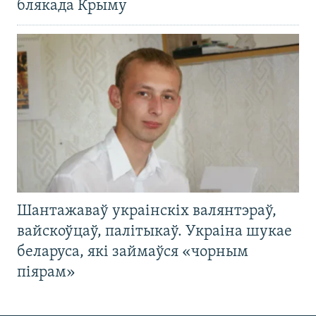
блякада Крыму
Шантажаваў украінскіх валянтэраў,
вайскоўцаў, палітыкаў. Украіна шукае
беларуса, які займаўся «чорным
піярам»