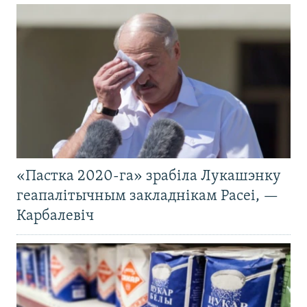
«Пастка 2020-га» зрабіла Лукашэнку
геапалітычным закладнікам Расеі, —
Карбалевіч