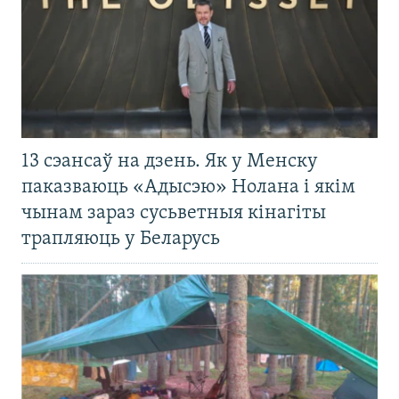
13 сэансаў на дзень. Як у Менску
паказваюць «Адысэю» Нолана і якім
чынам зараз сусьветныя кінагіты
трапляюць у Беларусь