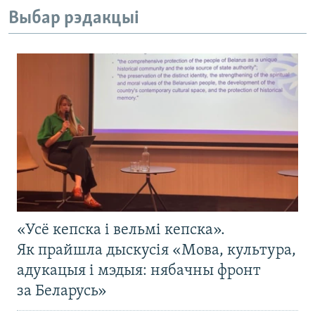
Выбар рэдакцыі
«Усё кепска і вельмі кепска».
Як прайшла дыскусія «Мова, культура,
адукацыя і мэдыя: нябачны фронт
за Беларусь»