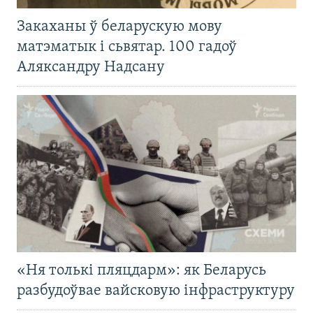
Закаханы ў беларускую мову
матэматык і сьвятар. 100 гадоў
Аляксандру Надсану
«Ня толькі пляцдарм»: як Беларусь
разбудоўвае вайсковую інфраструктуру