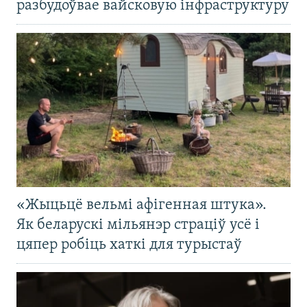
разбудоўвае вайсковую інфраструктуру
«Жыцьцё вельмі афігенная штука».
Як беларускі мільянэр страціў усё і
цяпер робіць хаткі для турыстаў