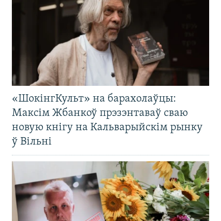
«ШокінгКульт» на барахолаўцы:
Максім Жбанкоў прэзэнтаваў сваю
новую кнігу на Кальварыйскім рынку
ў Вільні