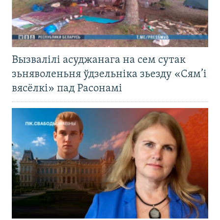
Вызвалілі асуджанага на сем сутак
зьняволеньня ўдзельніка зьезду «Сям’і
вясёлкі» пад Расонамі