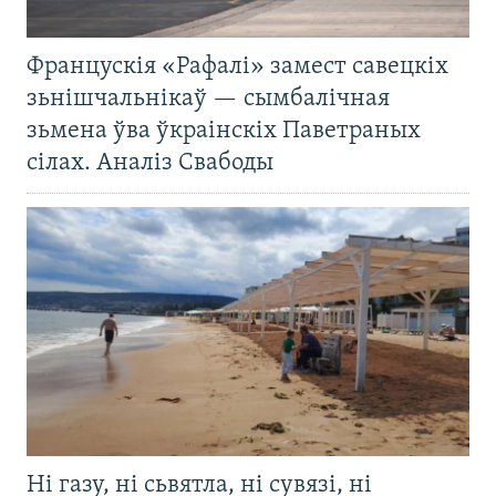
Францускія «Рафалі» замест савецкіх
зьнішчальнікаў — сымбалічная
зьмена ўва ўкраінскіх Паветраных
сілах. Аналіз Свабоды
Ні газу, ні сьвятла, ні сувязі, ні