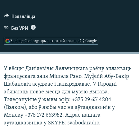
КУЛЬТУРА
МОВА
КАЛЯНДАР
НА ХВАЛЯХ СВАБОДЫ
Падзяліцца
Без VPN
Зрабіце Свабоду прыярытэтнай крыніцай ў Google
У вёсцы Данілевічы Лельчыцкага раёну аплакваць
францускага зяця Мішэля Рэно. Муфцій Абу-Бакір
Шабановіч асуджае і папярэджвае. У Гародні
абяцаюць новае месца для музэю Быкава.
Тэлефануйце ў жывы эфір: +375 29 6514204
(Вэлком), або ў любы час на аўтаадказьнік у
Менску +375 172 663952. Адрас нашага
аўтаадказьніка ў SKYPE: svabodaradio.