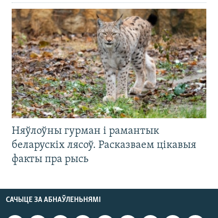
Няўлоўны гурман і рамантык
беларускіх лясоў. Расказваем цікавыя
факты пра рысь
САЧЫЦЕ ЗА АБНАЎЛЕНЬНЯМІ