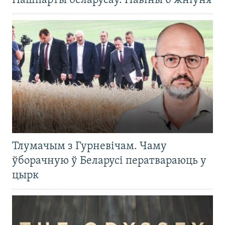
Пашпарты беларусаў. Навіны 6 жніўня
Тлумачым з Гурневічам. Чаму
ўборачную ў Беларусі ператвараюць у
цырк