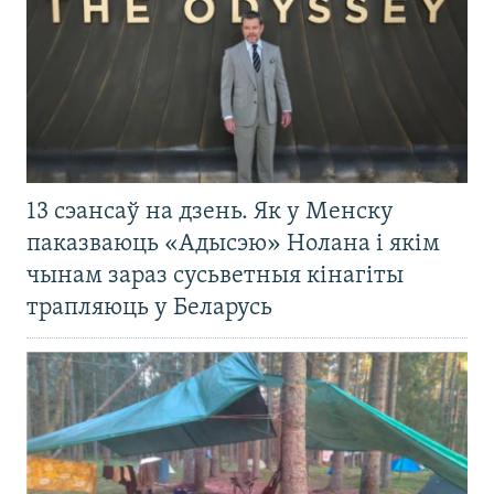
13 сэансаў на дзень. Як у Менску
паказваюць «Адысэю» Нолана і якім
чынам зараз сусьветныя кінагіты
трапляюць у Беларусь