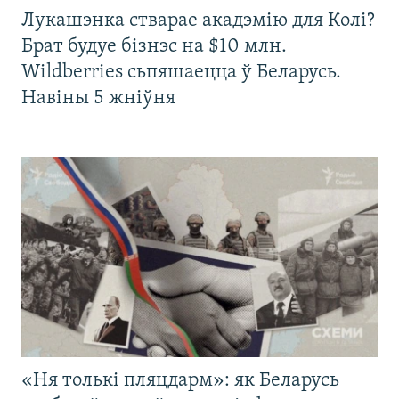
Лукашэнка стварае акадэмію для Колі?
Брат будуе бізнэс на $10 млн.
Wildberries сьпяшаецца ў Беларусь.
Навіны 5 жніўня
«Ня толькі пляцдарм»: як Беларусь