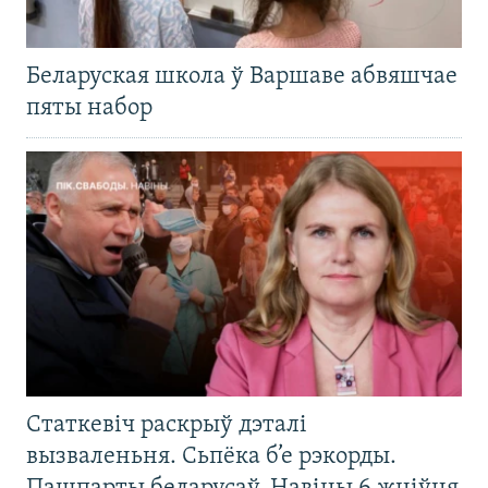
Беларуская школа ў Варшаве абвяшчае
пяты набор
Статкевіч раскрыў дэталі
вызваленьня. Сьпёка б’е рэкорды.