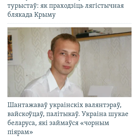
турыстаў: як праходзіць лягістычная
блякада Крыму
Шантажаваў украінскіх валянтэраў,
вайскоўцаў, палітыкаў. Украіна шукае
беларуса, які займаўся «чорным
піярам»