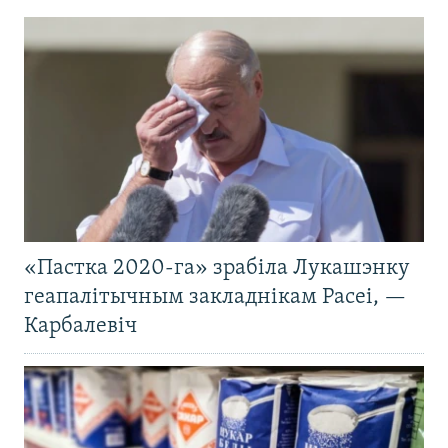
«Пастка 2020-га» зрабіла Лукашэнку
геапалітычным закладнікам Расеі, —
Карбалевіч