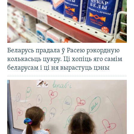
Беларусь прадала ў Расею рэкордную
колькасьць цукру. Ці хопіць яго самім
беларусам і ці ня вырастуць цэны