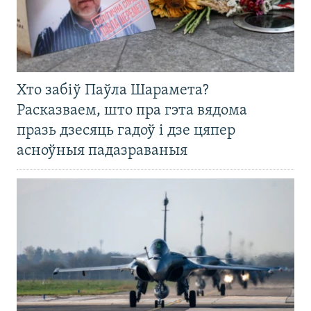
Хто забіў Паўла Шарамета?
Расказваем, што пра гэта вядома
празь дзесяць гадоў і дзе цяпер
асноўныя падазраваныя