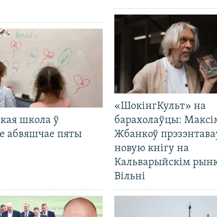
«ШокінгКульт» на
кая школа ў
барахолаўцы: Максі
е абвяшчае пяты
Жбанкоў прэзэнтава
новую кнігу на
Кальварыйскім рынк
Вільні