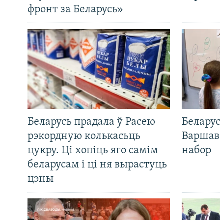
фронт за Беларусь»
Беларусь прадала ў Расею
Беларус
рэкордную колькасьць
Варшав
цукру. Ці хопіць яго самім
набор
беларусам і ці ня вырастуць
цэны