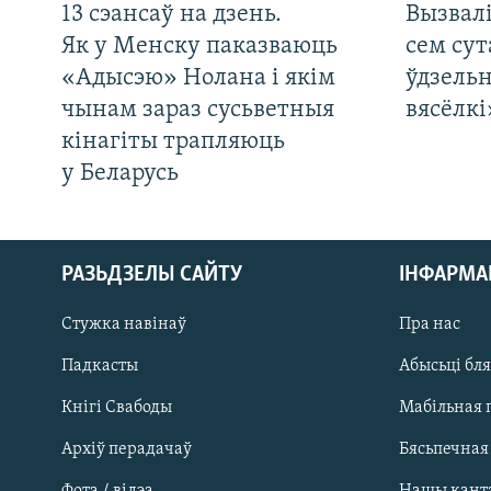
13 сэансаў на дзень.
Вызвалі
Як у Менску паказваюць
сем сут
«Адысэю» Нолана і якім
ўдзельн
чынам зараз сусьветныя
вясёлкі
кінагіты трапляюць
у Беларусь
РАЗЬДЗЕЛЫ САЙТУ
ІНФАРМ
Стужка навінаў
Пра нас
Падкасты
Абысьці бл
Кнігі Свабоды
Мабільная 
Архіў перадачаў
Бясьпечная
Фота / відэа
Нашы кант