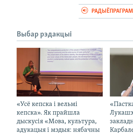
РАДЫЁПРАГРА
Выбар рэдакцыі
«Усё кепска і вельмі
«Пастка
кепска». Як прайшла
Лукашэ
дыскусія «Мова, культура,
закладн
адукацыя і мэдыя: нябачны
Карбал