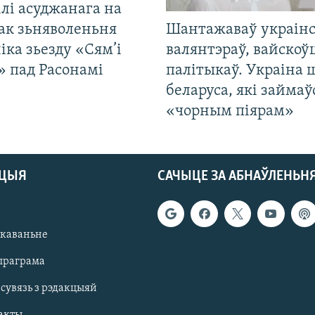
лі асуджанага на
ак зьняволеньня
Шантажаваў украінс
іка зьезду «Сям’і
валянтэраў, вайскоў
» пад Расонамі
палітыкаў. Украіна 
беларуса, які займаў
«чорным піярам»
АЦЫЯ
САЧЫЦЕ ЗА АБНАЎЛЕНЬН
якаваньне
праграма
 сувязь з рэдакцыяй
акты