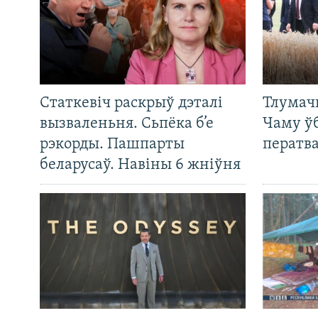
Статкевіч раскрыў дэталі
Тлумач
вызваленьня. Сьпёка б’е
Чаму ў
рэкорды. Пашпарты
ператв
беларусаў. Навіны 6 жніўня