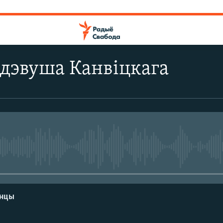
дэвуша Канвіцкага
No media source currently avail
енцы