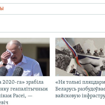
МЫ
 2020-га» зрабіла
«Ня толькі пляцдарм
нку геапалітычным
Беларусь разбудоўва
ікам Расеі, —
вайсковую інфрастр
евіч