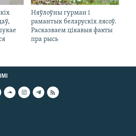
кіх
Няўлоўны гурман і
цаў,
рамантык беларускіх лясоў.
шукае
Расказваем цікавыя факты
ся
пра рысь
ЯМІ