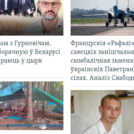
ым з Гурневічам.
Францускія «Рафалі»
борачную ў Беларусі
савецкіх зьнішчаль
араюць у цырк
сымбалічная зьмена
ўкраінскіх Паветра
сілах. Аналіз Свабо