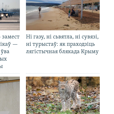
 замест
Ні газу, ні сьвятла, ні сувязі,
нікаў —
ні турыстаў: як праходзіць
 ўва
лягістычная блякада Крыму
ных
ды