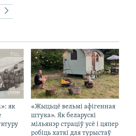
»: як
«Жыцьцё вельмі афігенная
е
штука». Як беларускі
уктуру
мільянэр страціў усё і цяпер
робіць хаткі для турыстаў