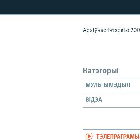
КАЛЯНДАР
НА ХВАЛЯХ СВАБОДЫ
Архіўнае інтэрвію 20
Катэгорыі
МУЛЬТЫМЭДЫЯ
ВІДЭА
ТЭЛЕПРАГРАМЫ