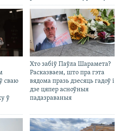
Хто забіў Паўла Шарамета?
м
Расказваем, што пра гэта
ў сваю
вядома празь дзесяць гадоў і
дзе цяпер асноўныя
у ў
падазраваныя