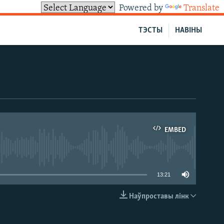
Powered by
Translate
ТЭСТЫ
НАВІНЫ
EMBED
able
13:21
Наўпроставы лінк
EMBED