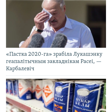
«Пастка 2020-га» зрабіла Лукашэнку
геапалітычным закладнікам Расеі, —
Карбалевіч