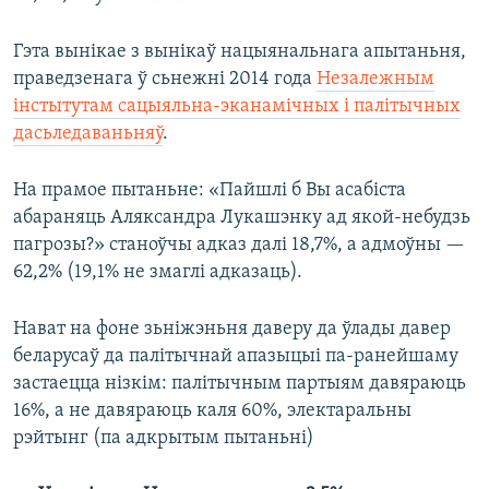
Гэта вынікае з вынікаў нацыянальнага апытаньня,
праведзенага ў сьнежні 2014 года
Незалежным
інстытутам сацыяльна-эканамічных і палітычных
дасьледаваньняў
.
На прамое пытаньне: «Пайшлі б Вы асабіста
абараняць Аляксандра Лукашэнку ад якой-небудзь
пагрозы?» станоўчы адказ далі 18,7%, а адмоўны —
62,2% (19,1% не змаглі адказаць).
Нават на фоне зьніжэньня даверу да ўлады давер
беларусаў да палітычнай апазыцыі па-ранейшаму
застаецца нізкім: палітычным партыям давяраюць
16%, а не давяраюць каля 60%, электаральны
рэйтынг (па адкрытым пытаньні)