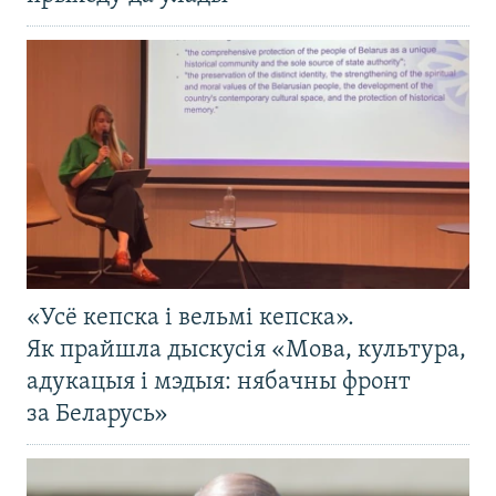
«Усё кепска і вельмі кепска».
Як прайшла дыскусія «Мова, культура,
адукацыя і мэдыя: нябачны фронт
за Беларусь»