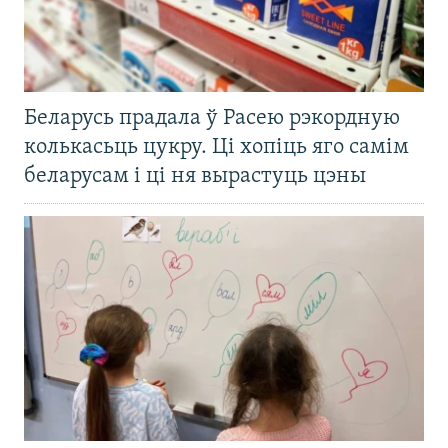
Беларусь прадала ў Расею рэкордную
колькасьць цукру. Ці хопіць яго самім
беларусам і ці ня вырастуць цэны