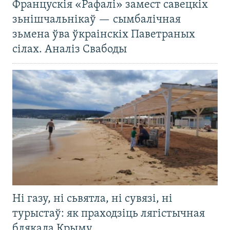
Францускія «Рафалі» замест савецкіх
зьнішчальнікаў — сымбалічная
зьмена ўва ўкраінскіх Паветраных
сілах. Аналіз Свабоды
Ні газу, ні сьвятла, ні сувязі, ні
турыстаў: як праходзіць лягістычная
блякада Крыму