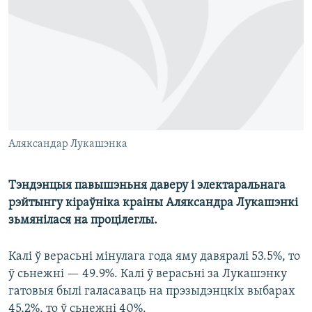
КУЛЬТУРА
МОВА
КАЛЯНДАР
НА ХВАЛЯХ СВАБОДЫ
Аляксандар Лукашэнка
Тэндэнцыя павышэньня даверу і электаральнага
рэйтынгу кіраўніка краіны Аляксандра Лукашэнкі
зьмянілася на процілеглы.
Калі ў верасьні мінулага года яму давяралі 53.5%, то
ў сьнежні — 49.9%. Калі ў верасьні за Лукашэнку
гатовыя былі галасаваць на прэзыдэнцкіх выбарах
45,2%, то ў сьнежні 40%.