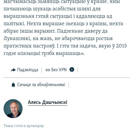
магчымасьць зьмяніць сытуацыю ў краіне. Яны
пачынаюць шукаць асабістыя шляхі для
вырашэньня гэтай сытуацыі і аддаляюцца ад
палітыкі. Нехта вырашае зьехаць з краіны, нехта
абірае іншы варыянт. Падзеньне даверу да
Лукашэнкі, на жаль, не абарочваецца ростам
пратэстных настрояў. І гэта тая задача, якую ў 2015
годзе апазыцыі трэба вырашаць».
Падзяліцца
Без VPN
Сачыце за абнаўленьнямі
Алесь Дашчынскі
Тэмы гэтага артыкулу