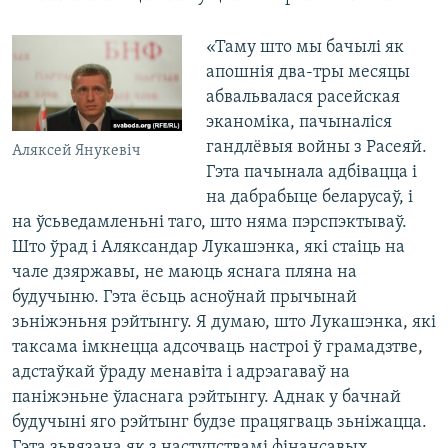
«Таму што мы бачылі як
апошнія два-тры месяцы
абвальвалася расейская
эканоміка, пачыналіся
гандлёвыя войны з Расеяй.
Аляксей Янукевіч
Гэта пачынала адбівацца і
на дабрабыце беларусаў, і
на ўсьведамленьні таго, што няма пэрспэктываў.
Што ўрад і Аляксандар Лукашэнка, які стаіць на
чале дзяржавы, не маюць яснага пляна на
будучыню. Гэта ёсьць асноўнай прычынай
зьніжэньня рэйтынгу. Я думаю, што Лукашэнка, які
таксама імкнецца адсочваць настроі ў грамадзтве,
адстаўкай ўраду менавіта і адрэагаваў на
паніжэньне ўласнага рэйтынгу. Аднак у бачнай
будучыні яго рэйтынг будзе працягваць зьніжацца.
Гэта зьвязана як з наступствамі фінансавых