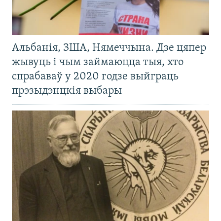
Альбанія, ЗША, Нямеччына. Дзе цяпер
жывуць і чым займаюцца тыя, хто
спрабаваў у 2020 годзе выйграць
прэзыдэнцкія выбары