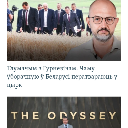
Тлумачым з Гурневічам. Чаму
ўборачную ў Беларусі ператвараюць у
цырк