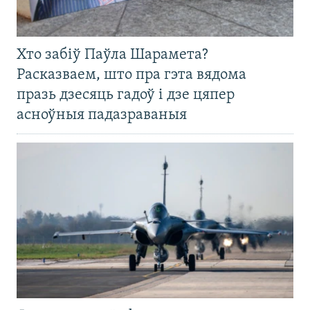
Хто забіў Паўла Шарамета?
Расказваем, што пра гэта вядома
празь дзесяць гадоў і дзе цяпер
асноўныя падазраваныя