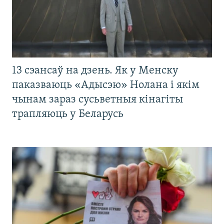
13 сэансаў на дзень. Як у Менску
паказваюць «Адысэю» Нолана і якім
чынам зараз сусьветныя кінагіты
трапляюць у Беларусь