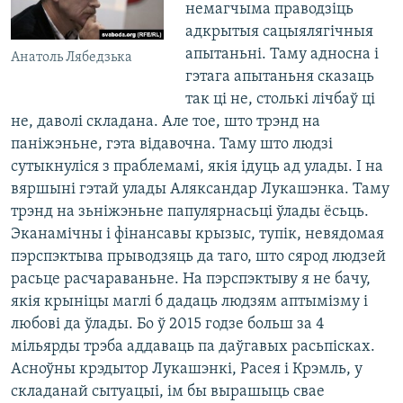
немагчыма праводзіць
адкрытыя сацыялягічныя
апытаньні. Таму адносна і
Анатоль Лябедзька
гэтага апытаньня сказаць
так ці не, столькі лічбаў ці
не, даволі складана. Але тое, што трэнд на
паніжэньне, гэта відавочна. Таму што людзі
сутыкнуліся з праблемамі, якія ідуць ад улады. І на
вяршыні гэтай улады Аляксандар Лукашэнка. Таму
трэнд на зьніжэньне папулярнасьці ўлады ёсьць.
Эканамічны і фінансавы крызыс, тупік, невядомая
пэрспэктыва прыводзяць да таго, што сярод людзей
расьце расчараваньне. На пэрспэктыву я не бачу,
якія крыніцы маглі б дадаць людзям аптымізму і
любові да ўлады. Бо ў 2015 годзе больш за 4
мільярды трэба аддаваць па даўгавых расьпісках.
Асноўны крэдытор Лукашэнкі, Расея і Крэмль, у
складанай сытуацыі, ім бы вырашыць свае