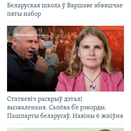
Беларуская школа ў Варшаве абвяшчае
пяты набор
Статкевіч раскрыў дэталі
вызваленьня. Сьпёка б’е рэкорды.
Пашпарты беларусаў. Навіны 6 жніўня