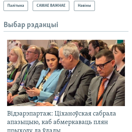
Палітыка
САМАЕ ВАЖНАЕ
Навіны
Выбар рэдакцыі
Відэарэпартаж: Ціханоўская сабрала
апазыцыю, каб абмеркаваць плян
прыходу да ўлады