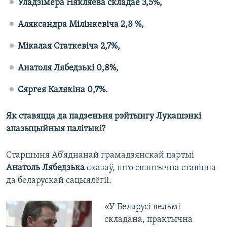
Уладзімера Някляева складае 3,5%,
Аляксандра Мілінкевіча 2,8 %,
Мікалая Статкевіча 2,7%,
Анатоля Лябедзькі 0,8%,
Сяргея Калякіна 0,7%.
Як ставяцца да падзеньня рэйтынгу Лукашэнкі
апазыцыйныя палітыкі?
Старшыня Аб’яднанай грамадзянскай партыі
Анатоль Лябедзька
сказаў, што скэптычна ставіцца
да беларускай сацыялёгіі.
«У Беларусі вельмі
складана, практычна