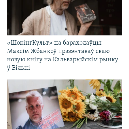
«ШокінгКульт» на барахолаўцы:
Максім Жбанкоў прэзэнтаваў сваю
новую кнігу на Кальварыйскім рынку
ў Вільні