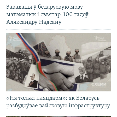
Закаханы ў беларускую мову
матэматык і сьвятар. 100 гадоў
Аляксандру Надсану
«Ня толькі пляцдарм»: як Беларусь
разбудоўвае вайсковую інфраструктуру