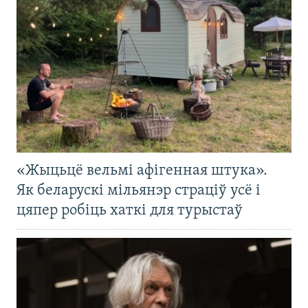
«Жыцьцё вельмі афігенная штука».
Як беларускі мільянэр страціў усё і
цяпер робіць хаткі для турыстаў