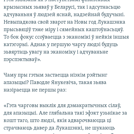
крызысных зьяваў у Беларусі, так і адсутнасьцю
адчуваньня ў людзей яснай, надзейнай будучыні.
Невыпадкова свой зварот на Новы год Лукашэнка
прысьвяціў тэме міру і сямейных каштоўнасьцяў.
То бок фокус ссоўваецца з эканомікі ў нейкія іншыя
катэгорыі. Аднак у першую чаргу людзі будуць
зьвяртаць увагу на эканоміку і адчуваньне
пэрспэктываў».
Чаму пры гэтым застаецца нізкім рэйтынг
апазыцыі? Паводле Янукевіча, такая зьява
назіраецца не першы раз:
«Гэта чарговы выклік для дэмакратычных сілаў,
для апазыцыі. Але глябальна такі эфэкт узьнікае за
кошт таго, што людзі, якія адварочваюцца ці
страчваюць давер да Лукашэнкі, не шукаюць