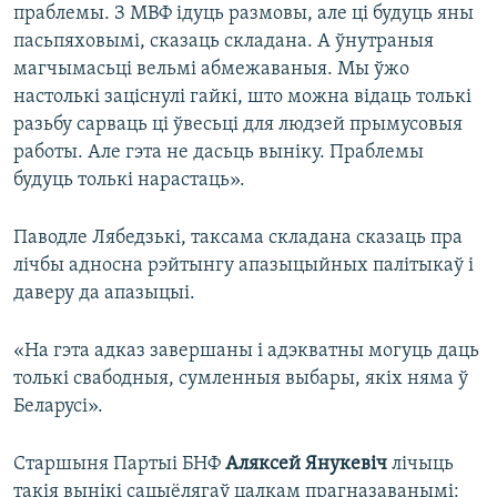
праблемы. З МВФ ідуць размовы, але ці будуць яны
пасьпяховымі, сказаць складана. А ўнутраныя
магчымасьці вельмі абмежаваныя. Мы ўжо
настолькі заціснулі гайкі, што можна відаць толькі
разьбу сарваць ці ўвесьці для людзей прымусовыя
работы. Але гэта не дасьць выніку. Праблемы
будуць толькі нарастаць».
Паводле Лябедзькі, таксама складана сказаць пра
лічбы адносна рэйтынгу апазыцыйных палітыкаў і
даверу да апазыцыі.
«На гэта адказ завершаны і адэкватны могуць даць
толькі свабодныя, сумленныя выбары, якіх няма ў
Беларусі».
Старшыня Партыі БНФ
Аляксей Янукевіч
лічыць
такія вынікі сацыёлягаў цалкам прагназаванымі: