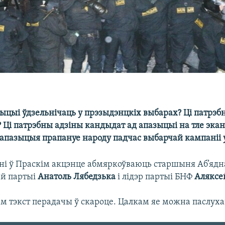
ыцыі ўдзельнічаць у прэзыдэнцкіх выбарах? Ці патрэб
 Ці патрэбны адзіны кандыдат ад апазыцыі на тле эка
апазыцыя прапануе народу падчас выбарчай кампаніі у
ні ў Праскім акцэнце абмяркоўваюць старшыня Аб’яд
й партыі
Анатоль Лябедзька
і лідэр партыі БНФ
Аляксе
м тэкст перадачы ў скароце. Цалкам яе можна паслухац