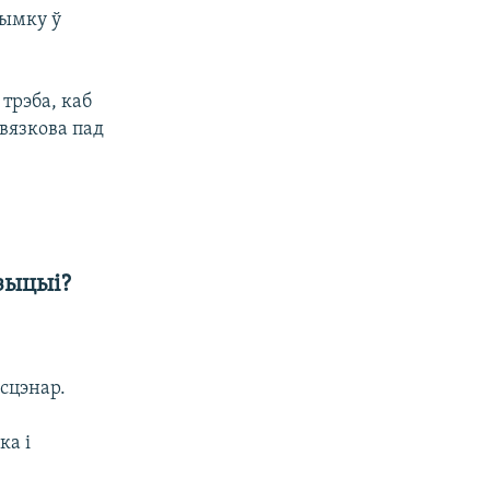
рымку ў
трэба, каб
авязкова пад
зыцыі?
сцэнар.
ка і