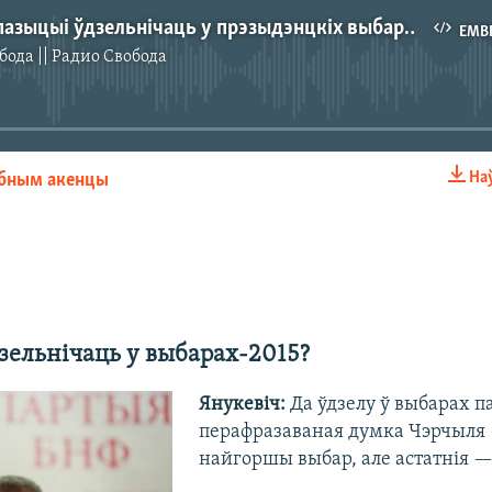
Навошта апазыцыі ўдзельнічаць у прэзыдэнцкіх выбарах?
EMB
бода || Радио Свобода
No media source currently available
На
обным акенцы
EMBED
дзельнічаць у выбарах-2015?
Янукевіч:
Да ўдзелу ў выбарах п
перафразаваная думка Чэрчыля 
найгоршы выбар, але астатнія —