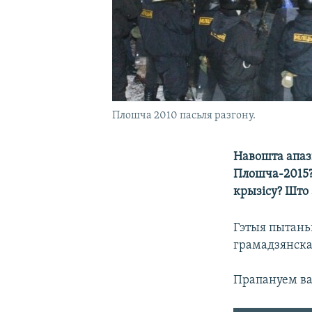
Плошча 2010 пасьля разгону.
Навошта апаз
Плошча-2015?
крызісу? Што 
Гэтыя пытань
грамадзянска
Прапануем ва