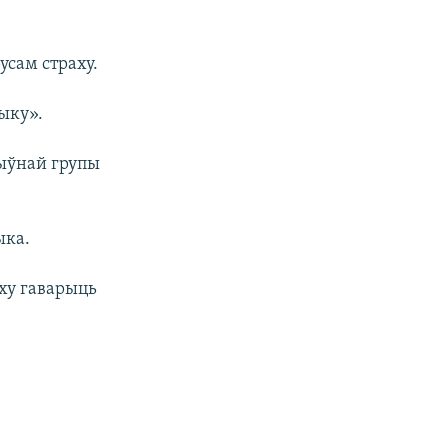
усам страху.
ыку».
тыўнай групы
ыка.
ху гаварыць