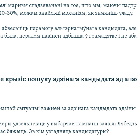
ылі марныя спадзяваньні на тое, што мы, маючы падт
20-30%, можам знайсьці мэханізм, як зьмяніць уладу.
абвесьціць перамогу альтэрнатыўнага кандыдата, але 
а была, пералом павінен адбыцца ў грамадзтве і не аб
е крызіс пошуку адзінага кандыдата ад апа
нашай сытуацыі важней за адзінага кандыдата адзіны 
еры ўдзельнічаць у выбарчай кампаніі заявілі Лябедзь
 час бяжыць. Зь кім узгадняць кандыдатуры?