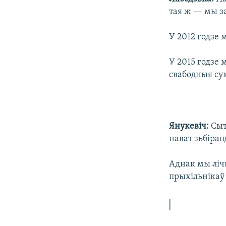
тая ж — мы за
У 2012 годзе 
У 2015 годзе 
свабодныя су
Янукевіч:
Сыт
нават зьбіра
Аднак мы ліч
прыхільнікаў 