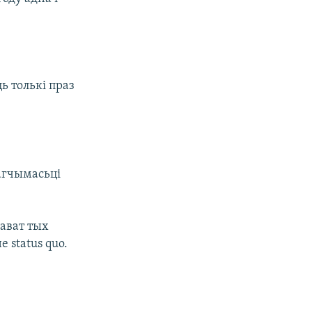
ь толькі праз
агчымасьці
ават тых
 status quo.