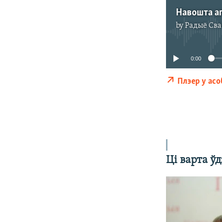
by
Радыё Сва
0:00
Плэер у ас
Ці варта ў