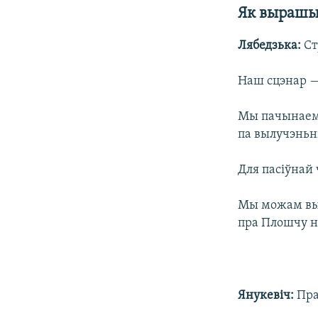
Як вырашы
Лябедзька:
Ст
Наш сцэнар —
Мы пачынаем 
па вылучэньні
Для пасіўнай 
Мы можам вый
пра Плошчу н
Янукевіч:
Пра