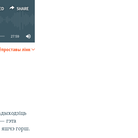
ED
SHARE
27:59
ўпроставы лінк
SHARE
адыходзіць
— гэта
 яшчэ горш.