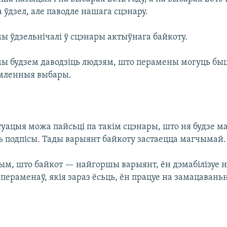
 ўдзел, але паводле нашага сцэнару.
мы ўдзельнічалі ў сцэнары актыўнага байкоту.
мы будзем даводзіць людзям, што перамены могуць быц
мленныя выбары.
уацыя можа пайсьці па такім сцэнары, што ня будзе м
ць подпісы. Тады варыянт байкоту застаецца магчымай.
ым, што байкот — найгоршы варыянт, ён дэмабілізуе н
пераменаў, якія зараз ёсьць, ён працуе на замацаваньне