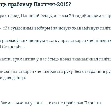
ць праблему Плошчы-2015?
рах перад Плошчай ёсьць, але мы 20 гадоў жывем з вір
 «За сумленныя выбары і за новую эканамічную паліт
рэалізоўваць першую частку праз стварэньне ініцыя
 Статкевіча.
часткі грамадзтва ў нас ёсьць новая эканамічная паліт
сьці на стварэньне шырокага руху. Без стварэньня ру
е даводзіцца.
блема зьмены ўлады — гэта не праблема Плошчы.