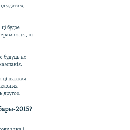
андыдатам,
ці будзе
пераможцы, ці
зе будуць не
кампанія.
а ці цяжкая
дказныя
ь другое.
бары-2015?
оду адна і