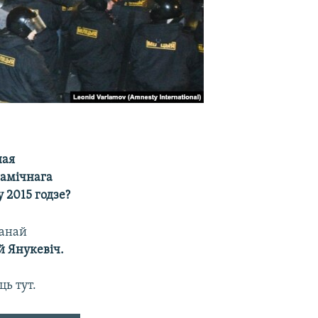
ная
намічнага
 2015 годзе?
нанай
й Янукевіч.
ь тут.