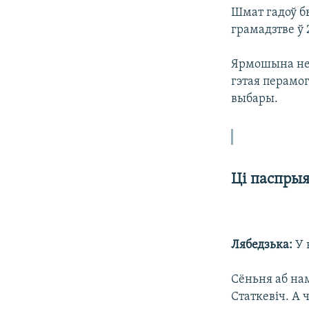
Шмат гадоў б
грамадзтве ў 
Ярмошына не 
гэтая перамог
выбары.
Ці паспрыя
Лябедзька:
У 
Сёньня аб нам
Статкевіч. А