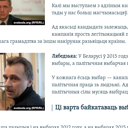
Калі мы выступаем з адзіным к
тады у нас больш магчымасьцяў.
Ад якасьці кандыдата залежыць, 
кампанія проста легітымацыяй 
кага грамадзтва за іншы накірунак разьвіцьця краіны.
Лябедзька:
У Беларусі ў 2015 год
выбары, а палітычная выбарчая 
У кожнага ёсьць выбар — канап
палітычная праца зь людзьмі. А
палітычныя сілы мусяць выбірац
Ці варта байкатаваць вы
ша пазыцыя і на выбарах 2012 году, а на выбарах 2015 г