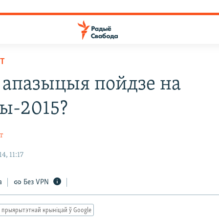
НТ
 апазыцыя пойдзе на
ы-2015?
т
, 11:17
а
Без VPN
 прыярытэтнай крыніцай ў Google