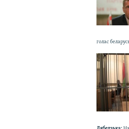
голас беларус
Лябедзька:
На